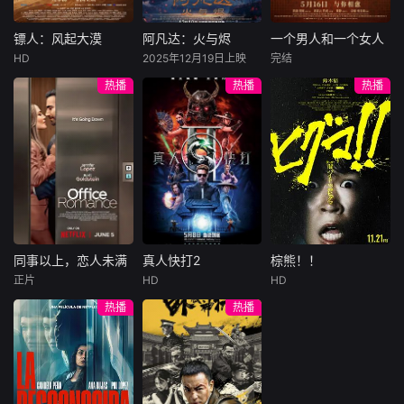
害，只得与许雁真
他留下的3000万
造的“换命游戏”。
结盟，彼时银行欲
巨额遗产，让每个
豪华别墅、名车名
将国宝名画低价卖
人貌似都有犯罪动
表、神秘女友全部
镖人：风起大漠
阿凡达：火与烬
一个男人和一个女人
镖人：风起大漠
阿凡达：火与烬
一个男人和一个女人
给外国人，许雁真
机。警察毫无头绪
备齐，在陈伦的精
HD
2025年12月19日上映
完结
吴京
谢霆锋
萨姆·沃辛顿
黄渤
倪妮
凭借自身精湛画技
之时，羊群们决定
心打造下，刘全龙
热播
热播
热播
于适
佐伊·索尔达娜
周汉宁
仿造名画、偷天换
“不务正业”迈出牧
瞬间拥有顶配人
西格妮·韦弗
日。几经波折，两
场，追查牧羊人“躺
生。
大漠之上，镖人、
男人（黄渤
人联手在各方势力
平
官府、西域五大家
影片聚焦杰克·萨利
饰）和女人（倪妮
的夹缝间巧妙周
族等多方势力盘根
与奈蒂莉一家的命
饰）飞机同时落
旋，共历险阻，破
错节、暗潮涌动。
运起伏，在前作的
地，入住同一家酒
解重重困境。
“天字第二号逃犯”
情感余波之上，深
店，成为一墙之隔
刀马接下特殊押镖
刻描绘一个家族在
的邻居。不够隔音
任务，和同伴一起
战火中如何成长、
的房间暴露了男人
从西域护镖远赴长
并共同守护血脉相
和女人因生活暂停
安。不料，他们的
连的情感纽带的历
陷入的困境，健
同事以上，恋人未满
真人快打2
棕熊！！
同事以上，恋人未满
真人快打2
棕熊！！
护送对象竟是“天字
程，从而将故事推
康、家庭、婚姻、
正片
HD
HD
詹妮弗·洛佩兹
卡尔·厄本
铃木福
第一号逃犯”知世
向更具张力的全新
经济......成年人的生
热播
热播
布雷特·戈德斯坦
阿德莱恩·鲁道夫
郎……天下熙熙皆
维度。此外，潘多
活里从来没有“容
暂无内容
贝蒂·吉尔平
杰西卡·麦克娜美
为利来，各方势力
拉的全新领域也即
易”
闻风入局，抢镖厮
将揭晓
洛佩兹饰演的航空
过气好莱坞演
杀接连上演……
公司 和戈德斯坦饰
员强尼·凯奇（卡尔·
演的律师因职业合
厄本饰）被意外选