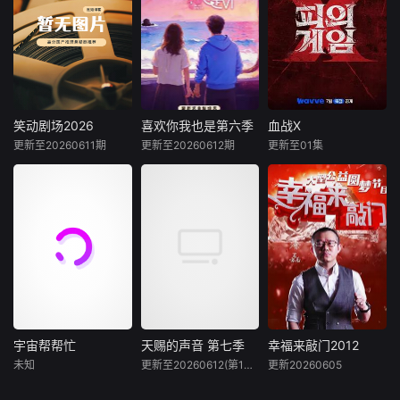
的同时促进孩子们
与世界、厨师与食
元机制玩法 极致沉
员携带有限生存能
彩的舞台表演，为
情绪、认知发展，
客、文化与生活之
浸式体验，打造前
量，时间分秒流
观众呈现独一无二
锻炼孩子们肢体协
间实现真正的彼此
所未有的无限流密
逝，能量持续告
的视听盛宴。
调能力。
走进。
室新范本。密逃团
急。他们需要突破
被强制卷入多重游
自身极限，扭转命
戏世界，他们将在
运，赢得这场关乎
密逃基地与密室副
智慧与勇气的终极
笑动剧场2026
喜欢你我也是第六季
血战X
笑动剧场2026
喜欢你我也是第六季
血战X
本之间穿梭，寻找
考验2025年10月2
更新至20260611期
更新至20260612期
更新至01集
未知
内详
李尚敏
洪榛浩
真正的逃生出口。
8日，第八季入选
박지민
此次密室副本均设
“2025芒果秋季
暂无内容
#2026爱桃综
有专属机制，玩家
快乐不重样##202
一场极限生存
既需要协作破局，
6爱奇艺新生片单#
游戏，在脑力和体
亦要博弈较量，最
#喜欢你我也是#第
力最强的玩家之间
终谁能成功逃离？
六季暖心回归！恋
回归团战
无限流世界的真相
综IP携“恋爱旅行
又将如何揭晓？这
季”而来，单身男女
场充满未知的逃生
嘉宾将在山河湖海
之旅，将彻底颠覆
间旅行、深化爱
你的想象······
意、了解彼此，一
宇宙帮帮忙
天赐的声音 第七季
幸福来敲门2012
宇宙帮帮忙
天赐的声音 第七季
幸福来敲门2012
起期待这场旅途中
未知
更新至20260612(第1期纯享)
更新20260605
未知
陈楚生
陈欢
涂磊
寇乃馨
的心动与甜
管乐
黄国伦