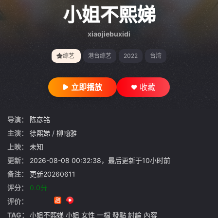
gt 0"}
小姐不熙娣
xiaojiebuxidi
综艺
港台综艺
2022
台湾
立即播放
收藏
导演：
陈彦铭
主演：
徐熙娣
/
柳翰雅
上映：
未知
更新：
2026-08-08 00:32:38，最后更新于10小时前
备注：
更新20260611
评分：
0.0分
评价：
TAG：
小姐不熙娣
小姐
女性
一檔
發點
討論
內容