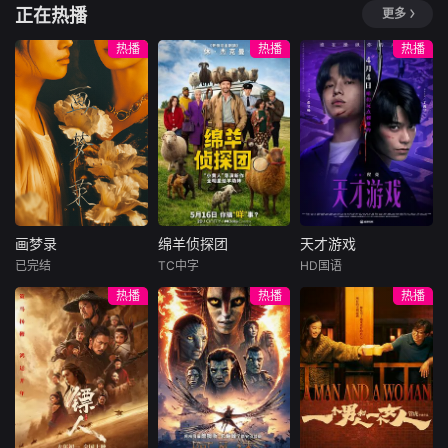
一档文具经营类综
正在热播
更多
艺，节目召集六位
暂无剧情介绍
天津卫视大型公益
青春 活泼 有趣的艺
圆梦类栏目《幸福
热播
热播
热播
人，他们将先在开
来敲门》，每期节
文具店的过程中，
目请出4位嘉宾说
体验这种美好。这
出自己幸福心愿,心
家快闪店不只是一
愿中包含各种公益
个售卖空间，更是
故事，情感、生
一个&amp;quot;青
活、梦想、未来，
春树洞&amp;quo
四位幸福观察员作
t;，艺人们主动和
为幸福大使，帮助
来往的学生、年轻
嘉宾排忧解难，解
画梦录
绵羊侦探团
天才游戏
群体交流，收集顾
答困惑、提升幸福
画梦录
绵羊侦探团
天才游戏
客们的
感、提出
已完结
TC中字
HD国语
代露娃
唐诗逸
休·杰克曼
彭昱畅
丁禹兮
热播
热播
热播
林柏叡
尼可拉斯·博朗
李蔓瑄
尼古拉斯·加利齐纳
民国的上海滩，身
穷途末路的天才少
怀绝技的孤女画师
牧羊人乔治
年刘全龙（彭昱畅
许雁真，意外与身
（休·杰克曼饰）最
饰），被偏执富家
陷危局的融汇银行
爱给羊群读侦探小
公子陈伦（丁禹兮
总账姜心羽产生交
说，没想到自己有
饰）选中，被迫踏
集。姜心羽遭人陷
一天会离奇死亡。
入一场为他量身打