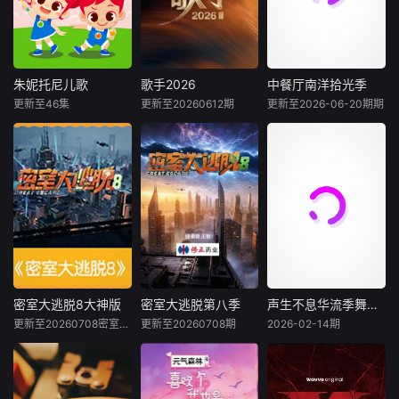
朱妮托尼儿歌
歌手2026
中餐厅南洋拾光季
朱妮托尼儿歌
歌手2026
中餐厅南洋拾光季
更新至46集
更新至20260612期
更新至2026-06-20期期
未知
王铮亮
未知
有趣的节奏可以让
《歌手2026》
《中餐厅》第十
孩子们开开心心地
是一档音乐交流竞
年，将在“南洋拾
成长，《朱妮托尼
技节目。节目集结
光”的氛围中，打造
儿歌》让孩子们在
全球实力唱将，在
一家独具风格特色
最新的节奏里面用
每周的直播比拼中
的田园餐厅。内容
最轻松的方式认识
高能开唱，演绎各
场景上，除餐厅本
世界的美好，听儿
国音乐风情、展现
体外，还将设置家
歌、唱儿歌、跳跳
各自文化底蕴，以
禽、鲜蔬、河鲜等
舞，轻松掌握生活
超水准演唱实力打
不同餐厅区域，合
中的好习惯、颜
造听觉盛宴，以旋
伙人需要开拓经营
密室大逃脱8大神版
密室大逃脱第八季
声生不息华流季舞台纯享版
密室大逃脱8大神版
密室大逃脱第八季
声生不息华流季舞台纯享版
色、形状、大小，
律为纽带联结世界
思路，完成经营目
更新至20260708密室大逃脱8 大神版超前聚会（下）
更新至20260708期
2026-02-14期
大张伟
许凯
大张伟
许凯
未知
认识自然中的动
文化，接收各国、
标；此外，餐厅还
周笔畅
周笔畅
物、天气以及它们
各年
将引入“主厨餐
《声生不息·华流
的生活和变化，了
桌”、“大厨到家”等
《密室大逃脱 第八
节目升级“时空
季》的官方衍生节
解自己、表达自己
新颖模式，让中餐
季》全新升级，多
竞速”模式，每位成
目，汇聚最完整精