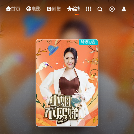
立即登录
首页
电影
下载客户端
剧集
综艺
动漫
短剧
稀饭影视
{if condition="$obj.vod_points