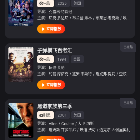
电影
2025
美国
导演：
克雷格·约翰逊
主演：
尼克·多达尼
/
布兰登·弗林
/
布莱恩·考克斯
/
埃迪·法可
立即播放
已完结
子弹横飞百老汇
电影
1994
美国
导演：
伍迪·艾伦
主演：
约翰·库萨克
/
黛安·韦斯特
/
詹妮弗·提莉
/
查兹·帕尔明特瑞
立即播放
已完结
黑道家族第三季
剧集
2001
美国
导演：
Allen
/
Coulter
/
大卫·切斯
主演：
詹姆斯·甘多菲尼
/
埃迪·法可
/
迈克尔·因佩里奥利