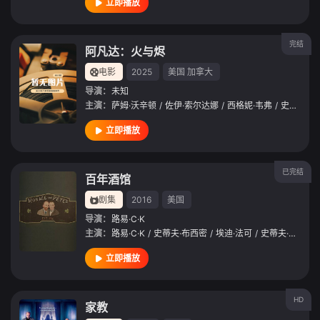
立即播放
完结
阿凡达：火与烬
电影
2025
美国
加拿大
导演：
未知
主演：
萨姆·沃辛顿
/
佐伊·索尔达娜
/
西格妮·韦弗
/
史蒂芬·朗
立即播放
已完结
百年酒馆
剧集
2016
美国
导演：
路易·C·K
主演：
路易·C·K
/
史蒂夫·布西密
/
埃迪·法可
/
史蒂夫·赖特
/
立即播放
HD
家教