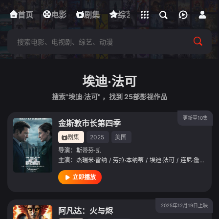
立即登录
首页
电影
下载客户端
剧集
综艺
动漫
短剧
埃迪·法可
搜索"埃迪·法可" ，找到
25
部影视作品
更新至10集
金斯敦市长第四季
剧集
2025
美国
导演：
斯蒂芬·凯
主演：
杰瑞米·雷纳
/
劳拉·本纳蒂
/
埃迪·法可
/
连尼·詹姆斯
/
立即播放
2025年12月19日上映
阿凡达：火与烬