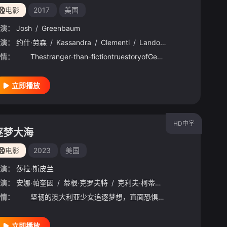
电影
2017
美国
演：
Josh
/
Greenbaum
森
演：
约什·劳森
/
Kassandra
/
Clementi
/
Landon
/
Ashworth
/
乔治
情：
Thestranger-than-fictiontruestoryofGeorgeLazenby,apoorAustraliancarmechanicwho,throughanunbelievab
立即播放
HD中字
逐梦大海
电影
2023
美国
演：
莎拉·斯皮兰
戈登
演：
/
安娜·帕奎因
David
/
James
/
蒂根·克罗夫特
/
克利夫·柯蒂斯
/
约什·劳森
/
托德
情：
坚韧的澳大利亚少女追逐梦想，直面恐惧，只为成为最年轻的孤身完成环球航行之人。
立即播放