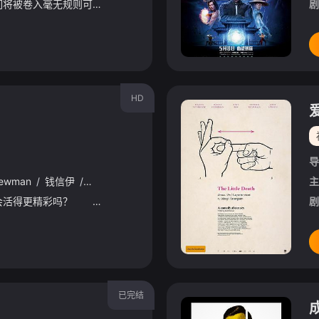
深受粉丝喜爱的守护者们将被卷入毫无规则可言的终极搏杀，游戏中的著名角色强尼·凯奇也首度加盟！守护者们将在血肉激战中对抗大反派绍康的黑暗统治，这场对决关乎着地球界的生死存亡。
剧
HD
导
ewman
/
钱信伊
/
德娜·卡普兰
/
诺妮·哈泽赫斯
/
约什·劳森
/
Cheye
主
如果生活快转，你会活得更精彩吗？ 2021年开春最快闪爱情喜剧，让你看完后不仅快乐过一年，还能翻转思想重获新生！ ★继【命运好好玩】后改变命运的时光旅行超展开★ ★宛如【真爱每一天】般感动又
剧
已完结