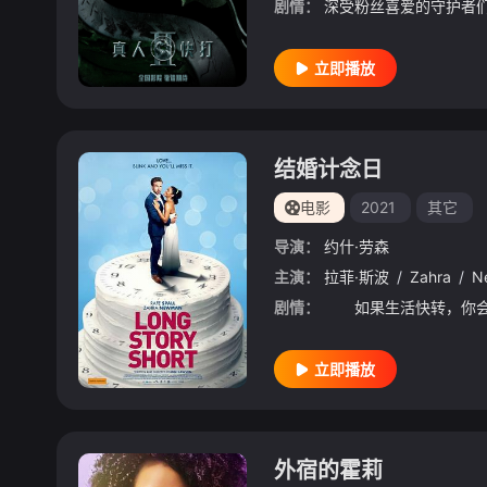
剧情：
立即播放
结婚计念日
电影
2021
其它
导演：
约什·劳森
主演：
拉菲·斯波
/
Zahra
/
N
剧情：
立即播放
外宿的霍莉