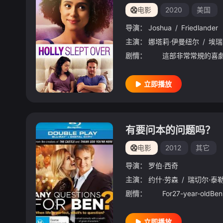
电影
2020
美国
导演：
Joshua
/
Friedlander
主演：
娜塔莉·伊曼纽尔
/
埃瑞
剧情：
立即播放
有要问本的问题吗？
电影
2012
其它
导演：
罗伯·西奇
主演：
约什·劳森
/
瑞切尔·泰
剧情：
立即播放