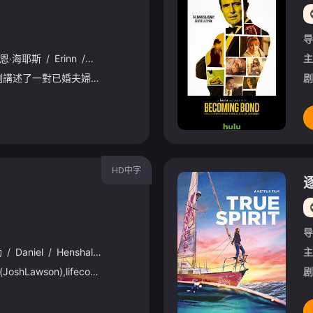
导
恩·海耶斯
/
Erinn
/
Hayes
/
朗·里维斯顿
/
布丽特·洛薇尔
/
约什·劳
主
這部非常常規的喜劇講述了一對已婚夫婦試圖受孕，他們在試圖受孕期間，慢慢失去對彼此的火花…。以及當一位大學室友在周末逗留學校時，發生的種種趣事。。。。
剧
HD中字
导
勒
/
Daniel
/
Henshall
/
Felicity
/
Ward
/
克里斯蒂安·克拉克
/
乔迪·
主
For27-year-oldBen(JoshLawson),lifecouldn’tbebetter.Awellpaidjob,friends,parties,girlsandnothingtot
剧