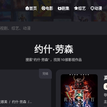
首页
电影
剧集
综艺
动漫
约什·劳森
搜索"约什·劳森" ，找到
10
部影视作品
完结
导
克娜美
/
约什·劳森
/
林路迪
/
麦卡德·布鲁克斯
/
塔蒂·加布里埃
/
达蒙
主