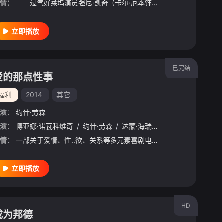
情：
过气好莱坞演员强尼·凯奇（卡尔·厄本饰）被意外选中，加入一场决定地球命运的真人快打。吉塔娜（阿德莱恩·鲁道夫饰）、刀锋索尼娅（杰西卡·麦克娜美饰）、卡诺（约什·劳森饰）、刘康（林路迪饰）、贾克斯（
立即播放
已完结
爱的那点性事
福利
2014
其它
演：
约什·劳森
nne
演：
/
博亚娜·诺瓦科维奇
Gunn
/
Amelia
/
Scurrah
/
约什·劳森
/
Genevieve
/
达蒙·海瑞曼
/
Vasdeva
/
凯特·马尔瓦尼
/
Jordan
/
/
情：
一部关于爱情、性..欲、关系等多元素喜剧电影。影片充满了澳式幽默，把一个严重幻想症的女人，一堆面临困扰的夫妻等等一些角色巧妙地联系到一起。
立即播放
HD
成为邦德