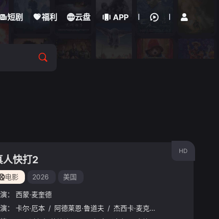
立即登录
短剧
福利
云盘
APP
HD
真人快打2
电影
2026
美国
演：
西蒙·麦奎德
·海瑞曼
演：
卡尔·厄本
/
黄经汉
/
阿德莱恩·鲁道夫
/
浅野忠信
/
乔·塔斯利姆
/
杰西卡·麦克娜美
/
真田广之
/
约什·劳森
/
林