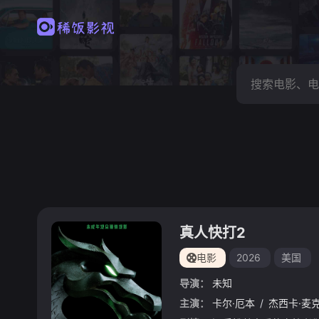
真人快打2
电影
2026
美国
导演：
未知
主演：
卡尔·厄本
/
杰西卡·麦