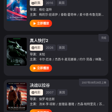
剧集
2016
美国
导演：
格伦·温特
主演：
梅莉莎·班诺伊
/
泰勒·霍奇林
/
麦卡德·布鲁克斯
/
凯乐·
立即播放
完结
真人快打2
电影
2026
美国
导演：
未知
主演：
卡尔·厄本
/
杰西卡·麦克娜美
/
约什·劳森
/
林路迪
/
麦
立即播放
2007年09月28日上映
决战以拉谷
电影
2007
美国
导演：
保罗·哈吉斯
主演：
汤米·李·琼斯
/
查理兹·塞隆
/
杰森·帕特里克
/
苏珊·萨兰登