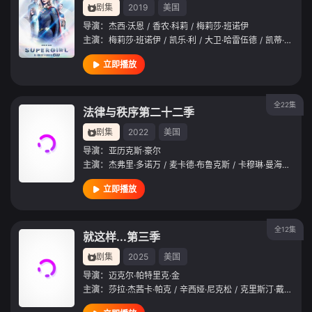
剧集
2019
美国
导演：
杰西·沃恩
/
香农·科莉
/
梅莉莎·班诺伊
主演：
梅莉莎·班诺伊
/
凯乐·利
/
大卫·哈雷伍德
/
凯蒂·麦克格雷斯
立即播放
全22集
法律与秩序第二十二季
剧集
2022
美国
导演：
亚历克斯·豪尔
主演：
杰弗里·多诺万
/
麦卡德·布鲁克斯
/
卡穆琳·曼海姆
/
休
立即播放
全12集
就这样...第三季
剧集
2025
美国
导演：
迈克尔·帕特里克·金
主演：
莎拉·杰茜卡·帕克
/
辛西娅·尼克松
/
克里斯汀·戴维斯
/