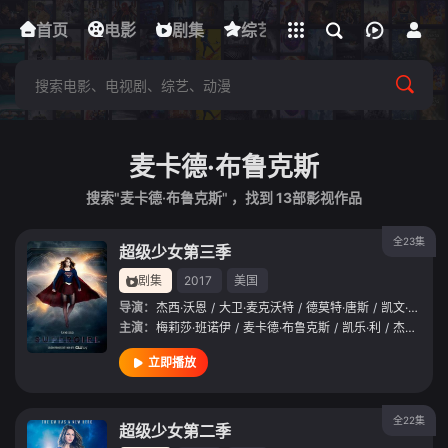
立即登录
首页
电影
下载客户端
剧集
综艺
动漫
短剧
麦卡德·布鲁克斯
搜索"麦卡德·布鲁克斯" ，找到
13
部影视作品
全23集
超级少女第三季
剧集
2017
美国
导演：
杰西·沃恩
/
大卫·麦克沃特
/
德莫特·唐斯
/
凯文·史密斯
主演：
梅莉莎·班诺伊
/
麦卡德·布鲁克斯
/
凯乐·利
/
杰瑞米·乔丹
立即播放
全22集
超级少女第二季