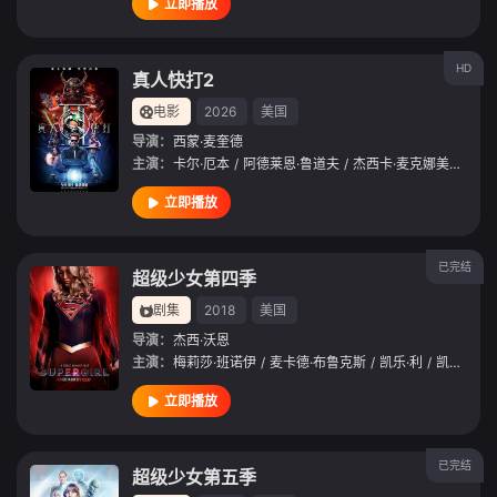
立即播放
HD
真人快打2
电影
2026
美国
导演：
西蒙·麦奎德
主演：
卡尔·厄本
/
阿德莱恩·鲁道夫
/
杰西卡·麦克娜美
/
约什·
立即播放
已完结
超级少女第四季
剧集
2018
美国
导演：
杰西·沃恩
主演：
梅莉莎·班诺伊
/
麦卡德·布鲁克斯
/
凯乐·利
/
凯蒂·麦克格雷斯
立即播放
已完结
超级少女第五季