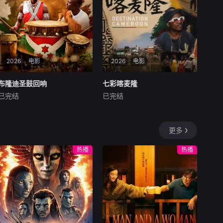
后的人为诡计，勇于向封建传
统宣战，敢于破除
2026
电影
2026
电影
布隆迪圣鼓回响
布隆迪圣鼓回响
七彩喀麦隆
七彩喀麦隆
已完结
已完结
未知
未知
布隆迪是非洲大湖地区的一颗
喀麦隆素有&amp;quot;非洲缩
文化明珠，其传统鼓乐被誉为
影&amp;quot;之称，从热带雨
更多
国家精神的象征。布隆迪传统
林到稀树草原，从火山地貌到
鼓表演已被列入联合国非物质
海岸线，这片土地上汇聚了非
热播
热播
文化遗产名录，承载着深厚的
洲大陆最具代表性的自然与人
历史底蕴与民族精神。本片聚
文景观。本片深入喀麦隆的街
焦布隆迪最具代表性的传统鼓
头巷尾与社区生活，以镜头捕
表演，通过震撼人心
捉当地人民的真实面貌——从
传统服饰