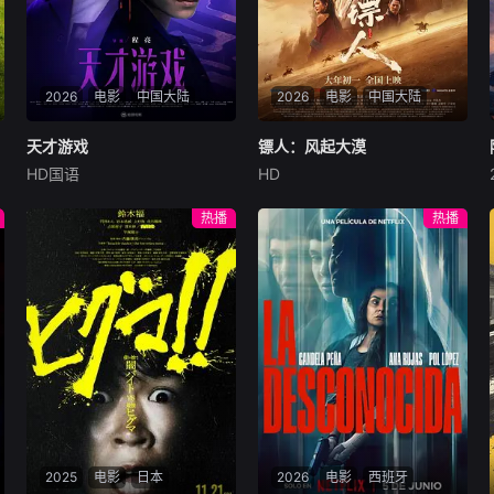
2026
电影
中国大陆
2026
电影
中国大陆
天才游戏
天才游戏
镖人：风起大漠
镖人：风起大漠
HD国语
HD
彭昱畅
丁禹兮
李蔓瑄
吴京
谢霆锋
于适
穷途末路的天才少年刘全龙
大漠之上，镖人、官府、西域
热播
热播
（彭昱畅 饰），被偏执富家公
五大家族等多方势力盘根错
子陈伦（丁禹兮 饰）选中，被
节、暗潮涌动。“天字第二号
迫踏入一场为他量身打造的
逃犯”刀马接下特殊押镖任
“换命游戏”。豪华别墅、名车
务，和同伴一起从西域护镖远
名表、神秘女友全部备齐，在
赴长安。不料，他们的护送对
陈伦的精心打造下，刘全龙瞬
象竟是“天字第一号逃犯”知世
间拥有顶配人生。
郎……天下熙熙皆为利来，各
方势力闻风入局，抢镖厮杀接
连上演……
2025
电影
日本
2026
电影
西班牙