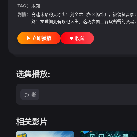
TAG：
未知
剧情：
穷途末路的天才少年刘全龙（彭昱畅饰），被偏执富家公
刘全龙瞬间拥有顶配人生。这场表面上各取所需的交易，
立即播放
收藏
选集播放:
原声版
相关影片