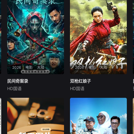
2026
电影
大陆
2026
电影
大陆
民间奇案录
民间奇案录
双枪红娘子
双枪红娘子
HD国语
HD国语
古斌
盛少
张雪菡
刘姝彤
文祈
王品一
患有妄想症的警察张天盛
1938年，高胜男新婚之
遇上一起离奇的神像杀人事
日，丈夫被日军残害，父辈亦
件，勘案过程中，牵引出“婴
遭屠戮。她举枪聚义，屡袭敌
胎报仇”，“娘娘索命”等一连串
寇威震四方，后得八路军指点
妖异事件，张天盛虽被种种诡
决心投身革命。日军欲诱杀高
怪幻象阻碍，却坚信这是藏在
胜男，她孤身赴战舍命换乡亲