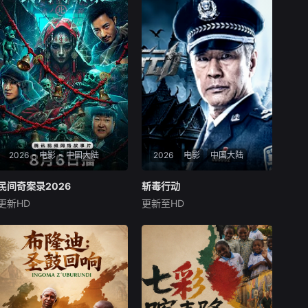
2026
电影
中国大陆
2026
电影
中国大陆
民间奇案录2026
民间奇案录2026
斩毒行动
斩毒行动
更新HD
更新至HD
古斌
张雪菡
盛少
石兆琪
于荣光
姜超
患有妄想症的警察张天盛遇上
于荣光石兆琪对决
一起离奇的神像杀人事件，勘
案过程中，牵引出“婴胎报
仇”，“娘娘索命”等一连串妖异
事件，张天盛虽被种种诡怪幻
象阻碍，却坚信这是藏在迷信