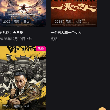
2025
电影
美国
2024
电影
大陆
阿凡达：火与烬
阿凡达：火与烬
一个男人和一个女人
一个男人和一个女人
2025年12月19日上映
完结
萨姆·沃辛顿
佐伊·索尔达娜
黄渤
倪妮
周汉宁
西格妮·韦弗
男人（黄渤饰）和女人
热播
影片聚焦杰克·萨利与奈蒂莉一
（倪妮饰）飞机同时落地，入
家的命运起伏，在前作的情感
住同一家酒店，成为一墙之隔
余波之上，深刻描绘一个家族
的邻居。不够隔音的房间暴露
在战火中如何成长、并共同守
了男人和女人因生活暂停陷入
护血脉相连的情感纽带的历
的困境，健康、家庭、婚姻、
程，从而将故事推向更具张力
经济......成年人的生活里从来
的全新维度。此外，潘多拉的
没有“容易”
全新领域也即将揭晓
2026
电影
大陆