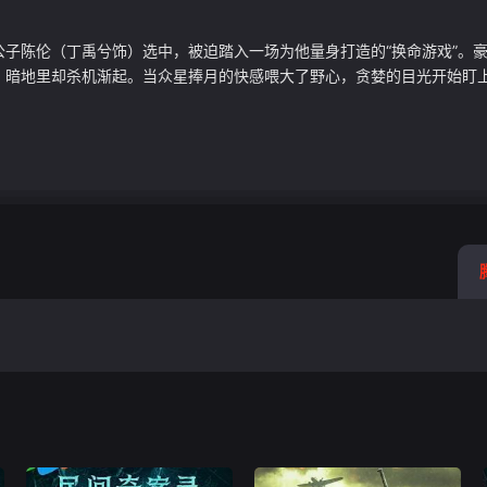
子陈伦（丁禹兮饰）选中，被迫踏入一场为他量身打造的“换命游戏”。
暗地里却杀机渐起。当众星捧月的快感喂大了野心，贪婪的目光开始盯上原