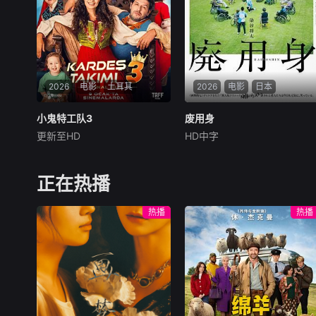
寓教于乐的方式传
迷信后的人为诡计，勇于向封
建传统宣战，敢于
2026
电影
土耳其
2026
电影
日本
小鬼特工队3
小鬼特工队3
废用身
废用身
更新至HD
HD中字
Ceyda
Kasabalı
染谷将太
北村有起哉
费拉特·阿尔拜伦
泷内公美
讲述了阿斯勒和塞尔坎在休产
本作描绘了一名医生，因
正在热播
假期间接到紧急电话，被迫穿
一种围绕“废用身”——因瘫痪
越时空，带着孩子们踏上迄今
等原因已无恢复可能的四肢
热播
热播
为止最具挑战性的任务。
——的治疗方法，而一步步踏
入在追求理想的理性与疯狂之
间摇摆的危险领域。在某座城
镇的日间照护中心里，一种突
破性的疗法在老年人