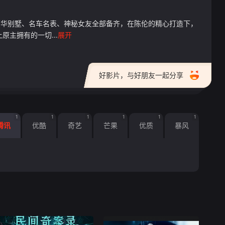
豪华别墅、名车名表、神秘女友全部备齐，在陈伦的精心打造下，
主拥有的一切...
展开
好影片，与好朋友一起分享
1
1
1
1
1
1
腾讯
优酷
奇艺
芒果
优质
暴风