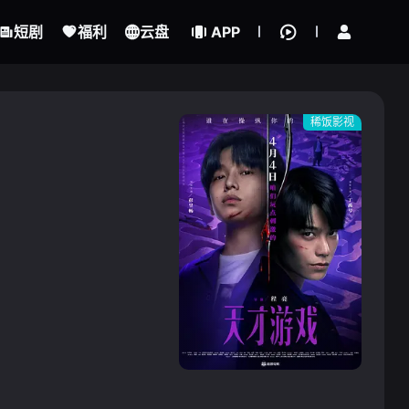
立即登录
短剧
福利
云盘
APP
稀饭影视
{if condition="$obj.vod_points
gt 0"}