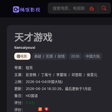
天才游戏
tiancaiyouxi
电影
悬疑
/
犯罪
/
剧情
2026
中国大陆
导演：
程亮
主演：
彭昱畅
/
丁禹兮
/
李蔓瑄
/
邓恩熙
/
侯雯元
上映：
2026-04-04(中国大陆)
更新：
2026-06-24 18:20:29，最后更新于1月前
备注：
HD国语
评分：
5.9分
评价：