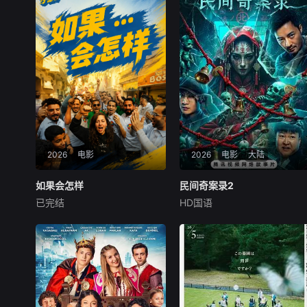
2026
电影
2026
电影
大陆
如果会怎样
如果会怎样
民间奇案录2
民间奇案录2
已完结
HD国语
未知
古斌
盛少
张雪菡
内容涵盖多个主题，包括政
患有妄想症的警察张天盛
治、文化、社会、经济和艺术
遇上一起离奇的神像杀人事
等领域；通过 Instagram 和 F
件，勘案过程中，牵引出“婴
acebook 平台，以“如果……
胎报仇”，“娘娘索命”等一连串
会怎样（What If）”为主题进
妖异事件，张天盛虽被种种诡
行表达。其风格轻松幽默，以
怪幻象阻碍，却坚信这是藏在