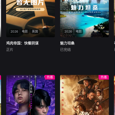
迷信后的人为诡计，勇于向封
周全。千钧一发间，八路军突
建传统宣战，敢于
袭而至全歼敌寇，
2026
电影
英国
2026
电影
鸡肉帝国：快餐阴谋
鸡肉帝国：快餐阴谋
魅力坦桑
魅力坦桑
正片
已完结
莫·吉里根
未知
暂无内容
本纪录片全面展示坦桑尼亚自
然风光、野生动物资源及人文
风情。
热播
热播