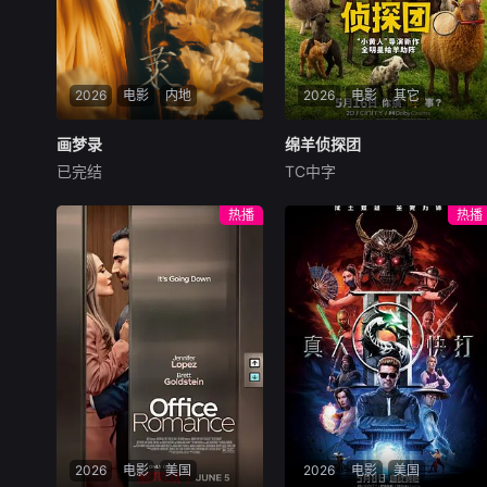
2026
电影
内地
2026
电影
其它
画梦录
画梦录
绵羊侦探团
绵羊侦探团
已完结
TC中字
代露娃
唐诗逸
林柏叡
休·杰克曼
尼可拉斯·博朗
尼古拉斯·加利齐纳
民国的上海滩，身怀绝技的孤
热播
热播
女画师许雁真，意外与身陷危
牧羊人乔治（休·杰克曼
局的融汇银行总账姜心羽产生
饰）最爱给羊群读侦探小说，
交集。姜心羽遭人陷害，只得
没想到自己有一天会离奇死
与许雁真结盟，彼时银行欲将
亡。他留下的3000万巨额遗
国宝名画低价卖给外国人，许
产，让每个人貌似都有犯罪动
雁真凭借自身精湛画技仿造名
机。警察毫无头绪之时，羊群
画、偷天换日。几经波折，两
们决定“不务正业”迈出牧场，
人联手在各方势力的夹缝间巧
追查牧羊人“躺平
妙周旋，共历险阻，破解重重
困境。
2026
电影
美国
2026
电影
美国