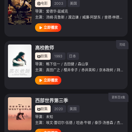
电影
2003
美国
导演：
爱德华·兹威克
主演：
汤姆·克鲁斯
/
渡边谦
/
威廉·阿瑟东
/
查德·林德伯格
/
立即播放
完结
高校教师
剧集
1993
日本
导演：
鴨下信一
/
吉田健
/
森山享
主演：
真田广之
/
樱井幸子
/
赤井英和
/
京本政树
/
持田真树
立即播放
更新至8集
西部世界第三季
剧集
2020
美国
导演：
未知
主演：
埃文·蕾切尔·伍德
/
坦迪·牛顿
/
泰莎·汤普森
/
杰弗里·怀特