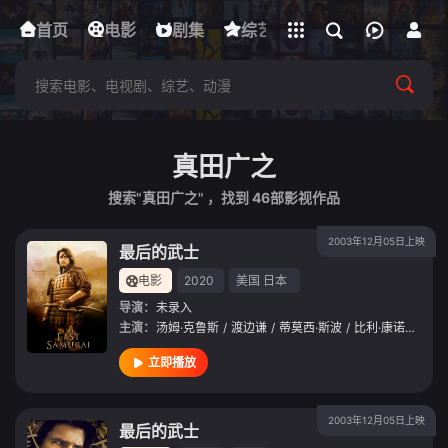
立即登录
首页
电影
下载客户端
剧集
综艺
动漫
短剧
真田广之
搜索"真田广之" ，找到
46
部影视作品
2003年12月05日上映
最后的武士
电影
2020
美国
日本
导演：
未录入
主演：
汤姆·克鲁斯
/
渡边谦
/
蒂莫西·斯波
/
比利·康诺利
/
托
立即播放
2003年12月05日上映
最后的武士