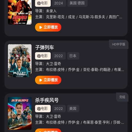
电影
2024
美国
德国
导演：
未录入
主演：
克里斯·塔克
/
成龙
/
马克斯·冯·叙多夫
/
真田广之
/
张
立即播放
HD中字版
子弹列车
电影
2022
日本
导演：
大卫·雷奇
主演：
布拉德·皮特
/
乔伊·金
/
亚伦·泰勒-约翰逊
/
布莱恩·泰里·亨利
立即播放
完结
杀手疾风号
电影
2022
美国
导演：
大卫·雷奇
主演：
布拉德·皮特
/
乔伊·金
/
布莱恩·泰里·亨利
/
莎姬·贝兹
/