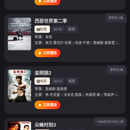
立即播放
更新至10集
西部世界第二季
剧集
2018
美国
导演：
未知
主演：
埃文·蕾切尔·伍德
/
坦迪·牛顿
/
詹姆斯·麦斯登
/
吉米·
立即播放
更新至2集
金刚狼2
电影
2013
美国
导演：
詹姆斯·曼高德
主演：
休·杰克曼
/
法米克·詹森
/
布莱恩·泰
/
李威尹
/
斯维特
立即播放
1998年9月18日上映
尖峰时刻3