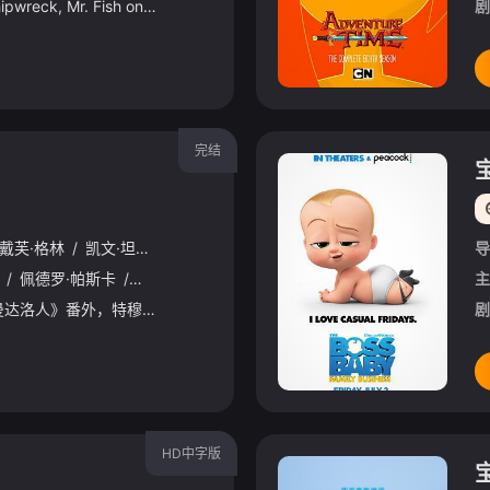
Living on a rundown shipwreck, Mr. Fish one day discovers a hyperactive young sea dragon Pip - who had mistaken his home for a junkyard - pilfering his belongings. The heated argument that ensues leaves both their houses in ruin. But there is hope. Embark
剧
完结
戴芙·格林
/
凯文·坦查隆
/
布莱丝·达拉斯·霍华德
/
戴夫·菲洛尼
导
/
佩德罗·帕斯卡
/
马克·哈米尔
/
艾米·塞德丽丝
/
索菲·撒切尔
/
乔丹
主
《星球大战》衍生剧《曼达洛人》番外，特穆拉·莫里森饰演的赏金猎人波巴·费特、温明娜饰演的Fennec Shand回归。贾巴死后，两人掌控了塔图因的犯罪世界，形势复杂，处处危机。致命饭局之上，波巴深
剧
HD中字版