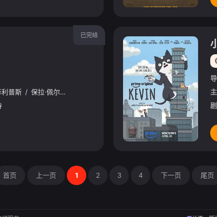
已完结
导
菲利普斯
/
保拉·佩尔
/
芮妮·戈兹贝里
/
Daniel
/
Breaker
/
Erika
/
He
主
待
剧
首页
上一页
1
2
3
4
下一页
尾页