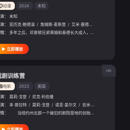
动漫
2024
未知
演：
未知
演：
/
奥利弗·普莱特
亚历克·鲍德温
/
艾米·塞德丽丝
/
詹姆斯·麦斯登
/
小罗伯特·唐尼
/
艾米·塞德丽丝
/
拉塞尔·皮特斯
/
阿丽亚娜·格林
/
情：
多年之后，邓普顿兄弟蒂姆和泰德长大成人，两人关系也逐渐疏远。蒂姆已婚已育，泰德是对冲基金的首席执行官，两人将因为一个有着先进方式和积极进取态度的新任“宝贝老板”重新联系在一起，激发出新的家族企业。蒂姆和有“超级妈妈”之称的妻子卡罗尔及异常聪慧的7岁女儿塔比莎、刚出生超级可爱的婴儿蒂娜住在郊区，塔比莎是一所有威望的教育机构的尖子生，将叔叔泰德视为偶像，想成为他那样的人，但蒂姆担心她太过用功，导致无法过一个正常的童年。当蒂娜作为宝贝集团最高机密特工的真实身份曝光，目的是为了揭开塔比莎学校及其神秘创始人阿姆斯特
立即播放
HD
戏剧训练营
电影
2023
美国
演：
莫莉·戈登
/
尼克·利伯曼
福德
演：
/
本·普拉特
爱德华·詹姆斯·奥莫斯
/
莫莉·戈登
/
/
诺亚·盖尔文
丽萨·吉洛伊
/
/
吉米·塔特罗
格雷迪·埃尔德里奇
/
卡罗琳·阿
/
杰
情：
当纽约州北部一个破旧的剧院营地的创始人陷入昏迷时，古怪的工作人员必须与创始人的儿子团结起来，以维持营地的运转。
立即播放