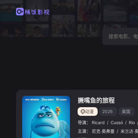
撅嘴鱼的旅程
动漫
2026
美国
导演：
Ricard
/
Cussó
/
Rio
主演：
尼克·奥弗曼
/
米兰达·