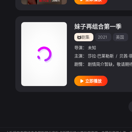
妹子再组合第一季
剧集
2021
美国
导演：
未知
主演：
莎拉·巴莱勒斯
/
贝茜·
剧情：
剧情简介暂缺，敬请期
立即播放