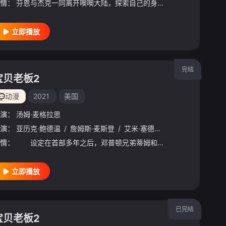
情：
芬恩与杰克一同离开噢噢大陆，探索自己的身世之谜。
立即播放
完结
宝贝老板2
动漫
2021
美国
演：
汤姆·麦格拉思
·博尔格
演：
亚历克·鲍德温
/
科里·伯顿
/
/
詹姆斯·麦斯登
大卫·帕斯奎斯
/
/
艾米·塞德丽丝
凯瑞·琼斯
/
马特·贝里
/
阿丽亚娜·格林
/
罗莎里
情：
设定在首部多年之后，邓普顿兄弟蒂姆和泰德长大成人，两人关系也逐渐疏远。蒂姆已婚已育，泰德是对冲基金的首席执行官，两人将因为一个有着先进方式和积极进取态度的新任“宝贝老板”重新联系在一起，激发出新的
立即播放
已完结
宝贝老板2