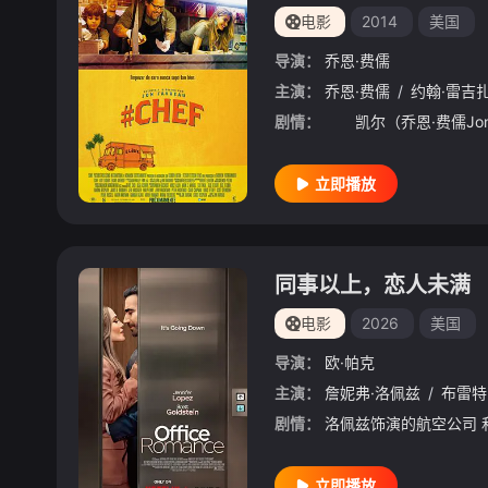
电影
2014
美国
导演：
乔恩·费儒
主演：
乔恩·费儒
/
约翰·雷吉
剧情：
立即播放
同事以上，恋人未满
电影
2026
美国
导演：
欧·帕克
主演：
詹妮弗·洛佩兹
/
布雷特
剧情：
立即播放