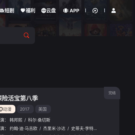
立即登录
短剧
福利
云盘
APP
完结
探险活宝第八季
动漫
2017
美国
演：
韩邦熙
/
科尔·桑切斯
演：
约翰·迪·马吉欧
/
杰里米·沙达
/
史蒂夫·李特
/
艾米·塞德丽丝
/