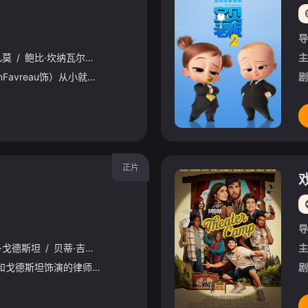
导
扎莫
/
鲍比·坎纳瓦尔
/
斯嘉丽·约翰逊
/
达斯汀·霍夫曼
/
索菲娅·维加拉
主
凯尔（乔恩·费儒JonFavreau饰）从小就展现出了过人的烹饪天赋，长大后，他成为了洛杉矶一家知名餐厅的当家大厨，然而，这份工作并没有能够带给凯尔快乐，也无法满足他在烹饪方面的理想与抱负，因为他
剧
正片
导
·戈德斯坦
/
贝蒂·吉尔平
/
艾米·塞德丽丝
/
托尼·海尔
/
布莱德利·惠特
主
洛佩兹饰演的航空公司 和戈德斯坦饰演的律师因职业合作的契机发展出了恋爱，而如果两人从心出发、不循规蹈矩，他们的工作可能被毁掉，要何去何从？
剧