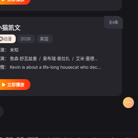
全8集
小猫凯文
动漫
2026
美国
演：
未知
nningsen
演：
詹森·舒瓦兹曼
/
阿什利·朴
/
奥布瑞·普拉扎
/
乔纳森·哈达里
/
艾米·塞德丽丝
/
安德鲁·兰内斯
/
乌比·戈德堡
/
Julius
/
Co
/
情：
Kevin is about a life-long housecat who decides that he doesn’t want to live with people anymore. Loosely inspired by a real break-up and the cat caught in the middle, Kevin dares to ask himself, “Is there a world where I don’t do the owner thing and am j
立即播放