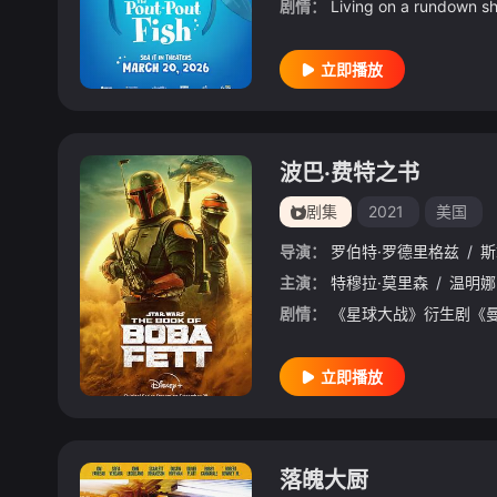
剧情：
立即播放
波巴·费特之书
剧集
2021
美国
导演：
罗伯特·罗德里格兹
/
斯
主演：
特穆拉·莫里森
/
温明娜
剧情：
立即播放
落魄大厨