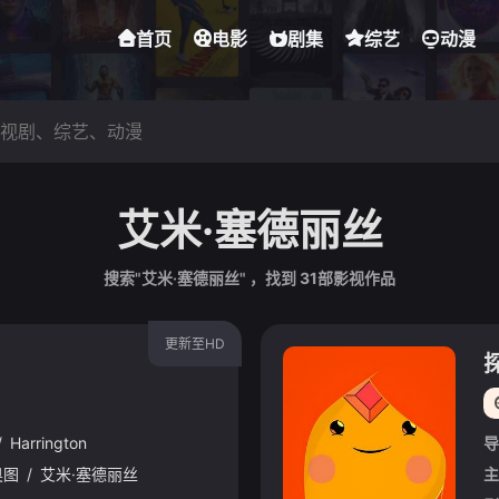
首页
电影
剧集
综艺
动漫
艾米·塞德丽丝
搜索"艾米·塞德丽丝" ，找到
31
部影视作品
更新至HD
/
Harrington
导
奥图
/
艾米·塞德丽丝
主