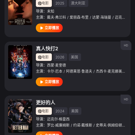
电影
2025
澳大利亚
导演：
未知
主演：
戴夫·弗兰科
/
爱丽森·布里
/
达蒙·海瑞曼
/
迈克尔·尚克斯
立即播放
HD
真人快打2
电影
2026
美国
导演：
西蒙·麦奎德
主演：
卡尔·厄本
/
阿德莱恩·鲁道夫
/
杰西卡·麦克娜美
/
约什·
立即播放
HD
更好的人
电影
2024
美国
导演：
迈克尔·格雷西
主演：
罗比·威廉姆斯
/
约诺·戴维斯
/
史蒂夫·佩姆伯顿
/
艾莉