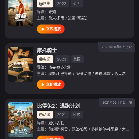
剧集
2022
英国
导演：
未知
主演：
詹米·多南
/
达蒙·海瑞曼
立即播放
2023年08月31日上映
摩托骑士
电影
2023
美国
导演：
杰夫·尼克尔斯
主演：
奥斯汀·巴特勒
/
汤姆·哈迪
/
朱迪·科默
/
迈克尔·珊农
/
立即播放
2021年06月11日上映
比得兔2：逃跑计划
动漫
2021
其它
导演：
威尔·古勒
主演：
詹姆斯·柯登
/
罗丝·伯恩
/
多姆纳尔·格里森
/
大卫·奥伊罗