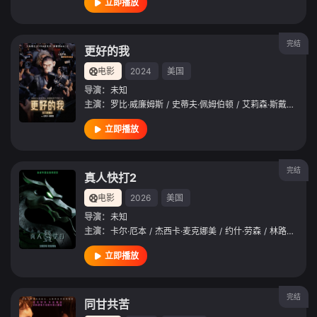
立即播放
完结
更好的我
电影
2024
美国
导演：
未知
主演：
罗比·威廉姆斯
/
史蒂夫·佩姆伯顿
/
艾莉森·斯戴曼
/
达
立即播放
完结
真人快打2
电影
2026
美国
导演：
未知
主演：
卡尔·厄本
/
杰西卡·麦克娜美
/
约什·劳森
/
林路迪
/
麦
立即播放
完结
同甘共苦