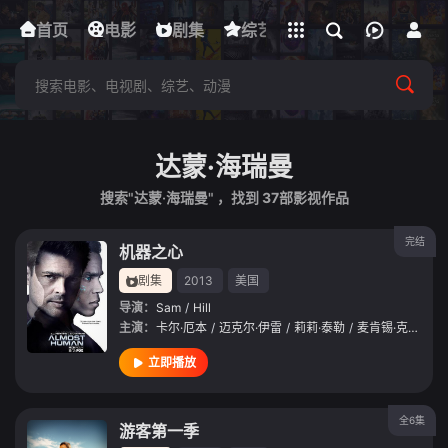
立即登录
首页
电影
下载客户端
剧集
综艺
动漫
短剧
达蒙·海瑞曼
搜索"达蒙·海瑞曼" ，找到
37
部影视作品
完结
机器之心
剧集
2013
美国
导演：
Sam
/
Hill
主演：
卡尔·厄本
/
迈克尔·伊雷
/
莉莉·泰勒
/
麦肯锡·克鲁克
/
立即播放
全6集
游客第一季