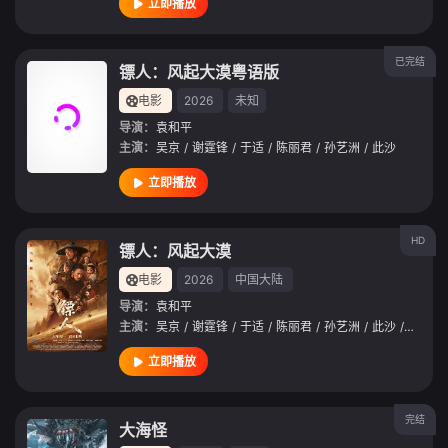
立即播放
已完结
镖人：风起大漠粤语版
电影
2026
未知
导演：
袁和平
主演：
吴京
/
谢霆锋
/
于适
/
陈丽君
/
孙艺洲
/
此沙
立即播放
HD
镖人：风起大漠
电影
2026
中国大陆
导演：
袁和平
主演：
吴京
/
谢霆锋
/
于适
/
陈丽君
/
孙艺洲
/
此沙
/
李云霄
立即播放
完结
大海怪