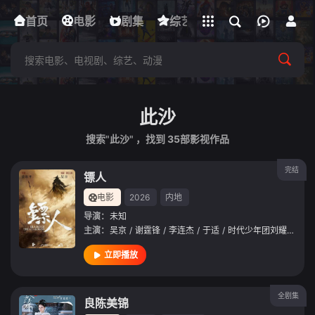
立即登录
首页
电影
下载客户端
剧集
综艺
动漫
短剧
此沙
搜索"此沙" ，找到
35
部影视作品
完结
镖人
电影
2026
内地
导演：
未知
主演：
吴京
/
谢霆锋
/
李连杰
/
于适
/
时代少年团刘耀文
/
此
立即播放
全剧集
良陈美锦