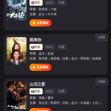
电影
2023
大陆
导演：
陈思铭
/
六娃
主演：
此沙
/
叶子淇
立即播放
全剧集
照亮你
剧集
2023
大陆
导演：
金沙
/
俞波
主演：
陈伟霆
/
章若楠
/
任豪
/
此沙
/
罗秋韵
/
加奈那
立即播放
全剧集
山河之影
剧集
2023
大陆
导演：
李毅
/
曹华
主演：
张云龙
/
陈若轩
/
孙怡
/
此沙
/
马渝捷
/
上白
/
尹铸胜