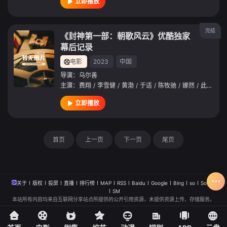
立即播放
完结
《封神第一部：朝歌风云》优酷独家
幕后记录
电影
2023
中国
导演：
乌尔善
主演：
费翔
/
李雪健
/
黄渤
/
于适
/
陈牧驰
/
娜然
/
此沙
/
武
立即播放
首页
上一页
下一页
尾页
关于
版权
投屏
直播
排行榜
MAP
RSS
Baidu
Google
Bing
so
Sogou
SM
本站所有内容均来自互联网分享站点所提供的公开引用资源，未提供资源上传、存储服务。