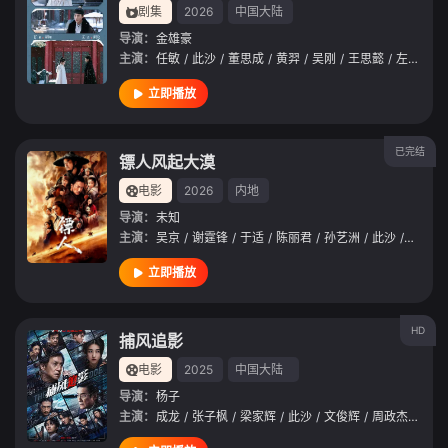
剧集
2026
中国大陆
导演：
金雄豪
主演：
任敏
/
此沙
/
董思成
/
黄羿
/
吴刚
/
王思懿
/
左叶
/
印
立即播放
已完结
镖人风起大漠
电影
2026
内地
导演：
未知
主演：
吴京
/
谢霆锋
/
于适
/
陈丽君
/
孙艺洲
/
此沙
/
李云霄
立即播放
HD
捕风追影
电影
2025
中国大陆
导演：
杨子
主演：
成龙
/
张子枫
/
梁家辉
/
此沙
/
文俊辉
/
周政杰
/
王紫