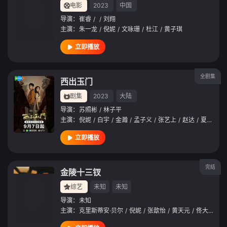
电影
2023
中国
导演：
崔睿
/
/
刘翔
主演：
朱一龙
/
倪妮
/
文咏珊
/
杜江
/
黄子琪
立即播放
全剧集
西出玉门
剧集
2023
大陆
导演：
苏照彬
/
林子平
主演：
倪妮
/
白宇
/
金瀚
/
孟子义
/
张艺上
/
赵达
/
夏梦
/
李
立即播放
完结
金陵十三钗
综艺
未知
未知
导演：
未知
主演：
克里斯蒂安·贝尔
/
倪妮
/
张歆怡
/
黄天元
/
佟大为
/
聂