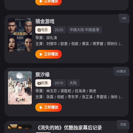
立即播放
HD
猎金游戏
电影
2025
中国大陆
中国香港
导演：
邱礼涛
主演：
刘德华
/
欧豪
/
倪妮
/
黄奕
/
蒋梦婕
/
郑则仕
/
刘以豪
立即播放
60集全
宸汐缘
剧集
2019
大陆
导演：
林玉芬
/
梁胜权
/
任海涛
/
郭虎
主演：
张震
/
倪妮
/
李东学
/
张芷溪
/
李嘉铭
/
海铃
/
刘芊含
立即播放
完结
《消失的她》优酷独家幕后记录