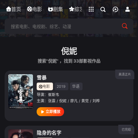
立即登录
首页
电影
下载客户端
剧集
综艺
动漫
短剧
倪妮
搜索"倪妮" ，找到
33
部影视作品
高清正片
雪暴
电影
2019
华语
导演：
崔斯韦
主演：
张震
/
倪妮
/
廖凡
/
黄觉
/
刘桦
立即播放
已完结
隐身的名字