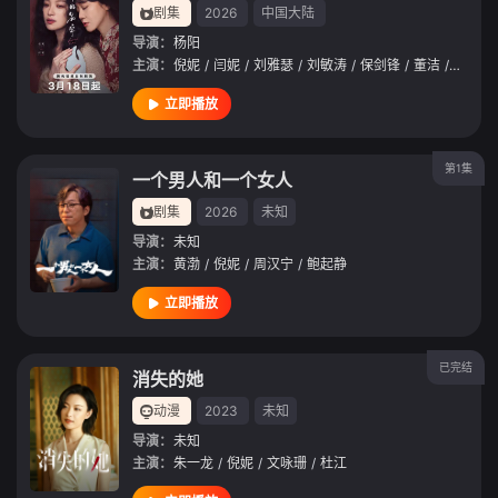
剧集
2026
中国大陆
导演：
杨阳
主演：
倪妮
/
闫妮
/
刘雅瑟
/
刘敏涛
/
保剑锋
/
董洁
/
王圣迪
立即播放
第1集
一个男人和一个女人
剧集
2026
未知
导演：
未知
主演：
黄渤
/
倪妮
/
周汉宁
/
鲍起静
立即播放
已完结
消失的她
动漫
2023
未知
导演：
未知
主演：
朱一龙
/
倪妮
/
文咏珊
/
杜江