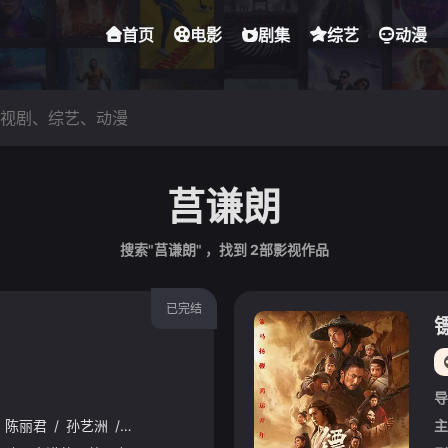
首页
电影
剧集
综艺
动漫
莒谦朗
搜索"莒谦朗" ，找到
2
部影视作品
已完结
导
陈丽君
/
孙艺洲
/
此沙
/
李云霄
/
梁家辉
/
张晋
/
惠英红
/
张译
主
/