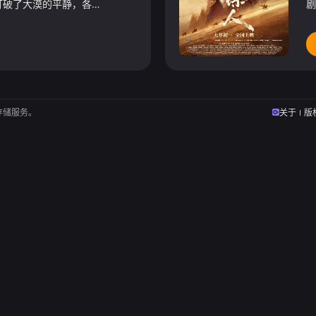
一趟特殊的押镖任务，打破了大漠的平静，各方入局，甚至搅动了天下风云……大漠镖客刀马受恩人莫族长委托护送神秘人知世郎回长安，遭到暴乱的胡商家族的倾力围剿，莫族长殒命维护刀马多年前曾冒死救下罪臣家孤婴小七的左骁骑卫身份，全然因为知世郎告诉了他小七和刀马的神秘宿命。
剧
存储服务。
关于
版