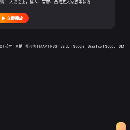
情：
大漠之上，镖人、官府、西域五大家族等多方势力盘根错节、暗潮涌动。“天字第二号逃犯”刀马接下特殊押镖任务，和同伴一起从西域护镖远赴长安。不料，他们的护送对象竟是“天字第一号逃犯”知世郎……天下熙熙皆为利来，各方势力闻风入局，抢镖厮杀接连上演……
立即播放
权
投屏
直播
排行榜
MAP
RSS
Baidu
Google
Bing
so
Sogou
SM