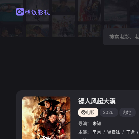
镖人风起大漠
电影
2026
内地
导演：
未知
主演：
吴京
/
谢霆锋
/
于适
/