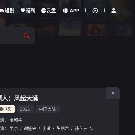
立即登录
短剧
福利
云盘
APP
HD
镖人：风起大漠
电影
2026
中国大陆
演：
袁和平
演：
李连杰
吴京
/
时代少年团刘耀文
/
谢霆锋
/
于适
/
/
陈丽君
熊瑾怡
/
/
孙艺洲
莒谦朗
/
/
此沙
白那日苏
/
李云霄
/
梁壁荧
/
梁家
/