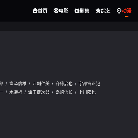
首页
电影
剧集
综艺
动漫
郎
/
富泽信雄
/
江副仁美
/
齐藤启也
/
宇都宫正记
一
/
水濑祈
/
津田健次郎
/
岛崎信长
/
上川隆也