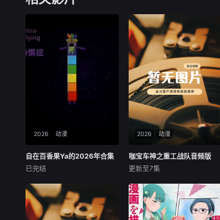
2026
动漫
2026
动漫
自在百香果Ya的2026年合集
自在百香果Ya的2026年合集
咖宝车神之重工战队音频版
咖宝车神之重工战队音频版
已完结
更新至7集
未知
未知
暂无内容
【该节目为音频】平凡的小学
生田小咖有着跟大多数男孩非
常相似的经历。由于父母忙于
工作、无暇陪伴，小咖发现了