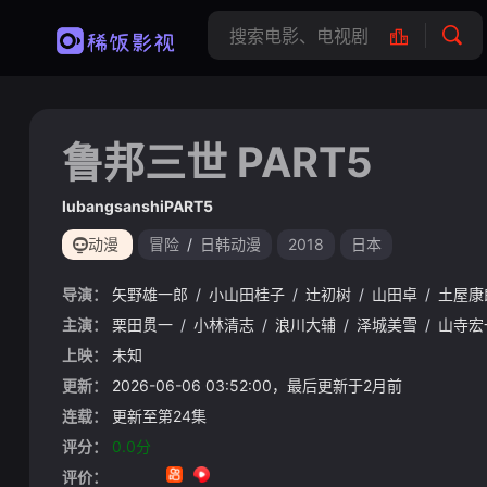
鲁邦三世 PART5
lubangsanshiPART5
动漫
冒险
/
日韩动漫
2018
日本
导演：
矢野雄一郎
/
小山田桂子
/
辻初树
/
山田卓
/
土屋康
主演：
栗田贯一
/
小林清志
/
浪川大辅
/
泽城美雪
/
山寺宏
上映：
未知
更新：
2026-06-06 03:52:00，最后更新于2月前
连载：
更新至第24集
评分：
0.0分
评价：