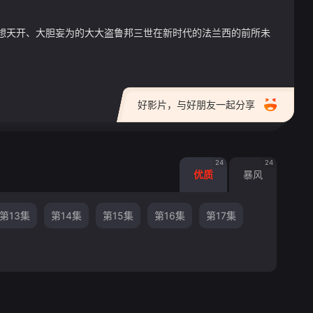
想天开、大胆妄为的大大盗鲁邦三世在新时代的法兰西的前所未
好影片，与好朋友一起分享
24
24
优质
暴风
第13集
第14集
第15集
第16集
第17集