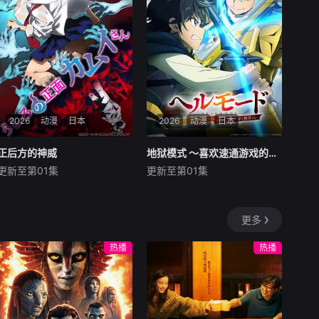
“谷雨街后巷”。在这有着无尽
时间的酒馆里，点杯梦，邂逅
形形色色的客人吧。看水豚系
少年小默剥开执念的
2026
动漫
日本
2026
动漫
日本
正后方的神威
正后方的神威
地狱模式 ～喜欢速通游戏的玩家在废设定异世界无双～ 第二季
地狱模式 ～喜欢速通游戏的玩家在废设定异世界无双～ 第二季
更新至第01集
更新至第01集
杉田智和
碧乃梨心
田村睦心
饭冢麻结
市道真央
畠中祐
能看见幽灵的平凡女高中生·志
在无名网络游戏的世界中，转
更多
津香，利用容易吸引幽灵的特
生到最高难度“地狱模式”的前
殊体质，从旁协助知名灵能力
废人玩家少年亚莲。没有攻略
热播
热播
者·神威除灵。 拥有压倒性
本，没有论坛。连练级都是赌
灵力的神威，除灵方式却是前
上性命——面对如此绝望的环
所未见的—— “以高超性
境，他身为玩家的本能却为之
爱技巧让幽灵们爽到升
雀跃。 凭借转生时获得的独一
天！！！！！”
无二且充满谜团的才能“召唤