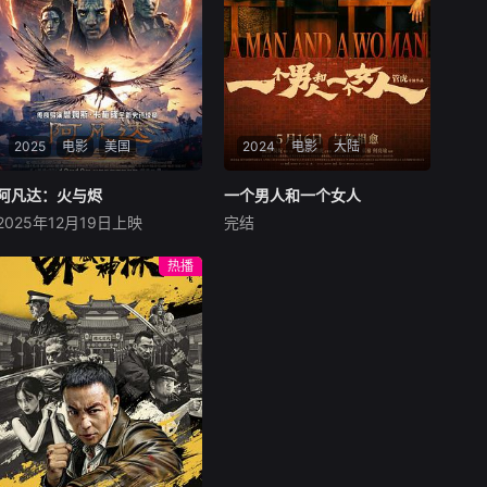
士”的能力，以及前世的知
识，一次次突破死线的亚莲，
虽出身农奴，却得以成为贵族
格兰威尔家的“客人”。 而新的
舞台——拉塔什王国学园都
市。在学园中等待着的是新的
伙伴、与人类最强勇者赫米奥
2025
电影
美国
2024
电影
大陆
斯的相遇，以及梦寐以求的组
队攻略地下城……等等。 然而
阿凡达：火与烬
阿凡达：火与烬
一个男人和一个女人
一个男人和一个女人
这个世界无论走到哪里都是
2025年12月19日上映
完结
“地狱模式”。在新的舞台上，
萨姆·沃辛顿
佐伊·索尔达娜
黄渤
倪妮
周汉宁
前废人玩家
西格妮·韦弗
男人（黄渤饰）和女人
热播
影片聚焦杰克·萨利与奈蒂莉一
（倪妮饰）飞机同时落地，入
家的命运起伏，在前作的情感
住同一家酒店，成为一墙之隔
余波之上，深刻描绘一个家族
的邻居。不够隔音的房间暴露
在战火中如何成长、并共同守
了男人和女人因生活暂停陷入
护血脉相连的情感纽带的历
的困境，健康、家庭、婚姻、
程，从而将故事推向更具张力
经济......成年人的生活里从来
的全新维度。此外，潘多拉的
没有“容易”
全新领域也即将揭晓