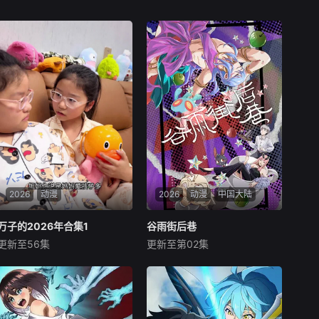
2026
动漫
2026
动漫
中国大陆
万⁣子的2026年合集1
万⁣子的2026年合集1
谷雨街后巷
谷雨街后巷
更新至56集
更新至第02集
未知
未知
暂无内容
在时空的交错点开着一间酒馆
——谷雨街后巷。无论城市的
角落，还是繁星坠落的荒漠，
穿过现实的迷宫，欢迎光临