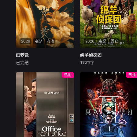
得知 ☆野0 将推出续作，便独
自到 Comike 购买新作，发现
☆野0 即是手岛老师，便恳请
他教自己画漫画。
2026
电影
内地
2026
电影
其它
画梦录
画梦录
绵羊侦探团
绵羊侦探团
已完结
TC中字
代露娃
唐诗逸
林柏叡
休·杰克曼
尼可拉斯·博朗
尼古拉斯·加利齐纳
民国的上海滩，身怀绝技的孤
热播
热播
女画师许雁真，意外与身陷危
牧羊人乔治（休·杰克曼
局的融汇银行总账姜心羽产生
饰）最爱给羊群读侦探小说，
交集。姜心羽遭人陷害，只得
没想到自己有一天会离奇死
与许雁真结盟，彼时银行欲将
亡。他留下的3000万巨额遗
国宝名画低价卖给外国人，许
产，让每个人貌似都有犯罪动
雁真凭借自身精湛画技仿造名
机。警察毫无头绪之时，羊群
画、偷天换日。几经波折，两
们决定“不务正业”迈出牧场，
人联手在各方势力的夹缝间巧
追查牧羊人“躺平
妙周旋，共历险阻，破解重重
困境。