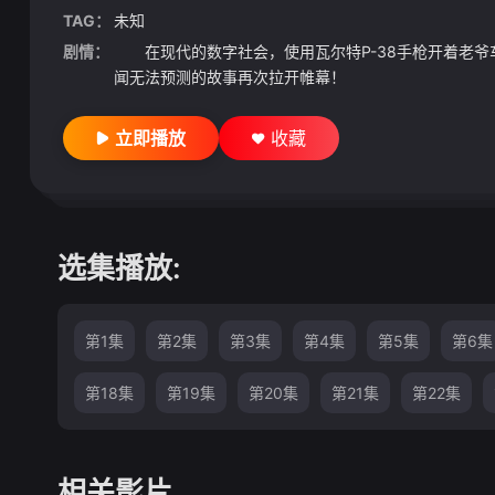
TAG：
未知
剧情：
在现代的数字社会，使用瓦尔特P-38手枪开着老爷
闻无法预测的故事再次拉开帷幕！
立即播放
收藏
选集播放:
第1集
第2集
第3集
第4集
第5集
第6集
第18集
第19集
第20集
第21集
第22集
相关影片