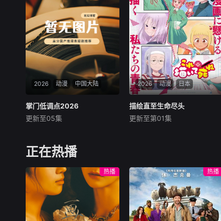
神奇的朋友咖宝车神。咖宝车
神是来自未来的秘密朋友，他
们有着日常生活中常见的汽车
形态，又能在需要时变身成机
器人，陪伴小咖度过有趣又难
忘的每一天，又时常保护着小
咖和他的家人朋友，帮助小咖
解决各种各样的难题。
2026
动漫
中国大陆
2026
动漫
日本
掌门低调点2026
掌门低调点2026
描绘直至生命尽头
描绘直至生命尽头
更新至05集
更新至第01集
宁冀荣
子兮
三方方
关根明良
早见沙织
仁见纱绫
大雪覆门，妖修突袭，屠尽
墨门，少年路朝歌痛失至亲，
女高中生安海相非常喜欢看漫
正在热播
绝境之中觉醒绑定逆天系统，
画，尤其是 ☆野0 的《机器太
靠水系启灵死里逃生，立誓肃
与狸太》。国文老师手岛斥责
热播
热播
清世间妖邪。十年蛰伏苦修，
她是浪费生命、声称漫画都是
他困于初境寸步难行，一朝契
虚构，在没收漫画后，手岛指
机重启系统，携妹妹路冬梨下
出漫画产业遭逢的困境，但安
山寻灵草破境。途中
海表示自己确实按照漫画中描
述的方式交到朋友。之后安海