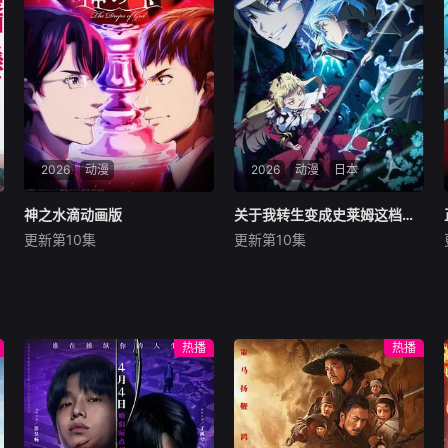
2026
动漫
2026
动漫
日本
神之水滴动画版
神之水滴动画版
关于我转生变成史莱姆这档事第四季
关于我转生变成史莱姆这档事第四季
更新第10集
更新第10集
龟梨和也
佐藤拓也
冈咲美保
丰口惠美
内田真礼
前野智昭
世界顶级葡萄酒评论家神咲丰
举办开国祭并与各国缔结
多香去世以后，留下了价值20
邦交的魔国联邦，开始朝着实
亿日圆的丰厚遗产和一封遗
现人类与魔物能够共同生活的
热播
热播
书。在遗书中他宣布，只有以
世界「人魔共荣圈」迈进。跨
“盲饮”方式猜中他指定的十二
越种族之间的隔阂，携手走向
瓶顶级葡萄酒（“十二使徒”）
繁荣的魔国联邦。然而，在这
以及第十三瓶梦幻之酒（“神
背后，也有人将魔王利姆路的
之雫”）的酒名
崛起视为危险。其中