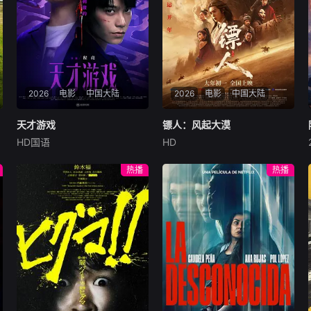
2026
电影
中国大陆
2026
电影
中国大陆
天才游戏
天才游戏
镖人：风起大漠
镖人：风起大漠
HD国语
HD
彭昱畅
丁禹兮
李蔓瑄
吴京
谢霆锋
于适
穷途末路的天才少年刘全龙
大漠之上，镖人、官府、西域
热播
热播
（彭昱畅 饰），被偏执富家公
五大家族等多方势力盘根错
子陈伦（丁禹兮 饰）选中，被
节、暗潮涌动。“天字第二号
迫踏入一场为他量身打造的
逃犯”刀马接下特殊押镖任
“换命游戏”。豪华别墅、名车
务，和同伴一起从西域护镖远
名表、神秘女友全部备齐，在
赴长安。不料，他们的护送对
陈伦的精心打造下，刘全龙瞬
象竟是“天字第一号逃犯”知世
间拥有顶配人生。
郎……天下熙熙皆为利来，各
方势力闻风入局，抢镖厮杀接
连上演……