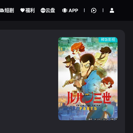
立即登录
短剧
福利
云盘
APP
稀饭影视
{if condition="$obj.vod_points
gt 0"}