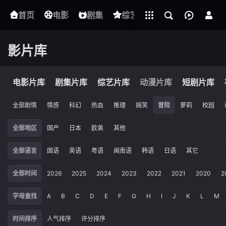
立即登录
首页
电影
下载客户端
剧集
综艺
动漫
短剧
影片库
电影片库
剧集片库
综艺片库
动漫片库
短剧片库
全部剧情
情感
科幻
热血
推理
搞笑
冒险
萝莉
校园
全部地区
国产
日本
欧美
其他
全部语言
国语
英语
粤语
闽南语
韩语
日语
其它
全部时间
2026
2025
2024
2023
2022
2021
2020
2
字母查找
A
B
C
D
E
F
G
H
I
J
K
L
M
时间排序
人气排序
评分排序