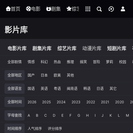
立即登录
首页
电影
下载客户端
剧集
综艺
动漫
短剧
影片库
电影片库
剧集片库
综艺片库
动漫片库
短剧片库
全部剧情
情感
科幻
热血
推理
搞笑
冒险
萝莉
校园
全部地区
国产
日本
欧美
其他
全部语言
国语
英语
粤语
闽南语
韩语
日语
其它
全部时间
2026
2025
2024
2023
2022
2021
2020
2
字母查找
A
B
C
D
E
F
G
H
I
J
K
L
M
时间排序
人气排序
评分排序