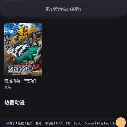
影片库为你选出
1
部影片
索斯机兽：荒野纪
索斯机兽：荒野纪
完结
小野贤章
樱井孝宏
热播动漫
机兽ZOIDS是先古
时代留下来的高科
技遗产，是具有远
古猛兽的外形和复
关于
版权
投屏
直播
排行榜
MAP
RSS
Baidu
Google
Bing
so
Sogou