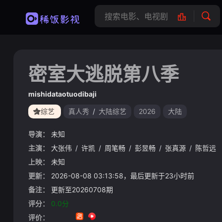
密室大逃脱第八季
mishidataotuodibaji
综艺
真人秀
/
大陆综艺
2026
大陆
导演：
未知
主演：
大张伟
/
许凯
/
周笔畅
/
彭昱畅
/
张真源
/
陈哲远
上映：
未知
更新：
2026-08-08 03:13:58，最后更新于23小时前
备注：
更新至20260708期
评分：
0.0分
评价：