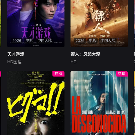
2026
电影
中国大陆
2026
电影
中国大陆
天才游戏
天才游戏
镖人：风起大漠
镖人：风起大漠
HD国语
HD
彭昱畅
丁禹兮
李蔓瑄
吴京
谢霆锋
于适
穷途末路的天才少年刘全龙
大漠之上，镖人、官府、西域
热播
热播
（彭昱畅 饰），被偏执富家公
五大家族等多方势力盘根错
子陈伦（丁禹兮 饰）选中，被
节、暗潮涌动。“天字第二号
迫踏入一场为他量身打造的
逃犯”刀马接下特殊押镖任
“换命游戏”。豪华别墅、名车
务，和同伴一起从西域护镖远
名表、神秘女友全部备齐，在
赴长安。不料，他们的护送对
陈伦的精心打造下，刘全龙瞬
象竟是“天字第一号逃犯”知世
间拥有顶配人生。
郎……天下熙熙皆为利来，各
方势力闻风入局，抢镖厮杀接
连上演……