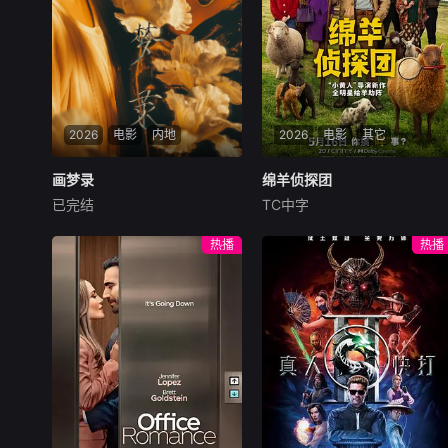
位艺术家的动态数据库，具有
生赛道则在智慧与趣味上更为
极高艺术价值和史料价值。
讲究。男女赛道精彩纷呈，水
上游戏关卡重重，惊险刺激爆
笑升级，更有从热带雨林到冰
河世纪的全新视觉享受，节目
从赛制、形式上标新立异，在
众多竞技类真人秀中，突出节
2026
电影
内地
2026
电影
其它
目概念传达，具有自己独特的
亮点。
画梦录
画梦录
绵羊侦探团
绵羊侦探团
已完结
TC中字
代露娃
唐诗逸
林柏叡
休·杰克曼
尼可拉斯·博朗
尼古拉斯·加利齐纳
民国的上海滩，身怀绝技的孤
热播
热播
女画师许雁真，意外与身陷危
牧羊人乔治（休·杰克曼
局的融汇银行总账姜心羽产生
饰）最爱给羊群读侦探小说，
交集。姜心羽遭人陷害，只得
没想到自己有一天会离奇死
与许雁真结盟，彼时银行欲将
亡。他留下的3000万巨额遗
国宝名画低价卖给外国人，许
产，让每个人貌似都有犯罪动
雁真凭借自身精湛画技仿造名
机。警察毫无头绪之时，羊群
画、偷天换日。几经波折，两
们决定“不务正业”迈出牧场，
人联手在各方势力的夹缝间巧
追查牧羊人“躺平
妙周旋，共历险阻，破解重重
困境。