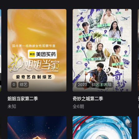
0
综艺
2023
综艺
大陆
姐姐当家第二季
姐姐当家第二季
奇妙之城第二季
奇妙之城第二季
未知
全6期
未知
张杰
成毅
薛凯琪
一档聚焦“中女群体”的女性生
城市深度探寻文旅纪录
活观察类真人秀，节目邀请处
片，继承第一季初心，以优质
于不同年龄、情感、事业和个
内容为核心，将综艺特质与纪
人成长状态下的“中女”，以她
录片相融合，聚焦百味生活探