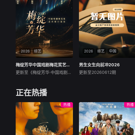
人物”都将带着真实感与鲜活
路向海&amp;quot;为核心立
的生命力站上舞台，他们不设
意，讲述五位少年从亚欧大陆
限不被定义，在喜剧的世界里
腹地的新疆启程，以自驾方式
野蛮生长，成为独一
完成八站新疆公路之旅，最终
奔赴心之向往的海岛。
2026
综艺
2026
综艺
中国
梅绽芳华中国戏剧梅花奖艺术家口述史
梅绽芳华中国戏剧梅花奖艺术家口述史
男生女生向前冲2026
男生女生向前冲2026
更新至《梅绽芳华·中国戏剧梅花奖艺术家
更新至20260612期
未知
未知
节目以梅花奖艺术家口述史为
《男生女生向前冲》是安徽卫
核心，通过访谈的形式，全媒
视一档大型户外竞技类真人秀
正在热播
体形态挖掘、记录、传播梅花
节目，区别于所有同类的节
奖艺术家的艺术生涯、创作感
目，特别设置男女双赛道，目
热播
热播
悟、传承故事，打造集史料留
的是为保证男女选手都能呈现
存、文化传播、艺术普及、文
不同的看点和亮点。赛道将专
旅融合于一体的精品文化IP。
门针对男女不同的运动特点，
节目填补中国戏剧史口述文献
进行不同的关卡设计：男生赛
空白，构建涵盖多个剧种、40
道将更注重力量与速度，而女