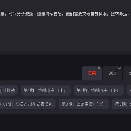
，时间分秒流逝，能量持续告急。他们需要突破自身极限，扭转命运，赢得
11
14
芒果
360
组队挑战
第1期：绝叫山庄Ⅰ（上）
第1期：绝叫山庄Ⅰ（下）
Plus版：全员产出花式表情包
第3期：公馆离情Ⅰ（上）
第3期：