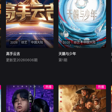
们的生活为“中女”样本，去探
究城市奥妙。以明星探寻和生
讨关于情感婚姻、家庭关系、
活于城市中的文艺爱好者、饕
职场社交等深层次的30 女性
餮美食家和匠心青年等等为切
议题，棚内
入点勾勒城市内在精神
2026
综艺
中国大陆
2026
综艺
中国大陆
高手云吉
高手云吉
天籁与少年
天籁与少年
更新至20260606期
第1期
未知
未知
节目立足于吉林振兴发展的时
《天籁与少年》是河南卫视继
代大局，聚焦各领域的顶尖工
“中国节日奇妙游系列”IP屡屡
匠，将硬核技术转化为震撼的
出圈后，又一着力打造的全新
视觉奇观，不仅呈现技术之
民族文化类青春潮流音乐综
热播
热播
“硬”，更深入挖掘工匠故事
艺。本项目以“铸牢中华民族
“暖”，将平凡岗位上的奋斗升
共同体意识”为魂，根植中华
华为动人的先锋传奇。
优秀传统文化。节目以“向内
聚拢，唱给家国；