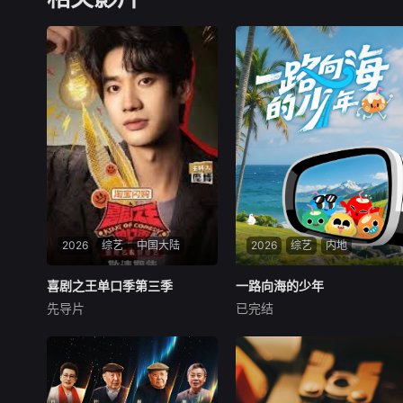
2026
综艺
中国大陆
2026
综艺
内地
喜剧之王单口季第三季
喜剧之王单口季第三季
一路向海的少年
一路向海的少年
先导片
已完结
庞博
TOP登陆少年组合
节目将延续从小人物到喜剧之
《一路向海的少年》是一档聚
王的故事，汇聚来自全国各地
焦新时代青年成长历练的公路
脱口秀俱乐部的优秀单口喜剧
纪实真人秀。节目以&amp;qu
演员和漫才组合。每一位“小
ot;从离海最远的地方出发，一