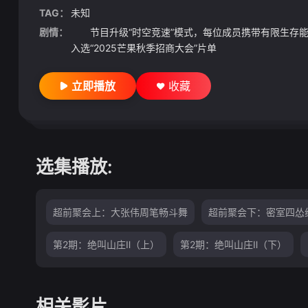
TAG：
未知
剧情：
节目升级“时空竞速”模式，每位成员携带有限生存能量
入选“2025芒果秋季招商大会”片单
立即播放
收藏
选集播放:
超前聚会上：大张伟周笔畅斗舞
超前聚会下：密室四怂
第2期：绝叫山庄Ⅱ（上）
第2期：绝叫山庄Ⅱ（下）
相关影片