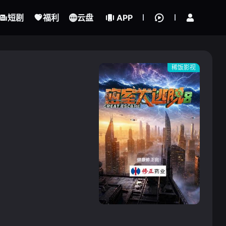
立即登录
短剧
福利
云盘
APP
稀饭影视
{if condition="$obj.vod_points
gt 0"}