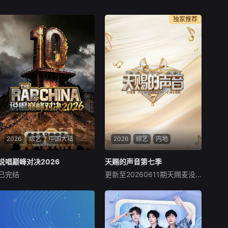
独家推荐
2026
综艺
中国大陆
2026
综艺
内地
说唱巅峰对决2026
说唱巅峰对决2026
天赐的声音第七季
天赐的声音第七季
已完结
更新至20260611期天赐麦没关
严浩翔
谢帝
艾热
陈楚生
管乐
黄霄雲
#2026爱桃综快乐不重样# #
《天赐的声音》是一档大型音
说唱十周年巅峰对决#全新升
乐励志综艺，邀请薛之谦、张
级归来，这次不止比技术，更
靓颖、孙楠等知名歌手，及谭
要玩灵魂共振！最顶的舞台 最
松韵、曾舜晞等影视演员跨界