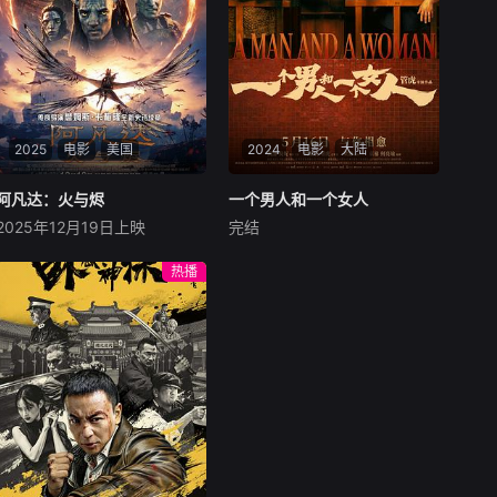
2025
电影
美国
2024
电影
大陆
阿凡达：火与烬
阿凡达：火与烬
一个男人和一个女人
一个男人和一个女人
2025年12月19日上映
完结
萨姆·沃辛顿
佐伊·索尔达娜
黄渤
倪妮
周汉宁
西格妮·韦弗
男人（黄渤饰）和女人
热播
影片聚焦杰克·萨利与奈蒂莉一
（倪妮饰）飞机同时落地，入
家的命运起伏，在前作的情感
住同一家酒店，成为一墙之隔
余波之上，深刻描绘一个家族
的邻居。不够隔音的房间暴露
在战火中如何成长、并共同守
了男人和女人因生活暂停陷入
护血脉相连的情感纽带的历
的困境，健康、家庭、婚姻、
程，从而将故事推向更具张力
经济......成年人的生活里从来
的全新维度。此外，潘多拉的
没有“容易”
全新领域也即将揭晓