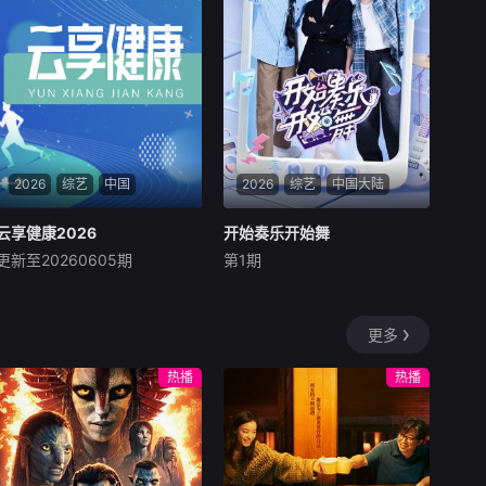
真的故事，让每个 都成为年轻
加盟。节目延续“金曲”赛制，
态度的发生器。十年巅峰，全
兼顾话题与推歌力，助力乐坛
新篇章，等你来见证！
发展。本季创新融入AI元素，
打造AI歌手虚拟形象与AI评
委，实现AI与艺人同台竞技、
评委互议，同时加入多元主题
舞台，力求引发全民共鸣。
2026
综艺
中国
2026
综艺
中国大陆
云享健康2026
云享健康2026
开始奏乐开始舞
开始奏乐开始舞
更新至20260605期
第1期
未知
余佳运
周震南
张星特
《云享健康》是由云南广播电
三位因“歌”结缘的乐坛打工人
视台卫视频道倾力打造，云南
余佳运、周震南、张星特，一
更多
省卫生健康委员会、云南省科
键开启人生“事业模式”，在节
学技术厅指导，中广联合会健
目中建立“奏乐舞音乐公司”，
热播
热播
康中国宣传委员会支持的全媒
联合每期的宝藏飞行嘉宾，一
体健康科普品牌节目。节目秉
起打造不比赛、没压力、单纯
承“每个人是自己健康第一责
因“想要一首爆款”而相聚的周
任人”的理念，以权威、科
末事业局，
学、实用、贴近为宗。