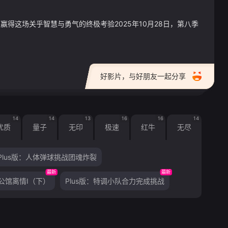
这场关乎智慧与勇气的终极考验2025年10月28日，第八季
好影片，与好朋友一起分享
14
14
13
16
16
14
优质
量子
无印
极速
红牛
无尽
Plus版：人体弹球挑战团魂炸裂
最新
最新
公馆离情Ⅰ（下）
Plus版：特调小队合力完成挑战