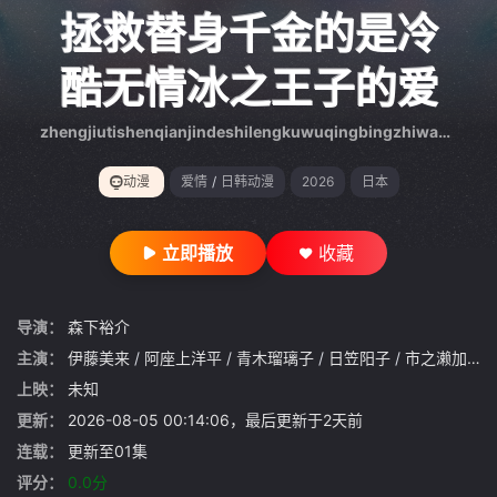
gt 0"}
拯救替身千金的是冷
酷无情冰之王子的爱
zhengjiutishenqianjindeshilengkuwuqingbingzhiwangzideai
动漫
爱情
/
日韩动漫
2026
日本
立即播放
收藏
导演：
森下裕介
主演：
伊藤美来
/
阿座上洋平
/
青木瑠璃子
/
日笠阳子
/
市之濑加那
/
上映：
未知
更新：
2026-08-05 00:14:06，最后更新于2天前
连载：
更新至01集
评分：
0.0分