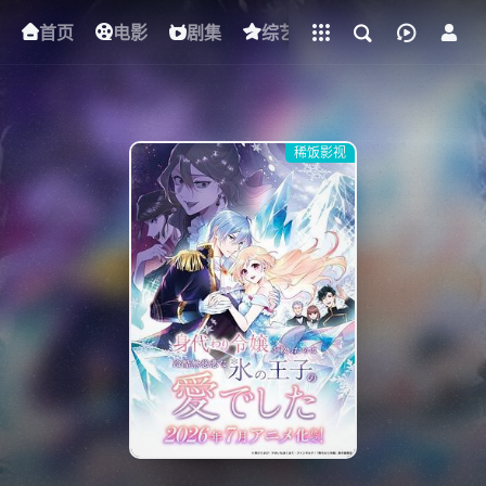
立即登录
首页
电影
下载客户端
剧集
综艺
动漫
短剧
稀饭影视
{if condition="$obj.vod_points