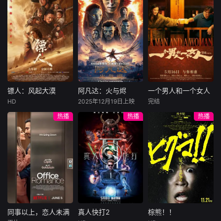
解答孩子脑袋里那
尼古拉斯·加利齐纳
孩子走进奇幻森
民国的上海滩，身
穷途末路的天才少
些“奇怪又可爱”的
林、魔法城堡，又
怀绝技的孤女画师
牧羊人乔治
年刘全龙（彭昱畅
问题。不讲枯燥公
能悄悄教会孩子诚
许雁真，意外与身
（休·杰克曼饰）最
饰），被偏执富家
式，只
实、善良、勇敢与
陷危局的融汇银行
爱给羊群读侦探小
公子陈伦（丁禹兮
包容。柔和音频陪
总账姜心羽产生交
说，没想到自己有
饰）选中，被迫踏
伴孩子放松入睡，
集。姜心羽遭人陷
一天会离奇死亡。
入一场为他量身打
在趣味故事里拓宽
害，只得与许雁真
他留下的3000万
造的“换命游戏”。
眼界，收获美好品
结盟，彼时银行欲
巨额遗产，让每个
豪华别墅、名车名
格。
将国宝名画低价卖
人貌似都有犯罪动
表、神秘女友全部
镖人：风起大漠
阿凡达：火与烬
一个男人和一个女人
镖人：风起大漠
阿凡达：火与烬
一个男人和一个女人
给外国人，许雁真
机。警察毫无头绪
备齐，在陈伦的精
HD
2025年12月19日上映
完结
吴京
谢霆锋
萨姆·沃辛顿
黄渤
倪妮
凭借自身精湛画技
之时，羊群们决定
心打造下，刘全龙
热播
热播
热播
于适
佐伊·索尔达娜
周汉宁
仿造名画、偷天换
“不务正业”迈出牧
瞬间拥有顶配人
西格妮·韦弗
日。几经波折，两
场，追查牧羊人“躺
生。
大漠之上，镖人、
男人（黄渤
人联手在各方势力
平
官府、西域五大家
影片聚焦杰克·萨利
饰）和女人（倪妮
的夹缝间巧妙周
族等多方势力盘根
与奈蒂莉一家的命
饰）飞机同时落
旋，共历险阻，破
错节、暗潮涌动。
运起伏，在前作的
地，入住同一家酒
解重重困境。
“天字第二号逃犯”
情感余波之上，深
店，成为一墙之隔
刀马接下特殊押镖
刻描绘一个家族在
的邻居。不够隔音
任务，和同伴一起
战火中如何成长、
的房间暴露了男人
从西域护镖远赴长
并共同守护血脉相
和女人因生活暂停
安。不料，他们的
连的情感纽带的历
陷入的困境，健
同事以上，恋人未满
真人快打2
棕熊！！
同事以上，恋人未满
真人快打2
棕熊！！