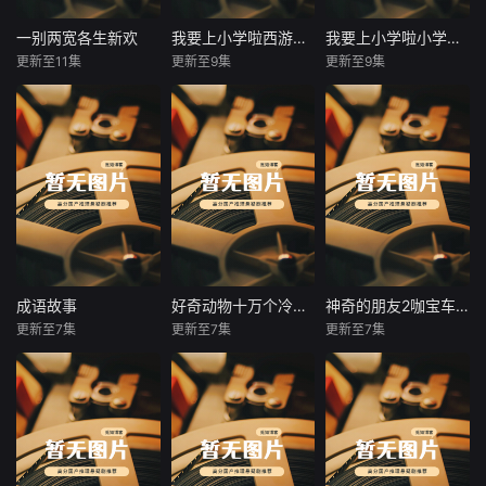
京师。经通州平
清剿凶兽、护佑百
叛、天津博弈，他
姓的惊险之路。从
一别两宽各生新欢
我要上小学啦西游记儿童故事学习应付困难提升文学素养
我要上小学啦小学必背古诗词50首入学古诗储备自信开启小学
一别两宽各生新欢
我要上小学啦西游记儿童故事学习应付困难提升文学素养
我要上小学啦小学必背古诗词50首入学古诗储备自信开启小学
力排众议放弃南
化解村落危机，到
更新至11集
更新至9集
更新至9集
未知
未知
未知
迁，毅然北上山海
挺身而出单挑凶戾
关。面对摇摆不定
巨兽，苏落屡破险
影后妻子从不让任
【该节目为音频】
【该节目为音频】
的关宁军、虎视眈
局。在暗查镇诡司
何男人碰她，连合
专为幼升小孩子打
专为幼升小孩子打
眈的大顺与关外势
内部腐败时，她结
照都要保持一拳距
造，全套趣味音频
造的诗词动画启蒙
力，他以帝王心术
识了身陷囹圄的神
离。我生日那天，
故事适配孩子睡
课。课程精选低年
恩威并施，于风雨
秘青年沈惊蛰。两
她的新戏搭档发了
前、休闲聆听。课
级要求掌握的50首
飘摇中扛起残局，
人结成同盟，决心
条动态——照片
程改编经典《西游
经典古诗，搭配精
开启了逆势复兴大
共同揭开潜伏在城
里，那个新人从背
记》，剔除复杂惊
美趣味动画，将诗
明的权谋征程。
中的巨大阴谋，在
后环着她的腰，配
悚情节，用温柔易
词描绘的画面生动
重重危机中坚守正
文追星八年终于成
懂的语言讲述师徒
展现，告别枯燥背
道，迎向破晓。
了偶像搭档。我评
取经的精彩旅程。
诵。每首诗拆解字
成语故事
好奇动物十万个冷知识音频版
神奇的朋友2咖宝车神音频版
成语故事
好奇动物十万个冷知识音频版
神奇的朋友2咖宝车神音频版
论：“是你老婆吗你
听故事过程中，孩
词释义、朗读节奏
更新至7集
更新至7集
更新至7集
未知
未知
未知
就抱？”妻子打电话
子能认识勇敢正义
与背后小故事，帮
让我删评论，说弟
的孙悟空、踏实善
助孩子理解诗意、
【该节目为音频】
【该节目为音频】
【该节目为音频】
弟追星成功而已，
良的师徒四人，潜
熟读成诵。课堂循
每个成语的背后都
孩子就像一台“问号
田小咖是一名乐观
别想太恶毒。新人
移默化学会坚持、
序渐进，从跟读朗
有一个意义深远的
制造机”：为什么毛
向上、聪明独立的
顺势卖惨：“追梦路
团结与勇敢等美好
读到完整背诵，同
故事，是我们几千
毛虫会变成蝴蝶？
小学生，他有着几
上总有误解，可我
品质。流畅的有声
步积累优美词句，
年以来人民智慧的
不刷牙会怎样？鲸
个要好的同学，平
的光教会我不要沮
讲述锻炼专注力、
提升语感与文字审
结晶，晓琳妈妈精
鲨为什么是最大的
时，小咖喜欢和同