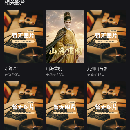
相关影片
昭筑温居
山海重明
九州山海录
昭筑温居
山海重明
九州山海录
更新至3集
更新至33集
更新至16集
未知
未知
未知
昭昭是个无父无母
明末京师危亡之
意外来到异世的苏
的孤儿，她收留数
际，明太祖朱元璋
落，面对深陷危机
人拼凑出属于自己
魂穿崇祯帝，于煤
的开局，绑定了神
的温暖小家
山自缢绝境中苏
秘的系统。为了生
醒。他以铁血手段
存并纠正前身犯下
整肃内奸、抄家筹
的过错，她凭借过
饷提振军心，定下
人的智慧与胆识，
金蝉脱壳之计突围
加入镇诡司，踏上