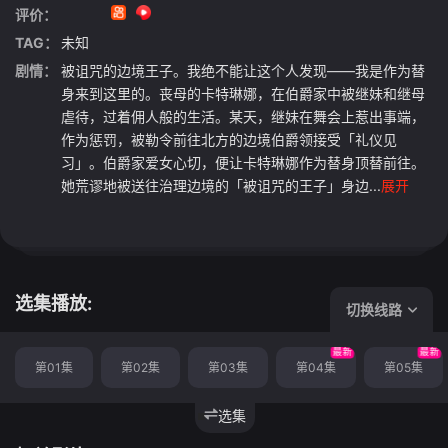
评价：
TAG：
未知
剧情：
被诅咒的边境王子。我绝不能让这个人发现——我是作为替
身来到这里的。丧母的卡特琳娜，在伯爵家中被继妹和继母
虐待，过着佣人般的生活。某天，继妹在舞会上惹出事端，
作为惩罚，被勒令前往北方的边境伯爵领接受「礼仪见
习」。伯爵家爱女心切，便让卡特琳娜作为替身顶替前往。
她荒谬地被送往治理边境的「被诅咒的王子」身边...
展开
选集播放:
切换线路
最新
最新
第01集
第02集
第03集
第04集
第05集
选集