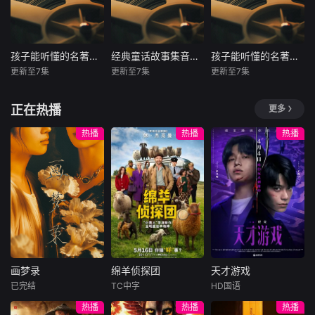
丧。”全网夸他善良
语言理解力与表达
美。提前储备小学
选了适合儿童听的
鱼？天上那些星星
学们在一起学习和
大度。我笑了笑，
语感，积累丰富词
核心诗词内容，减
成语故事，所选取
到底有什么用？
分享生活点滴；小
拨出一个电话。第
汇，为小学语文阅
轻入学后的语文学
的故事语音生动，
《十万个“冷知
咖还有一帮神奇的
二天，他的男主角
读打好基础。不用
习压力，在古韵熏
通俗易懂，能够帮
识”》是一套专为3
机器人朋友——咖
孩子能听懂的名著曲小奇西游记
经典童话故事集音频版
孩子能听懂的名著曲小奇山海经
孩子能听懂的名著曲小奇西游记
经典童话故事集音频版
孩子能听懂的名著曲小奇山海经
就换了人。有些
费心陪伴，随时收
陶中培养文学底
助孩子了解历史。
–12岁孩子打造的
宝车神，每当遇到
更新至7集
更新至7集
更新至7集
光，照不亮不该照
听，既能丰富课余
蕴，积累写作素
未知
未知
未知
还能感受到传统中
趣味科普课程，一
困难需要协助，小
的地方。
生活，又能提升文
材，让孩子带着满
华文化的熏陶，更
次收齐八大主题内
咖就会想起它们，
【该节目为音频】
【该节目为音频】
【该节目为音频】
学素养，让孩子带
满的诗词储备，自
正在热播
更多
能开阔视野，学习
容：从动物伪装、
这群好朋友随时等
曲小奇小小人讲名
欢迎走进充满童趣
曲小奇小小人讲名
着满满收获自信迈
信开启小学生活。
其中美好的品质，
恐龙探秘、火山喷
待召唤，是小咖忠
著系列第三部，带
的童话世界！这套
著系列第二部：探
热播
热播
热播
入小学。
做个真诚、善良、
发，到海洋奇观、
实的好帮手。
你玩转西游记！白
《经典童话故事
秘奇幻山海经！童
勤奋好学、有担
昆虫超能力；从食
话趣味改编经典名
集》音频收录了50
趣解读上古奇书，
当，机智勇敢的
物消化、八大行
著，师徒爆笑取经
篇世界经典故事，
神兽秘境奇妙历
人。
星、植物生长，到
冒险，好听易懂，
语言温柔易懂，适
险，生动好懂，边
宇宙大爆炸；还带
边听故事边学传统
合小朋友睡前聆
听故事边积累国风
你了解身体的小秘
文化。
听。这里有善良勇
神话知识。
密——不睡觉、不
敢的小红帽、纯真
剪指甲会怎样？以
的丑小鸭、机智的
及植物界的“炸弹”
匹诺曹，还有《灰
凤仙花、“地雷”喷
画梦录
绵羊侦探团
天才游戏
姑娘》《小王子》
画梦录
绵羊侦探团
天才游戏
瓜、会吃虫的猪笼
等家喻户晓的名
已完结
TC中字
HD国语
草……每一集都用
代露娃
唐诗逸
休·杰克曼
彭昱畅
丁禹兮
篇。故事充满温暖
热播
热播
热播
轻松有趣的方式，
林柏叡
尼可拉斯·博朗
李蔓瑄
与想象力，既能带