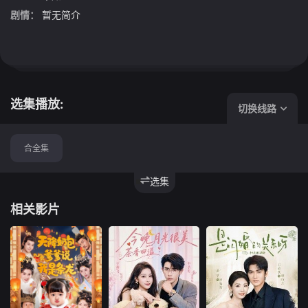
剧情：
暂无简介
选集播放:
切换线路
合全集
选集
相关影片