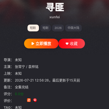
gt 0"}
寻匪
xunfei
短剧
短剧
2026
中国大陆
立即播放
收藏
导演：
未知
主演：
张常宁
/
袁梓铭
上映：
未知
更新：
2026-07-21 12:56:26，最后更新于15天前
备注：
全集完结
评分：
0.0分
评价：
TAG：
未知