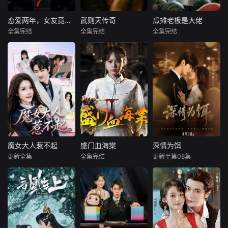
恋爱两年，女友竟查无此人
武则天传奇
瓜摊老板是大佬
恋爱两年，女友竟查无此人
武则天传奇
瓜摊老板是大佬
全集完结
全集完结
全集完结
甘涞
李佳明
刘晓庆
金珈
宁温
王子予
暂无简介
暂无简介
暂无简介
魔女大人惹不起
盛门血海棠
深情为饵
魔女大人惹不起
盛门血海棠
深情为饵
更新全集
全集完结
更新至第06集
姜皓之＆谈芯
潘子剑
白柳嫣
邢昭林
方瑾
常喆宽
暂无内容
暂无简介
陆早早突遭意外，
竟穿越成民国少夫
人苏沐晚，醒来，
却是丈夫枪口相