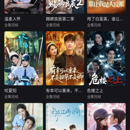
温柔入怀
赐卿良辰第二季
甩了白富美，谁让我是大反派
温柔入怀
赐卿良辰第二季
甩了白富美，谁让我是大反派
全集完结
全集完结
全集完结
张甜诚
张楸梓
李是尧
莉莉崽
姜皓之
予黎
暂无简介
暂无简介
暂无简介
咬夏阳
有幸可以重来，不负韶华不负卿
危楼之上
咬夏阳
有幸可以重来，不负韶华不负卿
危楼之上
全集完结
全集完结
全集完结
王培延
至春禾
南下
刘媛媛Nini
严子贤
岳雨婷
暂无简介
暂无简介
暂无简介