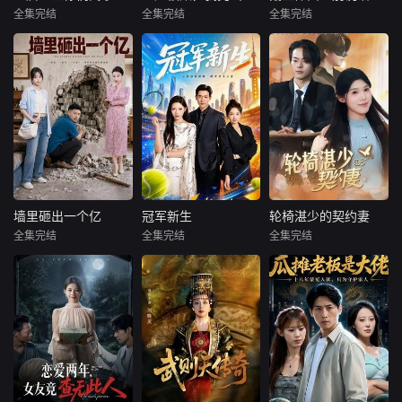
重启人生你们高攀不起
进厂被欺，我亮出真实身份
戴上傩面！别说话！
全集完结
全集完结
全集完结
韩品杰
宋佳恩
吴欣怡
徐蕾
涂鑫艺
黄玉洁
暂无简介
暂无简介
暂无简介
墙里砸出一个亿
冠军新生
轮椅湛少的契约妻
墙里砸出一个亿
冠军新生
轮椅湛少的契约妻
全集完结
全集完结
全集完结
张瑞恩
沈健
龙泽鸣
张琴
赖子彤
邓陈成
暂无简介
暂无简介
暂无简介