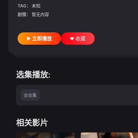
TAG：
未知
剧情：
暂无内容
立即播放
收藏
选集播放:
合全集
相关影片