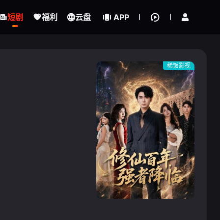
立即登录
短剧
福利
云盘
APP
稀饭影视
{if condition="$obj.vod_points
gt 0"}