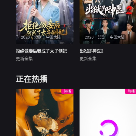
2026
短剧
中国大陆
2026
短剧
中国大陆
拒绝做妾后我成了太子侧妃
拒绝做妾后我成了太子侧妃
出狱即神医2
出狱即神医2
更新全集
更新全集
李俊辰＆马珺珂
陈柄希＆周沁桐
暂无内容
暂无内容
正在热播
热播
热播