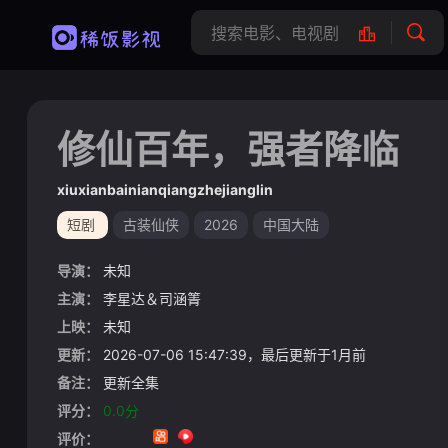
修仙百年，强者降临
xiuxianbainianqiangzhejianglin
短剧
古装仙侠
2026
中国大陆
导演：
未知
主演：
李星达＆司涵箐
上映：
未知
更新：
2026-07-06 15:47:39，最后更新于1月前
备注：
更新全集
评分：
0.0分
评价：