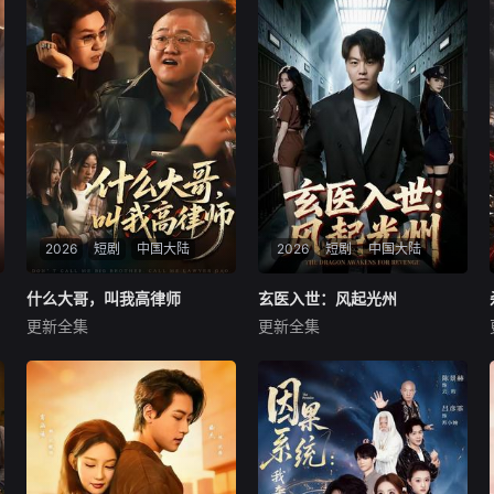
2026
短剧
中国大陆
2026
短剧
中国大陆
什么大哥，叫我高律师
什么大哥，叫我高律师
玄医入世：风起光州
玄医入世：风起光州
更新全集
更新全集
高峰＆胡柯
苏宇＆吕洁
暂无内容
暂无内容