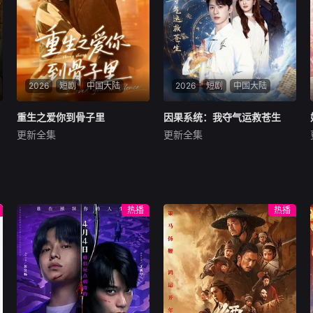
2026
短剧
中国大陆
2026
短剧
中国大陆
重生之爱你到骨子里
重生之爱你到骨子里
因果系统：我夺气运救苍生
因果系统：我夺气运救苍生
更新全集
更新全集
谢杰＆肖涵语
陈景赫＆吕彦霏
暂无内容
暂无内容
热播
热播