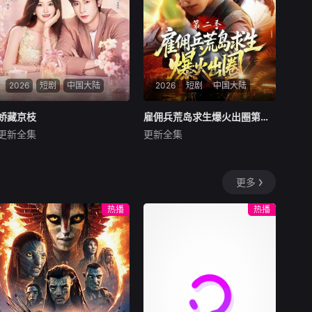
2026
短剧
中国大陆
2026
短剧
中国大陆
娇藏京枝
娇藏京枝
雇佣兵荒岛求生爆火出圈第二季
雇佣兵荒岛求生爆火出圈第二季
更新全集
更新全集
沉思＆林秋奈
孔奇力＆修雨秀＆王锦茵
暂无内容
暂无内容
更多
热播
热播