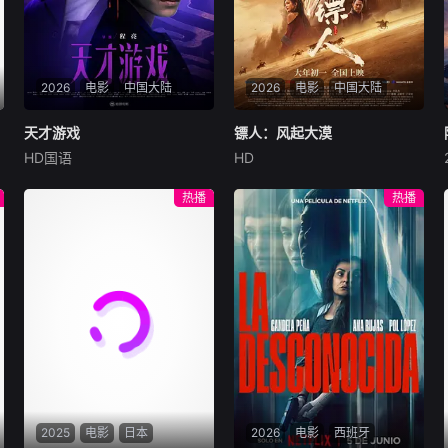
2026
电影
中国大陆
2026
电影
中国大陆
天才游戏
天才游戏
镖人：风起大漠
镖人：风起大漠
HD国语
HD
彭昱畅
丁禹兮
李蔓瑄
吴京
谢霆锋
于适
穷途末路的天才少年刘全龙
大漠之上，镖人、官府、西域
热播
热播
（彭昱畅 饰），被偏执富家公
五大家族等多方势力盘根错
子陈伦（丁禹兮 饰）选中，被
节、暗潮涌动。“天字第二号
迫踏入一场为他量身打造的
逃犯”刀马接下特殊押镖任
“换命游戏”。豪华别墅、名车
务，和同伴一起从西域护镖远
名表、神秘女友全部备齐，在
赴长安。不料，他们的护送对
陈伦的精心打造下，刘全龙瞬
象竟是“天字第一号逃犯”知世
间拥有顶配人生。
郎……天下熙熙皆为利来，各
方势力闻风入局，抢镖厮杀接
连上演……
2025
电影
日本
2026
电影
西班牙