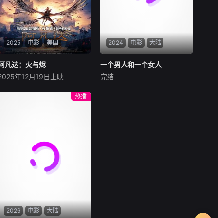
2025
电影
美国
2024
电影
大陆
阿凡达：火与烬
阿凡达：火与烬
一个男人和一个女人
一个男人和一个女人
2025年12月19日上映
完结
萨姆·沃辛顿
佐伊·索尔达娜
黄渤
倪妮
周汉宁
西格妮·韦弗
男人（黄渤饰）和女人
热播
影片聚焦杰克·萨利与奈蒂莉一
（倪妮饰）飞机同时落地，入
家的命运起伏，在前作的情感
住同一家酒店，成为一墙之隔
余波之上，深刻描绘一个家族
的邻居。不够隔音的房间暴露
在战火中如何成长、并共同守
了男人和女人因生活暂停陷入
护血脉相连的情感纽带的历
的困境，健康、家庭、婚姻、
程，从而将故事推向更具张力
经济......成年人的生活里从来
的全新维度。此外，潘多拉的
没有“容易”
全新领域也即将揭晓
2026
电影
大陆