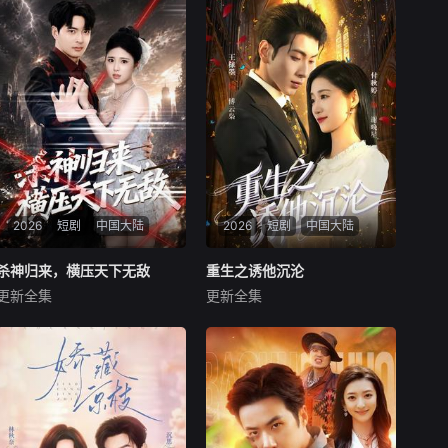
2026
短剧
中国大陆
2026
短剧
中国大陆
杀神归来，横压天下无敌
杀神归来，横压天下无敌
重生之诱他沉沦
重生之诱他沉沦
更新全集
更新全集
何子杰＆侯梦心
王棣墨&付秋婷
暂无内容
暂无内容