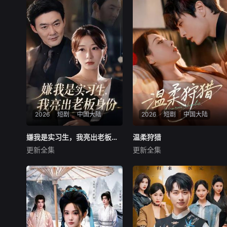
2026
短剧
中国大陆
2026
短剧
中国大陆
嫌我是实习生，我亮出老板身份
嫌我是实习生，我亮出老板身份
温柔狩猎
温柔狩猎
更新全集
更新全集
沈鸿运＆刘亚倩
王楠＆赵婧祎
暂无内容
暂无内容