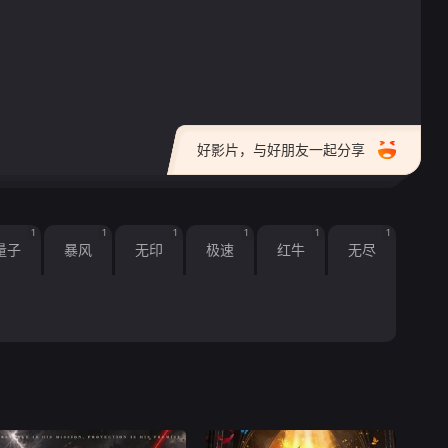
好影片，与好朋友一起分享
1
1
1
1
1
1
量子
暴风
无印
极速
红牛
无尽