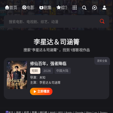
立即登录
首页
电影
下载客户端
剧集
综艺
动漫
短剧
李星达＆司涵箐
搜索"李星达＆司涵箐" ，找到
1
部影视作品
更新全集
修仙百年，强者降临
短剧
2026
中国大陆
导演：
未知
主演：
李星达＆司涵箐
立即播放
关于
版权
投屏
直播
排行榜
MAP
RSS
Baidu
Google
Bing
so
Sogou