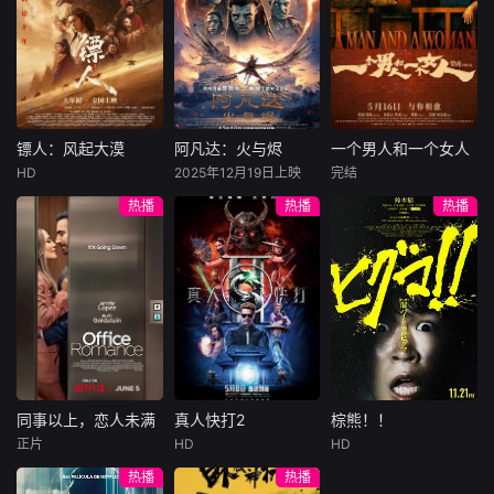
许雁真，意外与身
（休·杰克曼饰）最
饰），被偏执富家
陷危局的融汇银行
爱给羊群读侦探小
公子陈伦（丁禹兮
总账姜心羽产生交
说，没想到自己有
饰）选中，被迫踏
集。姜心羽遭人陷
一天会离奇死亡。
入一场为他量身打
害，只得与许雁真
他留下的3000万
造的“换命游戏”。
结盟，彼时银行欲
巨额遗产，让每个
豪华别墅、名车名
将国宝名画低价卖
人貌似都有犯罪动
表、神秘女友全部
镖人：风起大漠
阿凡达：火与烬
一个男人和一个女人
镖人：风起大漠
阿凡达：火与烬
一个男人和一个女人
给外国人，许雁真
机。警察毫无头绪
备齐，在陈伦的精
HD
2025年12月19日上映
完结
吴京
谢霆锋
萨姆·沃辛顿
黄渤
倪妮
凭借自身精湛画技
之时，羊群们决定
心打造下，刘全龙
热播
热播
热播
于适
佐伊·索尔达娜
周汉宁
仿造名画、偷天换
“不务正业”迈出牧
瞬间拥有顶配人
西格妮·韦弗
日。几经波折，两
场，追查牧羊人“躺
生。
大漠之上，镖人、
男人（黄渤
人联手在各方势力
平
官府、西域五大家
影片聚焦杰克·萨利
饰）和女人（倪妮
的夹缝间巧妙周
族等多方势力盘根
与奈蒂莉一家的命
饰）飞机同时落
旋，共历险阻，破
错节、暗潮涌动。
运起伏，在前作的
地，入住同一家酒
解重重困境。
“天字第二号逃犯”
情感余波之上，深
店，成为一墙之隔
刀马接下特殊押镖
刻描绘一个家族在
的邻居。不够隔音
任务，和同伴一起
战火中如何成长、
的房间暴露了男人
从西域护镖远赴长
并共同守护血脉相
和女人因生活暂停
安。不料，他们的
连的情感纽带的历
陷入的困境，健
同事以上，恋人未满
真人快打2
棕熊！！
同事以上，恋人未满
真人快打2
棕熊！！
护送对象竟是“天字
程，从而将故事推
康、家庭、婚姻、
正片
HD
HD
詹妮弗·洛佩兹
卡尔·厄本
铃木福
第一号逃犯”知世
向更具张力的全新
经济......成年人的生
热播
热播
布雷特·戈德斯坦
阿德莱恩·鲁道夫
郎……天下熙熙皆
维度。此外，潘多
活里从来没有“容
暂无内容