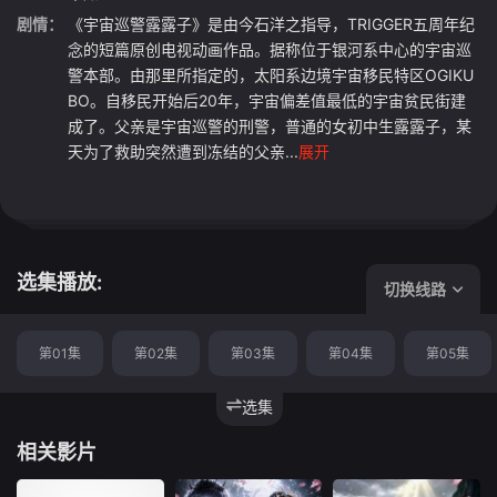
剧情：
《宇宙巡警露露子》是由今石洋之指导，TRIGGER五周年纪
念的短篇原创电视动画作品。据称位于银河系中心的宇宙巡
警本部。由那里所指定的，太阳系边境宇宙移民特区OGIKU
BO。自移民开始后20年，宇宙偏差值最低的宇宙贫民街建
成了。父亲是宇宙巡警的刑警，普通的女初中生露露子，某
天为了救助突然遭到冻结的父亲...
展开
选集播放:
切换线路
第01集
第02集
第03集
第04集
第05集
选集
相关影片