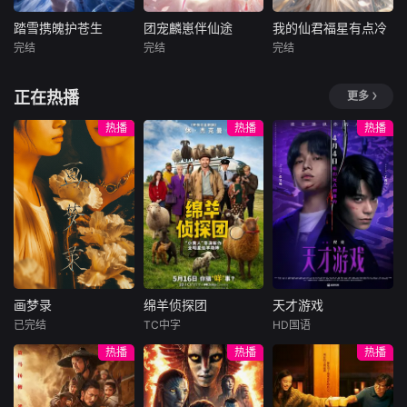
踏雪携魄护苍生
团宠麟崽伴仙途
我的仙君福星有点冷
踏雪携魄护苍生
团宠麟崽伴仙途
我的仙君福星有点冷
完结
完结
完结
未知
未知
未知
暂无剧情介绍
暂无剧情介绍
暂无剧情介绍
正在热播
更多
热播
热播
热播
画梦录
绵羊侦探团
天才游戏
画梦录
绵羊侦探团
天才游戏
已完结
TC中字
HD国语
代露娃
唐诗逸
休·杰克曼
彭昱畅
丁禹兮
热播
热播
热播
林柏叡
尼可拉斯·博朗
李蔓瑄
尼古拉斯·加利齐纳
民国的上海滩，身
穷途末路的天才少
怀绝技的孤女画师
牧羊人乔治
年刘全龙（彭昱畅