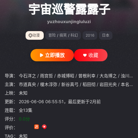
gt 0"}
宇宙巡警露露子
yuzhouxunjingluluzi
动漫
冒险
/
搞笑
/
科幻
2016
日本
立即播放
收藏
导演：
今石洋之
/
雨宫哲
/
赤城博昭
/
曾根利幸
/
大岛博之
/
浊川敦
主演：
市道真央
/
榎木淳弥
/
新谷真弓
/
稻田彻
/
岩田光央
/
本名阳子
上映：
未知
更新：
2026-06-06 06:55:51，最后更新于2月前
连载：
全13集
评分：
0.0分
评价：
TAG：
未知