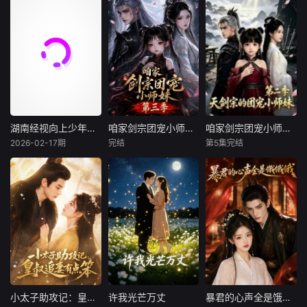
湖南经视向上少年大联欢
咱家剑宗团宠小师妹第三季
咱家剑宗团宠小师妹第二季
湖南经视向上少年大联欢
咱家剑宗团宠小师妹第三季
咱家剑宗团宠小师妹第二季
2026-02-17期
完结
第5集完结
未知
未知
未知
“向上少年”是湖南
暂无剧情介绍
半魔血统的扶颦远
经视品牌青少年I
赴修仙界投奔生
P，主要服务于湖
母，却因表面五灵
南省青少年相关赛
根资质，被顶级宗
事、汇演、研学等
门清云宗拒之门
一系列活动。致力
外。走投无路之
于让全国人民感受
际，她被战力顶尖
到湖湘少年积极向
却一穷二白的天剑
上、乐观开朗、敢
宗收留。宗门人人
于创新、勇于奋斗
是绝世剑修，却只
小太子助攻记：皇叔追妻有点笨
许我光芒万丈
暴君的心声全是饿饿饿
小太子助攻记：皇叔追妻有点笨
许我光芒万丈
暴君的心声全是饿饿饿