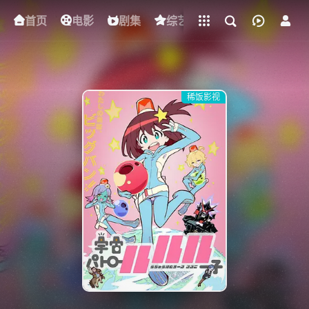
立即登录
首页
电影
下载客户端
剧集
综艺
动漫
短剧
稀饭影视
{if condition="$obj.vod_points