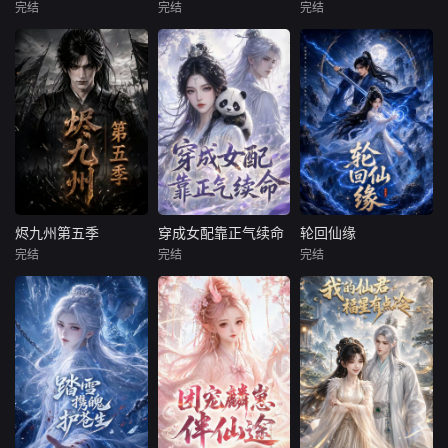
的青春风采。
能栖身山洞、粗茶
完结
完结
完结
未知
未知
未知
淡饭。扶颦身怀罕
见混沌灵根，自
暂无剧情介绍
暂无剧情介绍
暂无剧情介绍
烬九州第五季
穿成女配靠正气续命
轮回仙缘
烬九州第五季
穿成女配靠正气续命
轮回仙缘
完结
完结
完结
未知
未知
未知
暂无剧情介绍
暂无剧情介绍
暂无剧情介绍