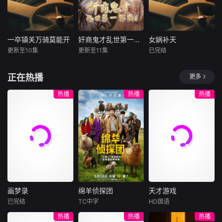
净化邪神，意外解
娘与庶妹宋柔下毒
封远古黑影，最终
痴傻、囚于京郊尼
以自身鲜血重铸骨
姑庵，更被纵火灭
杖将其斩杀。邪神
口，幸得宋玥穿越
一卒镇关万骑莫能开
奸商鬼才乱世第一客栈
女娲补天
一卒镇关万骑莫能开
奸商鬼才乱世第一客栈
女娲补天
残留邪气侵蚀大
重生，凭一身过硬
更新至10集
更新至11集
已完结
未知
未知
未知
地，秦墨遍历枯
本领破窗逃生，救
林、冰谷净化地
下忠心丫鬟春儿。
穿越成逃兵之子赵
两位现代伙伴意外
上古时代，只身在
正在热播
更多
脉，淬炼出赤金神
意外听懂鸟语的
衡，刚睁眼就要被
一同穿越到古代，
空旷的原野中生活
兵。他收服各部统
她，得知庶妹欲顶
军法杖毙，妹妹还
凭借学识与手艺白
的女娲为了缓解孤
热播
热播
热播
一人族，立下人族
替自己身份、侵占
将被押入苦役营抵
手起家。他们巧用
独，用泥巴捏制出
律法，率军南下万
母亲百万两嫁妆，
债。黑石关城墙地
古法制作好物，玩
无数小人，小人们
蛊渊剿灭蛊母，引
当即决意回府复
基遭人蓄意掏空，
转经营思路，一步
随后变作有生命的
出蛰伏渊底的诸神
仇。途中，她巧救
脑满肠肥的监军勾
步把小生意做大，
女人和男人，他们
之主残魂。秦墨贯
景王世子李承渊的
结军需贾怀章，堵
打造出红火的商
结合繁衍出后代，
通四脉地脉之力，
外祖母，与冷面俊
死排水渠、暗中纵
会。事业稳步发展
日子过得幸福快
以凡躯持神兵焚尽
朗、手握大理寺实
火粮仓，勾结北狄
之际，意外引来各
乐，女娲看着后代
神主残魂，彻底破
权的李承渊结缘。
外敌，妄图借战乱
方势力觊觎，接连
满足地进入梦乡。
除神明对人族的桎
宋玥强势回归，当
侵吞军粮。敌骑步
遭遇重重阻碍。二
后来，火神和水神
梏，在蛮荒开创人
场戳破宋柔替嫁骗
画梦录
绵羊侦探团
天才游戏
步逼近，城垣岌岌
人没有就此消沉，
发生争执大打出
画梦录
绵羊侦探团
天才游戏
族皇朝，立下人不
局，手撕未婚夫赵
可危，无人看好卑
决心运用所学重新
手，一时间天地动
已完结
TC中字
HD国语
奉神、自立于世的
侯世子，当众退
代露娃
唐诗逸
休·杰克曼
彭昱畅
丁禹兮
微小卒。赵衡凭借
布局，前路既有全
摇，女娲的后代陷
热播
热播
热播
万世誓约。
婚、斩断婚约。面
林柏叡
尼可拉斯·博朗
李蔓瑄
现代基建眼光识破
新挑战，也藏着无
入水深火热之中，