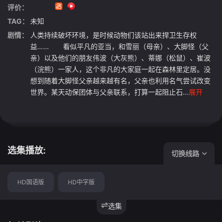
评价：
TAG：
未知
剧情：
人类持续破坏环境，是时候动物们该站出来捍卫生存权
益…… 看似平凡的亚当，和雪丽（母亲）、大脚怪（父
亲）以及他们的朋友伟波（大灰熊）、蒂娜（松鼠）、崔波
（浣熊）一家人，这个非凡的大家庭一起在森林里定居。没
想到随着大脚怪父亲越来越有名，父亲也利用名气尝试改变
世界。某天动保团体与父亲联系，打算一起阻止石...
展开
选集播放:
切换线路
HD国语版
HD中字版
选集