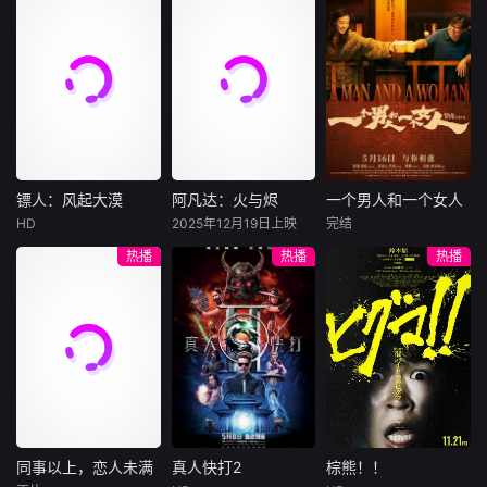
对姨娘庶妹的构
尼古拉斯·加利齐纳
全部阴计，于半个
限可能。
发出连连惨叫。女
民国的上海滩，身
穷途末路的天才少
陷、祖母的偏心包
时辰稳住危墙，当
娲被惨叫声惊醒
怀绝技的孤女画师
牧羊人乔治
年刘全龙（彭昱畅
庇，她步步为营，
众揪出内奸爪牙，
后，立刻从腰际摘
许雁真，意外与身
（休·杰克曼饰）最
饰），被偏执富家
以云记家主令、天
以一身微末戎装直
下一片绿叶抛掷水
陷危局的融汇银行
爱给羊群读侦探小
公子陈伦（丁禹兮
生牡丹
面朝堂蛀虫，一边
中，绿叶变作扁舟
总账姜心羽产生交
说，没想到自己有
饰）选中，被迫踏
护住至亲，一边死
救下溺水的人儿。
集。姜心羽遭人陷
一天会离奇死亡。
入一场为他量身打
守边关，层层撕开
随着火水两神战斗
害，只得与许雁真
他留下的3000万
造的“换命游戏”。
贪腐通敌的惊天黑
的升级，更可怕的
结盟，彼时银行欲
巨额遗产，让每个
豪华别墅、名车名
幕，步步逆袭镇住
事情发生：天被他
将国宝名画低价卖
人貌似都有犯罪动
表、神秘女友全部
镖人：风起大漠
阿凡达：火与烬
一个男人和一个女人
镖人：风起大漠
阿凡达：火与烬
一个男人和一个女人
寒关！
们撞出裂缝，滚滚
给外国人，许雁真
机。警察毫无头绪
备齐，在陈伦的精
HD
2025年12月19日上映
完结
落下的碎石砸伤了
吴京
谢霆锋
萨姆·沃辛顿
黄渤
倪妮
凭借自身精湛画技
之时，羊群们决定
心打造下，刘全龙
热播
热播
热播
许多逃命的人儿。
于适
佐伊·索尔达娜
周汉宁
仿造名画、偷天换
“不务正业”迈出牧
瞬间拥有顶配人
女娲见状，忙托起
西格妮·韦弗
日。几经波折，两
场，追查牧羊人“躺
生。
大漠之上，镖人、
男人（黄渤
五彩巨石填补天上
人联手在各方势力
平
官府、西域五大家
影片聚焦杰克·萨利
饰）和女人（倪妮
的一个个空洞，但
的夹缝间巧妙周
族等多方势力盘根
与奈蒂莉一家的命
饰）飞机同时落
风太猛烈，不待她
旋，共历险阻，破
错节、暗潮涌动。
运起伏，在前作的
地，入住同一家酒
填
解重重困境。
“天字第二号逃犯”
情感余波之上，深
店，成为一墙之隔
刀马接下特殊押镖
刻描绘一个家族在
的邻居。不够隔音
任务，和同伴一起
战火中如何成长、
的房间暴露了男人
从西域护镖远赴长
并共同守护血脉相
和女人因生活暂停
安。不料，他们的
连的情感纽带的历
陷入的困境，健
同事以上，恋人未满
真人快打2
棕熊！！
同事以上，恋人未满
真人快打2
棕熊！！