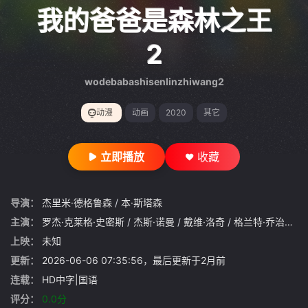
gt 0"}
我的爸爸是森林之王
2
wodebabashisenlinzhiwang2
动漫
动画
2020
其它
立即播放
收藏
导演：
杰里米·德格鲁森
/
本·斯塔森
主演：
罗杰·克莱格·史密斯
/
杰斯·诺曼
/
戴维·洛奇
/
格兰特·乔治
/
夏
上映：
未知
更新：
2026-06-06 07:35:56，最后更新于2月前
连载：
HD中字|国语
评分：
0.0分