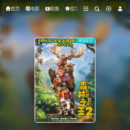
立即登录
首页
电影
下载客户端
剧集
综艺
动漫
短剧
稀饭影视
{if condition="$obj.vod_points