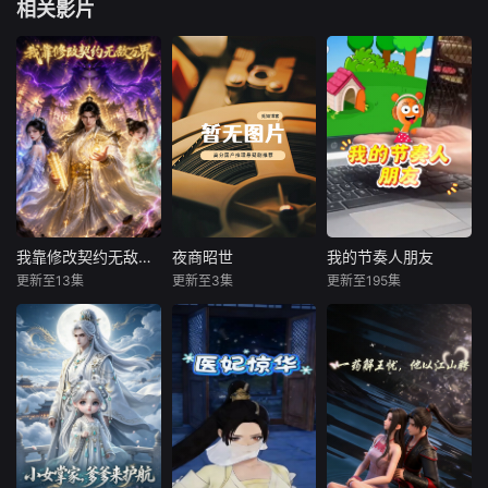
相关影片
我靠修改契约无敌万界
夜商昭世
我的节奏人朋友
我靠修改契约无敌万界
夜商昭世
我的节奏人朋友
更新至13集
更新至3集
更新至195集
未知
未知
未知
镇压魔渊两万年的
昔日侯府嫡女沈照
孤僻的青年画家与
渊玄大帝大限将
夜遭家族构陷，沦
他笔下 “节奏人” 们
至，妻子云佳仪持
落矿奴十年，侥幸
的奇妙故事。习惯
和离契瓜分修为投
脱身执掌盐铁商
在画室的深夜里，
奔魔头。渊玄巧改
路，归来誓要夺回
对着画布勾勒那些
契约，将魔煞道伤
一切。她以财力为
随着鼓点、旋律跃
划为共有，二人自
刃，步步清算薄情
动的身影 —— 他给
食恶果身死，他却
亲族，买下昔日侯
他们取名为奥伦、