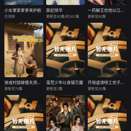
痊愈重回巅峰。上
府，却在追查旧案
温迪、格雷，用不
界借飞升收割修
时遇上大理寺少卿
同的色彩标注他们
小女掌家爹爹来护航
医妃惊华
一药解王忧他以江山聘
小女掌家爹爹来护航
医妃惊华
一药解王忧他以江山聘
士，渊玄篡改接引
裴砚舟。裴砚舟心
的 “节奏属性”：奥
已完结
更新至93集/共301集
更新至92集
未知
未知
未知
契约，戳破下界只
怀当年未能救她的
伦是炽热的
是养料圈养的
愧疚，恪守律法却
执念统治世界的恶
医学界顶级天才顾
独处一格的选妃方
看透朝堂贪腐。二
毒反派温软，穿成
初暖穿越了，还悲
式，让两个命不久
人从互相试探的合
了暴虐狠辣、世人
催的中了只有男人
矣的人强强联手。
作盟友，到共查东
惊惧的活阎王秦九
才能解的毒。为了
他背负国恨家仇，
宫敛财黑幕，携手
州的亲闺女。从前
保住狗命，她半路
忍辱负重。她天生
击碎权贵枷锁。她
的秦九州阴鸷疯
拉了一个重伤的美
鬼手，睚眦必报。
为女子谋生路，他
狂，一心厌世叛
男解毒。就这样，
病君邪医凑成双，
以律法守公道，强
世，可自从女儿日
堂堂战神，让一个
直教天下敌人闻风
强并肩，完成复仇
日喊着一统天下，
来历不明的女人给
丧胆！
之余，一同搭建庇
为他谋划霸业，他
染指了。很好，这
穿成村妞嫁傻夫哭包夫君黏上我
蛮荒少年以身镇万魔
开局虐渣特工世子妃来自现代
穿成村妞嫁傻夫哭包夫君黏上我
蛮荒少年以身镇万魔
开局虐渣特工世子妃来自现代
护底层女子的全新
反倒释怀了过往怨
桩梁子他们结大
更新至75集
更新至3集
更新至20集
商道秩序。
未知
未知
未知
怼。昔日嗜酒偏执
了。
的疯批秦王彻
二十一世纪整容师
现代青年秦墨穿越
现代军医博士、特
穿越成古代村妞，
蛮荒，沦为部落祭
种兵宋玥，在执行
没银子没爹娘也就
神祭品。危急时识
任务时意外身亡，
算了，居然还嫁了
海觉醒太古古籍，
魂穿成大乾将军府
个傻子!
他凭赤盐与骨杖重
被陷害致死的痴傻
创邪神，深入地底
嫡女。原主遭孙姨