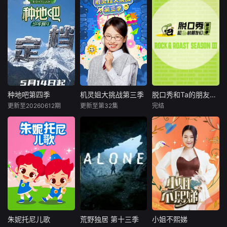
天津卫视情感服务
趣味闯关全新启
城市深度探寻
类节目，情感导师
程，欢乐挑战重磅
文旅纪录片，继承
团为素人情侣解决
来袭！第四季精彩
第一季初心，以优
感情困惑，捍卫纯
再度升级，元气机
质内容为核心，将
真爱情。
灵姐火力全开，解
综艺特质与纪录片
锁各式各样新奇趣
相融合，聚焦百味
味挑战。跌宕趣味
生活探究城市奥
关卡轮番上演，惊
妙。以明星探寻和
险刺激又充满欢声
生活于城市中的文
笑语，脑力比拼、
种地吧第四季
机灵姐大挑战第三季
脱口秀和Ta的朋友们第三季
种地吧第四季
机灵姐大挑战第三季
脱口秀和Ta的朋友们第三季
艺爱好者、饕餮美
趣味闯关、趣味任
更新至20260612期
更新至第32集
完结
内详
未知
未知
食家和匠心青年等
务样样俱全。一路
等为切入点勾勒城
迎难而上勇敢闯
全新地图解锁
《机灵姐大挑战第
脱口秀顶级竞演舞
市内在精神
关，用活力治愈日
中！脚下的土地变
三季》震撼来袭！
台 年度热梗发源地
常，用欢笑点亮童
了，但十个勤天那
这一季，机灵姐脑
2026夏天准时快乐
年。
份“想把地种好”的
洞大开，解锁更多
滚烫初心不变！将
新奇有趣的生活挑
“见天地之广阔，解
战。从令人捧腹的
民生之多艰”的信念
家庭默契大考验，
撒向更远的远方，
到紧张刺激的限时
绘制一幅属于当代
任务大作战，每一
新农人的蓬勃画
集都充满欢笑与惊
朱妮托尼儿歌
荒野独居 第十三季
小姐不熙娣
朱妮托尼儿歌
荒野独居 第十三季
小姐不熙娣