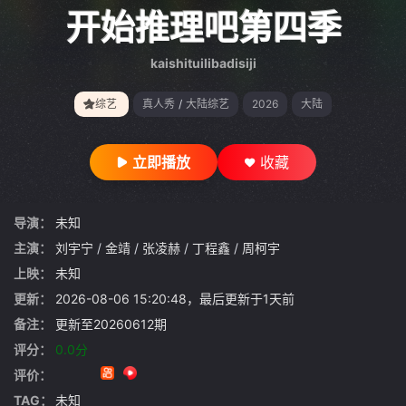
gt 0"}
开始推理吧第四季
kaishituilibadisiji
综艺
真人秀
/
大陆综艺
2026
大陆
立即播放
收藏
导演：
未知
主演：
刘宇宁
/
金靖
/
张凌赫
/
丁程鑫
/
周柯宇
上映：
未知
更新：
2026-08-06 15:20:48，最后更新于1天前
备注：
更新至20260612期
评分：
0.0分
评价：
TAG：
未知