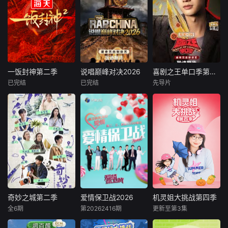
一饭封神第二季
说唱巅峰对决2026
喜剧之王单口季第三季
一饭封神第二季
说唱巅峰对决2026
喜剧之王单口季第三季
已完结
已完结
先导片
未知
严浩翔
谢帝
庞博
艾热
一场残酷赛制和美
节目将延续从小人
食故事并存的厨师
#2026爱桃综快乐
物到喜剧之王的故
封神之战
不重样# #说唱十
事，汇聚来自全国
周年巅峰对决#全
各地脱口秀俱乐部
新升级归来，这次
的优秀单口喜剧演
不止比技术，更要
员和漫才组合。每
玩灵魂共振！最顶
一位“小人物”都将
的舞台 最真的故
带着真实感与鲜活
事，让每个 都成为
的生命力站上舞
年轻态度的发生
台，他们不设限不
奇妙之城第二季
爱情保卫战2026
机灵姐大挑战第四季
奇妙之城第二季
爱情保卫战2026
机灵姐大挑战第四季
器。十年巅峰，全
被定义，在喜剧的
全6期
第20262416期
更新至第3集
张杰
成毅
未知
未知
新篇章，等你来见
世界里野蛮生长，
薛凯琪
证！
成为独一