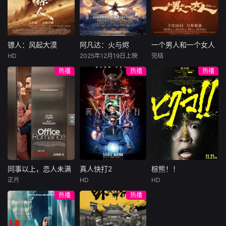
总账姜心羽产生交
说，没想到自己有
饰）选中，被迫踏
集。姜心羽遭人陷
一天会离奇死亡。
入一场为他量身打
害，只得与许雁真
他留下的3000万
造的“换命游戏”。
结盟，彼时银行欲
巨额遗产，让每个
豪华别墅、名车名
将国宝名画低价卖
人貌似都有犯罪动
表、神秘女友全部
镖人：风起大漠
阿凡达：火与烬
一个男人和一个女人
镖人：风起大漠
阿凡达：火与烬
一个男人和一个女人
给外国人，许雁真
机。警察毫无头绪
备齐，在陈伦的精
HD
2025年12月19日上映
完结
吴京
谢霆锋
萨姆·沃辛顿
黄渤
倪妮
凭借自身精湛画技
之时，羊群们决定
心打造下，刘全龙
热播
热播
热播
于适
佐伊·索尔达娜
周汉宁
仿造名画、偷天换
“不务正业”迈出牧
瞬间拥有顶配人
西格妮·韦弗
日。几经波折，两
场，追查牧羊人“躺
生。
大漠之上，镖人、
男人（黄渤
人联手在各方势力
平
官府、西域五大家
影片聚焦杰克·萨利
饰）和女人（倪妮
的夹缝间巧妙周
族等多方势力盘根
与奈蒂莉一家的命
饰）飞机同时落
旋，共历险阻，破
错节、暗潮涌动。
运起伏，在前作的
地，入住同一家酒
解重重困境。
“天字第二号逃犯”
情感余波之上，深
店，成为一墙之隔
刀马接下特殊押镖
刻描绘一个家族在
的邻居。不够隔音
任务，和同伴一起
战火中如何成长、
的房间暴露了男人
从西域护镖远赴长
并共同守护血脉相
和女人因生活暂停
安。不料，他们的
连的情感纽带的历
陷入的困境，健
同事以上，恋人未满
真人快打2
棕熊！！
同事以上，恋人未满
真人快打2
棕熊！！
护送对象竟是“天字
程，从而将故事推
康、家庭、婚姻、
正片
HD
HD
詹妮弗·洛佩兹
卡尔·厄本
铃木福
第一号逃犯”知世
向更具张力的全新
经济......成年人的生
热播
热播
布雷特·戈德斯坦
阿德莱恩·鲁道夫
郎……天下熙熙皆
维度。此外，潘多
活里从来没有“容
暂无内容
贝蒂·吉尔平
杰西卡·麦克娜美
为利来，各方势力
拉的全新领域也即
易”
闻风入局，抢镖厮
将揭晓
洛佩兹饰演的航空
过气好莱坞演