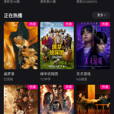
卷！
喜。在这些挑战
更新至46集
更新第01集
更新20260615
未知
未知
徐熙娣
中，机灵姐和家
人、朋友一起面对
有趣的节奏可以让
拍摄地点：本季重
《小姐不熙娣》是
正在热播
更多
困难，开动脑筋想
孩子们开开心心地
返严寒的北极圈，
一檔以女性做為出
办法，在欢声笑语
成长，《朱妮托尼
拍摄地位于加拿大
發點，討論內容聚
热播
热播
热播
中收获成长，学会
儿歌》让孩子们在
西北地区阿克拉维
焦女性職場與生活
理解、包容与协
最新的节奏里面用
克（Aklavik）附近
感受的節目。
作。快来和机灵姐
最轻松的方式认识
的理查森山脉，这
一起开启这场欢乐
世界的美好，听儿
里是灰熊、狼群和
无限的挑战之旅，
歌、唱儿歌、跳跳
驼鹿的栖息地。参
感受成长的奇妙
舞，轻松掌握生活
赛阵容：节目首次
吧！
中的好习惯、颜
采取国际化对决，1
色、形状、大小，
0位顶级生存专家
认识自然中的动
代表7个不同国
画梦录
绵羊侦探团
天才游戏
物、天气以及它们
画梦录
绵羊侦探团
天才游戏
的生活和变化，了
已完结
TC中字
HD国语
代露娃
唐诗逸
休·杰克曼
彭昱畅
丁禹兮
解自己、表达自己
热播
热播
热播
林柏叡
尼可拉斯·博朗
李蔓瑄
的同时促进孩子们
尼古拉斯·加利齐纳
情绪、认知发展，
民国的上海滩，身
穷途末路的天才少
锻炼孩子们肢体协
怀绝技的孤女画师
牧羊人乔治
年刘全龙（彭昱畅
调能力。
许雁真，意外与身
（休·杰克曼饰）最
饰），被偏执富家
陷危局的融汇银行
爱给羊群读侦探小
公子陈伦（丁禹兮