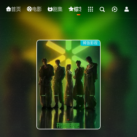
立即登录
首页
电影
下载客户端
剧集
综艺
动漫
短剧
稀饭影视
{if condition="$obj.vod_points