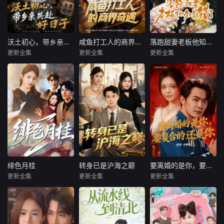
沃土初心，带乡亲共赴好日子
咸鱼打工人的商界奇遇
落跑甜妻老板他知道错了
沃土初心，带乡亲共赴好日子
咸鱼打工人的商界奇遇
落跑甜妻老板他知道错了
更新全集
更新全集
更新全集
宁温＆沈六一
刘瀚阳＆陈昕乔
韩品杰＆贾怡楠
暂无内容
暂无内容
暂无内容
绯色月桂
转身已是沪海之巅
要离婚的是你，要复合的还是你
绯色月桂
转身已是沪海之巅
要离婚的是你，要复合的还是你
更新全集
更新全集
更新全集
宋暖＆王裕博
宋哲伦＆陈丹
郑天龙＆王若妍
暂无内容
暂无内容
暂无内容