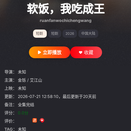
gt 0"}
软饭，我吃成王
ruanfanwochichengwang
短剧
短剧
2026
中国大陆
立即播放
收藏
导演：
未知
主演：
金铄
/
艾江山
上映：
未知
更新：
2026-07-21 12:58:10，最后更新于20天前
备注：
全集完结
评分：
0.0分
评价：
TAG：
未知