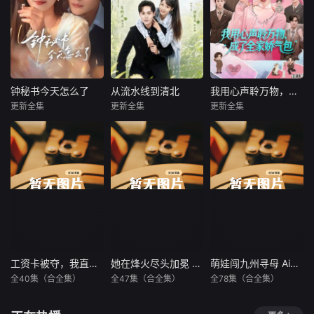
钟秘书今天怎么了
从流水线到清北
我用心声聆万物，成了全家娇气包
钟秘书今天怎么了
从流水线到清北
我用心声聆万物，成了全家娇气包
更新全集
更新全集
更新全集
王道铁＆谭盐盐
刘谐文＆朱致灵
陈梁＆崔晓萱
暂无内容
暂无内容
暂无内容
工资卡被夺，我直接逆袭 Ai漫剧
她在烽火尽头加冕 Ai漫剧
萌娃闯九州寻母 Ai漫剧
工资卡被夺，我直接逆袭 Ai漫剧
她在烽火尽头加冕 Ai漫剧
萌娃闯九州寻母 Ai漫剧
全40集（合全集）
全47集（合全集）
全78集（合全集）
未知
未知
未知
暂无内容
暂无内容
暂无内容