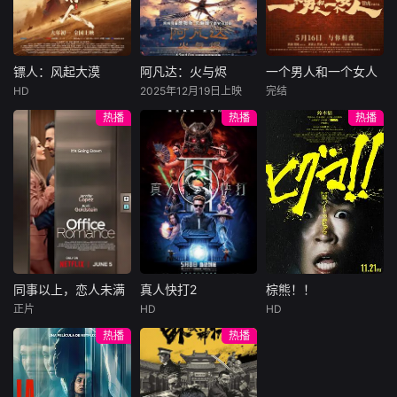
集。姜心羽遭人陷
一天会离奇死亡。
入一场为他量身打
害，只得与许雁真
他留下的3000万
造的“换命游戏”。
结盟，彼时银行欲
巨额遗产，让每个
豪华别墅、名车名
将国宝名画低价卖
人貌似都有犯罪动
表、神秘女友全部
镖人：风起大漠
阿凡达：火与烬
一个男人和一个女人
镖人：风起大漠
阿凡达：火与烬
一个男人和一个女人
给外国人，许雁真
机。警察毫无头绪
备齐，在陈伦的精
HD
2025年12月19日上映
完结
吴京
谢霆锋
萨姆·沃辛顿
黄渤
倪妮
凭借自身精湛画技
之时，羊群们决定
心打造下，刘全龙
热播
热播
热播
于适
佐伊·索尔达娜
周汉宁
仿造名画、偷天换
“不务正业”迈出牧
瞬间拥有顶配人
西格妮·韦弗
日。几经波折，两
场，追查牧羊人“躺
生。
大漠之上，镖人、
男人（黄渤
人联手在各方势力
平
官府、西域五大家
影片聚焦杰克·萨利
饰）和女人（倪妮
的夹缝间巧妙周
族等多方势力盘根
与奈蒂莉一家的命
饰）飞机同时落
旋，共历险阻，破
错节、暗潮涌动。
运起伏，在前作的
地，入住同一家酒
解重重困境。
“天字第二号逃犯”
情感余波之上，深
店，成为一墙之隔
刀马接下特殊押镖
刻描绘一个家族在
的邻居。不够隔音
任务，和同伴一起
战火中如何成长、
的房间暴露了男人
从西域护镖远赴长
并共同守护血脉相
和女人因生活暂停
安。不料，他们的
连的情感纽带的历
陷入的困境，健
同事以上，恋人未满
真人快打2
棕熊！！
同事以上，恋人未满
真人快打2
棕熊！！
护送对象竟是“天字
程，从而将故事推
康、家庭、婚姻、
正片
HD
HD
詹妮弗·洛佩兹
卡尔·厄本
铃木福
第一号逃犯”知世
向更具张力的全新
经济......成年人的生
热播
热播
布雷特·戈德斯坦
阿德莱恩·鲁道夫
郎……天下熙熙皆
维度。此外，潘多
活里从来没有“容
暂无内容
贝蒂·吉尔平
杰西卡·麦克娜美
为利来，各方势力
拉的全新领域也即
易”
闻风入局，抢镖厮
将揭晓
洛佩兹饰演的航空
过气好莱坞演
杀接连上演……