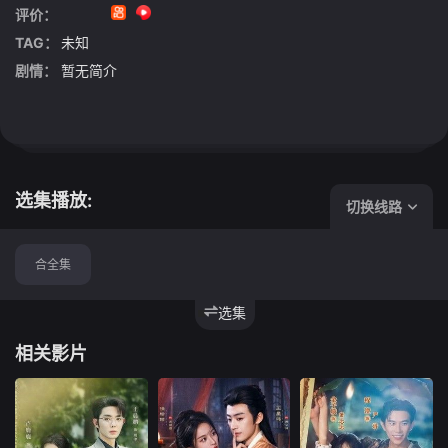
评价：
TAG：
未知
剧情：
暂无简介
选集播放:
切换线路
合全集
选集
相关影片