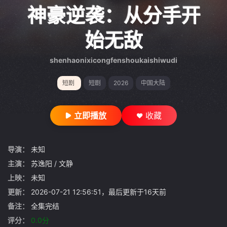
gt 0"}
神豪逆袭：从分手开
始无敌
shenhaonixicongfenshoukaishiwudi
短剧
短剧
2026
中国大陆
立即播放
收藏
导演：
未知
主演：
苏逸阳
/
文静
上映：
未知
更新：
2026-07-21 12:56:51，最后更新于16天前
备注：
全集完结
评分：
0.0分