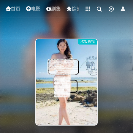
立即登录
首页
电影
下载客户端
剧集
综艺
动漫
短剧
稀饭影视
{if condition="$obj.vod_points