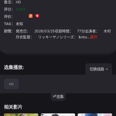
备注：
HD
评分：
0.0分
评价：
TAG：
未知
剧情：
発売日： 2026/03/25収録時間： 77分出演者： 木村
玲衣監督： リッキーヤノシリーズ： &nbs...
展开
选集播放:
切换线路
HD
选集
相关影片