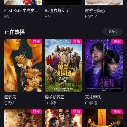
First Ride 中島由依子 [SBVD-0569]
BJ脱衣舞女团
摩挲与倾心
First Ride 中島由依子 [SBVD-0569]
BJ脱衣舞女团
摩挲与倾心
HD
HD
HD中字
未知
未知
Christy
Imperial
発売日： 2025/1
暂无内容
正在热播
更多
Chloe
0/31製作年： --
--収録時間： 1
Can'tgetenou
热播
热播
热播
ghoffemaletofema
leactionin"Kiss/Ki
ss"?Here'safollow
uphostedbytwooft
hehottest
画梦录
绵羊侦探团
天才游戏
画梦录
绵羊侦探团
天才游戏
已完结
TC中字
HD国语
代露娃
唐诗逸
休·杰克曼
彭昱畅
丁禹兮
热播
热播
热播
林柏叡
尼可拉斯·博朗
李蔓瑄
尼古拉斯·加利齐纳
民国的上海滩，身
穷途末路的天才少
怀绝技的孤女画师
牧羊人乔治
年刘全龙（彭昱畅