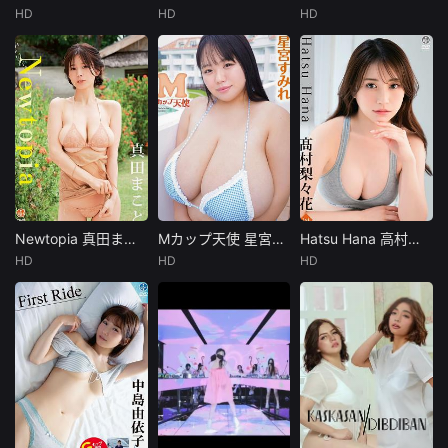
HD
HD
HD
未知
未知
未知
発売日： 2026/0
発売日： 2025/1
発売日： 2025/0
1/23製作年： --
2/19製作年： ---
9/26製作年： --
--収録時間： 1
-収録時間： -
--収録時間： 1
Newtopia 真田まこと [SBVD-0565]
Mカップ天使 星宮すみれ [TSDS-43046]
Hatsu Hana 高村梨々花 [SBVD-0568]
Newtopia 真田まこと [SBVD-0565]
Mカップ天使 星宮すみれ [TSDS-43046]
Hatsu Hana 高村梨々花 [SBVD-0568]
HD
HD
HD
未知
未知
未知
発売日： 2025/0
発売日： 2025/1
発売日： 2025/0
8/29製作年： --
2/19製作年： ---
9/26製作年： --
--収録時間： 1
-収録時間： -
--収録時間： 1