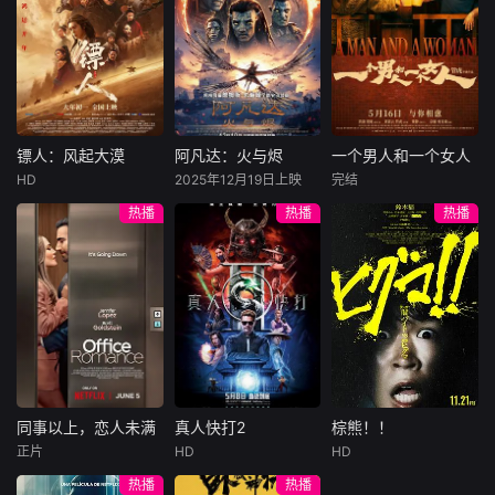
许雁真，意外与身
（休·杰克曼饰）最
饰），被偏执富家
陷危局的融汇银行
爱给羊群读侦探小
公子陈伦（丁禹兮
总账姜心羽产生交
说，没想到自己有
饰）选中，被迫踏
集。姜心羽遭人陷
一天会离奇死亡。
入一场为他量身打
害，只得与许雁真
他留下的3000万
造的“换命游戏”。
结盟，彼时银行欲
巨额遗产，让每个
豪华别墅、名车名
将国宝名画低价卖
人貌似都有犯罪动
表、神秘女友全部
镖人：风起大漠
阿凡达：火与烬
一个男人和一个女人
镖人：风起大漠
阿凡达：火与烬
一个男人和一个女人
给外国人，许雁真
机。警察毫无头绪
备齐，在陈伦的精
HD
2025年12月19日上映
完结
吴京
谢霆锋
萨姆·沃辛顿
黄渤
倪妮
凭借自身精湛画技
之时，羊群们决定
心打造下，刘全龙
热播
热播
热播
于适
佐伊·索尔达娜
周汉宁
仿造名画、偷天换
“不务正业”迈出牧
瞬间拥有顶配人
西格妮·韦弗
日。几经波折，两
场，追查牧羊人“躺
生。
大漠之上，镖人、
男人（黄渤
人联手在各方势力
平
官府、西域五大家
影片聚焦杰克·萨利
饰）和女人（倪妮
的夹缝间巧妙周
族等多方势力盘根
与奈蒂莉一家的命
饰）飞机同时落
旋，共历险阻，破
错节、暗潮涌动。
运起伏，在前作的
地，入住同一家酒
解重重困境。
“天字第二号逃犯”
情感余波之上，深
店，成为一墙之隔
刀马接下特殊押镖
刻描绘一个家族在
的邻居。不够隔音
任务，和同伴一起
战火中如何成长、
的房间暴露了男人
从西域护镖远赴长
并共同守护血脉相
和女人因生活暂停
安。不料，他们的
连的情感纽带的历
陷入的困境，健
同事以上，恋人未满
真人快打2
棕熊！！
同事以上，恋人未满
真人快打2
棕熊！！
护送对象竟是“天字
程，从而将故事推
康、家庭、婚姻、
正片
HD
HD
詹妮弗·洛佩兹
卡尔·厄本
铃木福
第一号逃犯”知世
向更具张力的全新
经济......成年人的生
热播
热播
布雷特·戈德斯坦
阿德莱恩·鲁道夫
郎……天下熙熙皆
维度。此外，潘多
活里从来没有“容