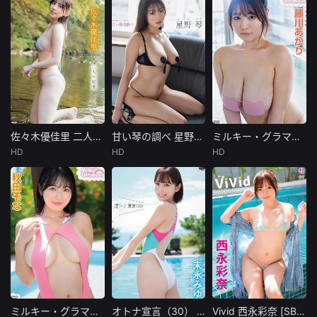
佐々木優佳里 二人の秘密 [TSDS-43049]
甘い琴の調べ 星野琴 [TSDS-43050]
ミルキー・グラマー 藤川あかり [TSDS-43047]
佐々木優佳里 二人の秘密 [TSDS-43049]
甘い琴の調べ 星野琴 [TSDS-43050]
ミルキー・グラマー 藤川あかり [TSDS-43047]
HD
HD
HD
未知
未知
未知
発売日： 2026/0
発売日： 2026/0
発売日： 2025/1
1/23製作年： --
1/23製作年： --
2/19製作年： ---
--収録時間： 1
--収録時間： 1
-収録時間： -
ミルキー・グラマー 秋田そな [TSDS-43051]
オトナ宣言（30） 末永みゆ [TSDS-43044]
Vivid 西永彩奈 [SBVD-0567]
ミルキー・グラマー 秋田そな [TSDS-43051]
オトナ宣言（30） 末永みゆ [TSDS-43044]
Vivid 西永彩奈 [SBVD-0567]