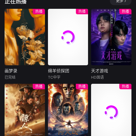
正在热播
更多
热播
热播
热播
画梦录
绵羊侦探团
天才游戏
画梦录
绵羊侦探团
天才游戏
已完结
TC中字
HD国语
代露娃
唐诗逸
休·杰克曼
彭昱畅
丁禹兮
热播
热播
热播
林柏叡
尼可拉斯·博朗
李蔓瑄
尼古拉斯·加利齐纳
民国的上海滩，身
穷途末路的天才少
怀绝技的孤女画师
牧羊人乔治
年刘全龙（彭昱畅
许雁真，意外与身
（休·杰克曼饰）最
饰），被偏执富家
陷危局的融汇银行
爱给羊群读侦探小
公子陈伦（丁禹兮
总账姜心羽产生交
说，没想到自己有
饰）选中，被迫踏
集。姜心羽遭人陷
一天会离奇死亡。
入一场为他量身打
害，只得与许雁真
他留下的3000万
造的“换命游戏”。