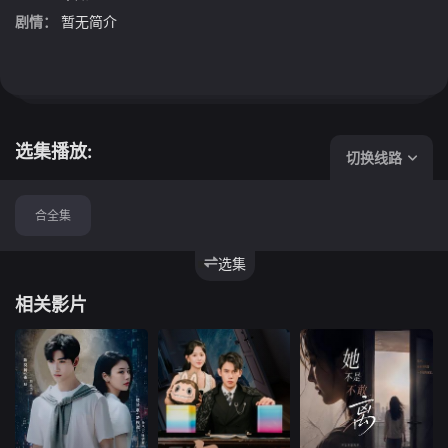
剧情：
暂无简介
选集播放:
切换线路
合全集
选集
相关影片