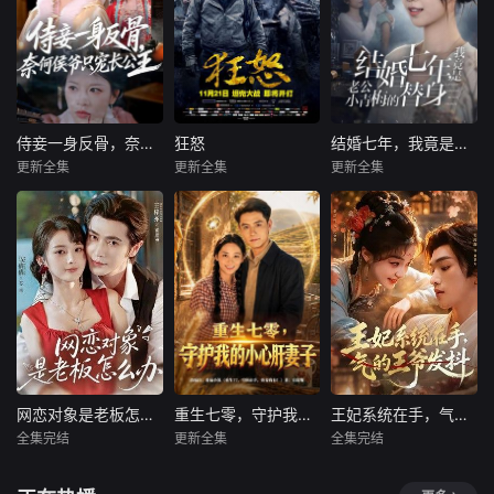
侍妾一身反骨，奈何侯爷只宠长公主
狂怒
结婚七年，我竟是老公小青梅的替身
侍妾一身反骨，奈何侯爷只宠长公主
狂怒
结婚七年，我竟是老公小青梅的替身
更新全集
更新全集
更新全集
宾淑贤＆刘泳辰
布拉德·皮特
周子若＆振宇
希亚·拉博夫
暂无内容
暂无内容
罗根·勒曼
1945年4月，德国
纳粹已成强弩之
末，第二次世界大
战即将落下帷幕，
战火正转向德国本
土。绰号“战争老
爹”的坦克小队队长
唐·柯利尔（布拉德·
网恋对象是老板怎么办
重生七零，守护我的小心肝妻子
王妃系统在手，气的王爷发抖
网恋对象是老板怎么办
重生七零，守护我的小心肝妻子
王妃系统在手，气的王爷发抖
皮特 Brad Pitt 饰）
全集完结
更新全集
全集完结
王梓亦
马倩倩
翟兆星＆宋宇欣
姜竣瀚
董玥妤
刚刚与战友经历了
一场殊死之战，疲
暂无简介
暂无内容
暂无简介