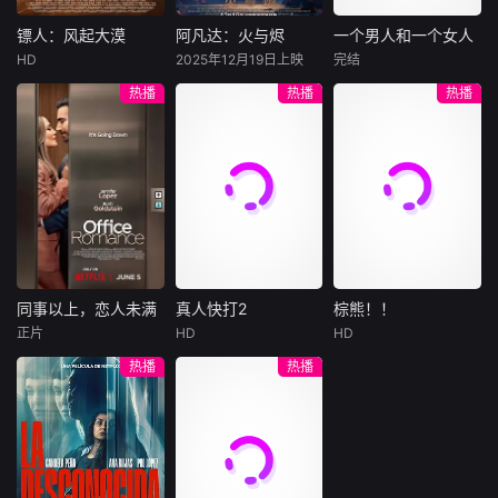
结盟，彼时银行欲
巨额遗产，让每个
豪华别墅、名车名
将国宝名画低价卖
人貌似都有犯罪动
表、神秘女友全部
镖人：风起大漠
阿凡达：火与烬
一个男人和一个女人
镖人：风起大漠
阿凡达：火与烬
一个男人和一个女人
给外国人，许雁真
机。警察毫无头绪
备齐，在陈伦的精
HD
2025年12月19日上映
完结
吴京
谢霆锋
萨姆·沃辛顿
黄渤
倪妮
凭借自身精湛画技
之时，羊群们决定
心打造下，刘全龙
热播
热播
热播
于适
佐伊·索尔达娜
周汉宁
仿造名画、偷天换
“不务正业”迈出牧
瞬间拥有顶配人
西格妮·韦弗
日。几经波折，两
场，追查牧羊人“躺
生。
大漠之上，镖人、
男人（黄渤
人联手在各方势力
平
官府、西域五大家
影片聚焦杰克·萨利
饰）和女人（倪妮
的夹缝间巧妙周
族等多方势力盘根
与奈蒂莉一家的命
饰）飞机同时落
旋，共历险阻，破
错节、暗潮涌动。
运起伏，在前作的
地，入住同一家酒
解重重困境。
“天字第二号逃犯”
情感余波之上，深
店，成为一墙之隔
刀马接下特殊押镖
刻描绘一个家族在
的邻居。不够隔音
任务，和同伴一起
战火中如何成长、
的房间暴露了男人
从西域护镖远赴长
并共同守护血脉相
和女人因生活暂停
安。不料，他们的
连的情感纽带的历
陷入的困境，健
同事以上，恋人未满
真人快打2
棕熊！！
同事以上，恋人未满
真人快打2
棕熊！！
护送对象竟是“天字
程，从而将故事推
康、家庭、婚姻、
正片
HD
HD
詹妮弗·洛佩兹
卡尔·厄本
铃木福
第一号逃犯”知世
向更具张力的全新
经济......成年人的生
热播
热播
布雷特·戈德斯坦
阿德莱恩·鲁道夫
郎……天下熙熙皆
维度。此外，潘多
活里从来没有“容
暂无内容
贝蒂·吉尔平
杰西卡·麦克娜美
为利来，各方势力
拉的全新领域也即
易”
闻风入局，抢镖厮
将揭晓
洛佩兹饰演的航空
过气好莱坞演
杀接连上演……
公司 和戈德斯坦饰
员强尼·凯奇（卡尔·
演的律师因职业合
厄本饰）被意外选
作的契机发展出了
中，加入一场决定