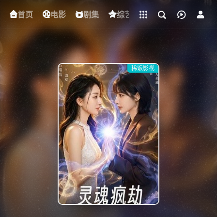
立即登录
首页
电影
下载客户端
剧集
综艺
动漫
短剧
稀饭影视
{if condition="$obj.vod_points