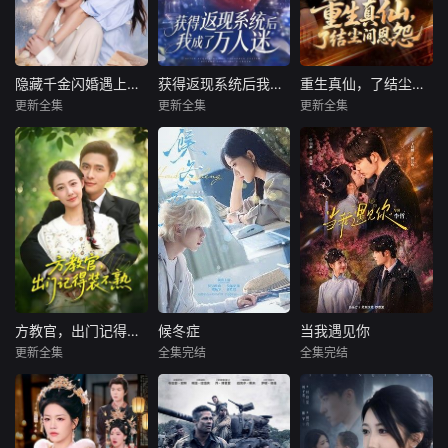
隐藏千金闪婚遇上裴先生
获得返现系统后我成了万人迷
重生真仙，了结尘间恩怨
隐藏千金闪婚遇上裴先生
获得返现系统后我成了万人迷
重生真仙，了结尘间恩怨
更新全集
更新全集
更新全集
王雅清＆朱城玮
孙蔚琳＆魏胜奇
汪克强＆田诗园
暂无内容
暂无内容
暂无内容
方教官，出门记得装不熟
候冬症
当我遇见你
方教官，出门记得装不熟
候冬症
当我遇见你
更新全集
全集完结
全集完结
管怡欣＆鲍李宁＆江路祺
吴添豪
侯呈玥
王晨鹏
田甜一
暂无内容
暂无简介
暂无简介