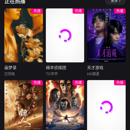
正在热播
更多
惫
热播
热播
热播
画梦录
绵羊侦探团
天才游戏
画梦录
绵羊侦探团
天才游戏
已完结
TC中字
HD国语
代露娃
唐诗逸
休·杰克曼
彭昱畅
丁禹兮
热播
热播
热播
林柏叡
尼可拉斯·博朗
李蔓瑄
尼古拉斯·加利齐纳
民国的上海滩，身
穷途末路的天才少
怀绝技的孤女画师
牧羊人乔治
年刘全龙（彭昱畅
许雁真，意外与身
（休·杰克曼饰）最
饰），被偏执富家
陷危局的融汇银行
爱给羊群读侦探小
公子陈伦（丁禹兮
总账姜心羽产生交
说，没想到自己有
饰）选中，被迫踏
集。姜心羽遭人陷
一天会离奇死亡。
入一场为他量身打
害，只得与许雁真
他留下的3000万
造的“换命游戏”。