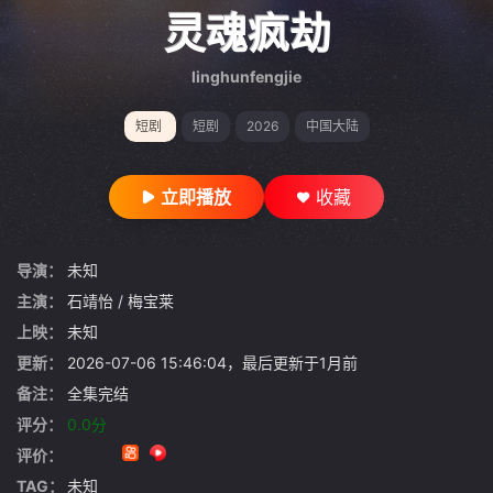
gt 0"}
灵魂疯劫
linghunfengjie
短剧
短剧
2026
中国大陆
立即播放
收藏
导演：
未知
主演：
石靖怡
/
梅宝莱
上映：
未知
更新：
2026-07-06 15:46:04，最后更新于1月前
备注：
全集完结
评分：
0.0分
评价：
TAG：
未知