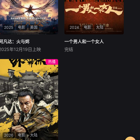
2025
电影
美国
2024
电影
大陆
阿凡达：火与烬
阿凡达：火与烬
一个男人和一个女人
一个男人和一个女人
2025年12月19日上映
完结
萨姆·沃辛顿
佐伊·索尔达娜
黄渤
倪妮
周汉宁
西格妮·韦弗
男人（黄渤饰）和女人
热播
影片聚焦杰克·萨利与奈蒂莉一
（倪妮饰）飞机同时落地，入
家的命运起伏，在前作的情感
住同一家酒店，成为一墙之隔
余波之上，深刻描绘一个家族
的邻居。不够隔音的房间暴露
在战火中如何成长、并共同守
了男人和女人因生活暂停陷入
护血脉相连的情感纽带的历
的困境，健康、家庭、婚姻、
程，从而将故事推向更具张力
经济......成年人的生活里从来
的全新维度。此外，潘多拉的
没有“容易”
全新领域也即将揭晓
2026
电影
大陆