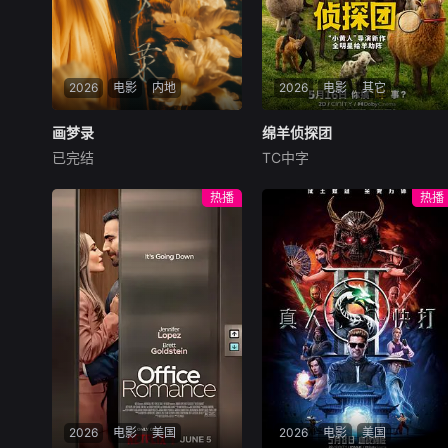
2026
电影
内地
2026
电影
其它
画梦录
画梦录
绵羊侦探团
绵羊侦探团
已完结
TC中字
代露娃
唐诗逸
林柏叡
休·杰克曼
尼可拉斯·博朗
尼古拉斯·加利齐纳
民国的上海滩，身怀绝技的孤
热播
热播
女画师许雁真，意外与身陷危
牧羊人乔治（休·杰克曼
局的融汇银行总账姜心羽产生
饰）最爱给羊群读侦探小说，
交集。姜心羽遭人陷害，只得
没想到自己有一天会离奇死
与许雁真结盟，彼时银行欲将
亡。他留下的3000万巨额遗
国宝名画低价卖给外国人，许
产，让每个人貌似都有犯罪动
雁真凭借自身精湛画技仿造名
机。警察毫无头绪之时，羊群
画、偷天换日。几经波折，两
们决定“不务正业”迈出牧场，
人联手在各方势力的夹缝间巧
追查牧羊人“躺平
妙周旋，共历险阻，破解重重
困境。
2026
电影
美国
2026
电影
美国