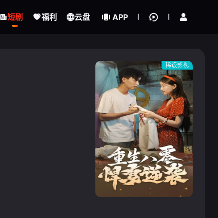
立即登录
短剧
福利
云盘
APP
稀饭影视
{if condition="$obj.vod_points
gt 0"}