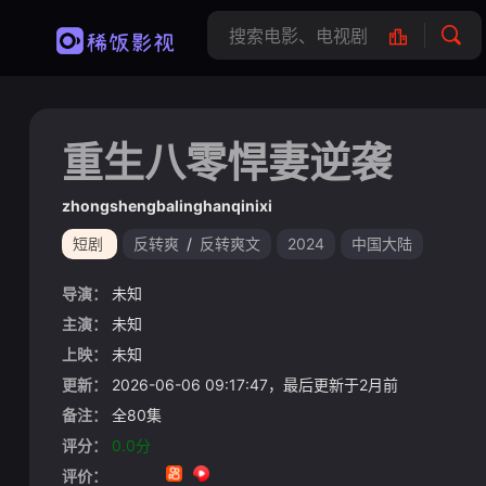
重生八零悍妻逆袭
zhongshengbalinghanqinixi
短剧
反转爽
/
反转爽文
2024
中国大陆
导演：
未知
主演：
未知
上映：
未知
更新：
2026-06-06 09:17:47，最后更新于2月前
备注：
全80集
评分：
0.0分
评价：