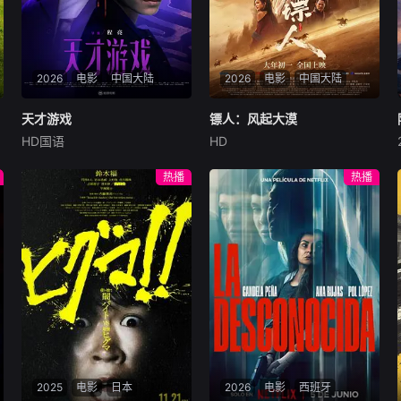
2026
电影
中国大陆
2026
电影
中国大陆
天才游戏
天才游戏
镖人：风起大漠
镖人：风起大漠
HD国语
HD
彭昱畅
丁禹兮
李蔓瑄
吴京
谢霆锋
于适
穷途末路的天才少年刘全龙
大漠之上，镖人、官府、西域
热播
热播
（彭昱畅 饰），被偏执富家公
五大家族等多方势力盘根错
子陈伦（丁禹兮 饰）选中，被
节、暗潮涌动。“天字第二号
迫踏入一场为他量身打造的
逃犯”刀马接下特殊押镖任
“换命游戏”。豪华别墅、名车
务，和同伴一起从西域护镖远
名表、神秘女友全部备齐，在
赴长安。不料，他们的护送对
陈伦的精心打造下，刘全龙瞬
象竟是“天字第一号逃犯”知世
间拥有顶配人生。
郎……天下熙熙皆为利来，各
方势力闻风入局，抢镖厮杀接
连上演……
2025
电影
日本
2026
电影
西班牙