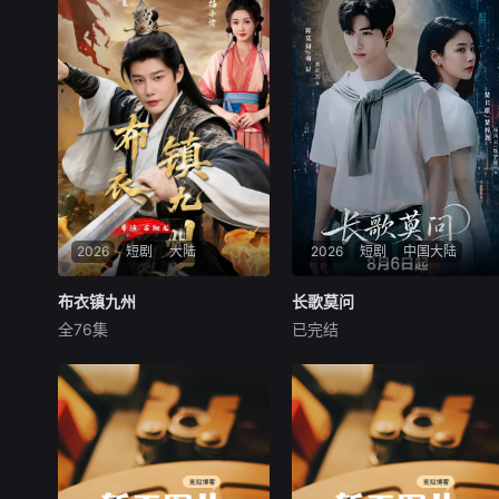
2026
短剧
大陆
2026
短剧
中国大陆
布衣镇九州
布衣镇九州
长歌莫问
长歌莫问
全76集
已完结
沈浩晨
蔡正杰
杨子菲
王坤炎
布衣镇九州
千年前，雍国泥塑世家楚门因
进贡的“十二生肖”离奇流血炸
裂，惨遭满门流放，楚父以死
鸣冤。楚家大小姐楚梓鸢带着
滔天恨意，在屠刀落地的瞬
间，灵魂跨越千年，附身到了