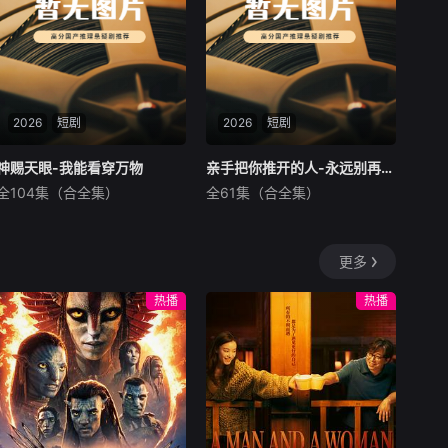
2026
短剧
2026
短剧
神赐天眼-我能看穿万物
神赐天眼-我能看穿万物
亲手把你推开的人-永远别再回来
亲手把你推开的人-永远别再回来
全104集（合全集）
全61集（合全集）
朱佳琪
吴银灯
秦毅
汪心宇
暂无内容
暂无内容
更多
热播
热播