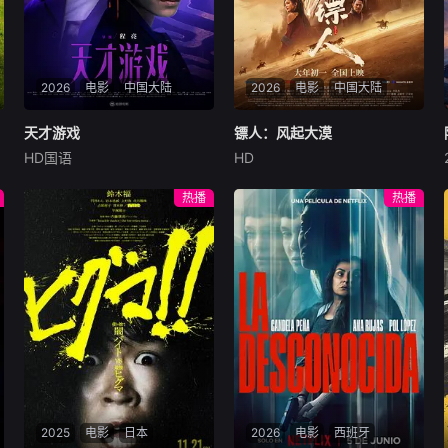
2026
电影
中国大陆
2026
电影
中国大陆
天才游戏
天才游戏
镖人：风起大漠
镖人：风起大漠
HD国语
HD
彭昱畅
丁禹兮
李蔓瑄
吴京
谢霆锋
于适
穷途末路的天才少年刘全龙
大漠之上，镖人、官府、西域
热播
热播
（彭昱畅 饰），被偏执富家公
五大家族等多方势力盘根错
子陈伦（丁禹兮 饰）选中，被
节、暗潮涌动。“天字第二号
迫踏入一场为他量身打造的
逃犯”刀马接下特殊押镖任
“换命游戏”。豪华别墅、名车
务，和同伴一起从西域护镖远
名表、神秘女友全部备齐，在
赴长安。不料，他们的护送对
陈伦的精心打造下，刘全龙瞬
象竟是“天字第一号逃犯”知世
间拥有顶配人生。
郎……天下熙熙皆为利来，各
方势力闻风入局，抢镖厮杀接
连上演……
2025
电影
日本
2026
电影
西班牙