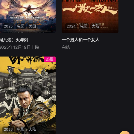
2025
电影
美国
2024
电影
大陆
阿凡达：火与烬
阿凡达：火与烬
一个男人和一个女人
一个男人和一个女人
2025年12月19日上映
完结
萨姆·沃辛顿
佐伊·索尔达娜
黄渤
倪妮
周汉宁
西格妮·韦弗
男人（黄渤饰）和女人
热播
影片聚焦杰克·萨利与奈蒂莉一
（倪妮饰）飞机同时落地，入
家的命运起伏，在前作的情感
住同一家酒店，成为一墙之隔
余波之上，深刻描绘一个家族
的邻居。不够隔音的房间暴露
在战火中如何成长、并共同守
了男人和女人因生活暂停陷入
护血脉相连的情感纽带的历
的困境，健康、家庭、婚姻、
程，从而将故事推向更具张力
经济......成年人的生活里从来
的全新维度。此外，潘多拉的
没有“容易”
全新领域也即将揭晓
2026
电影
大陆