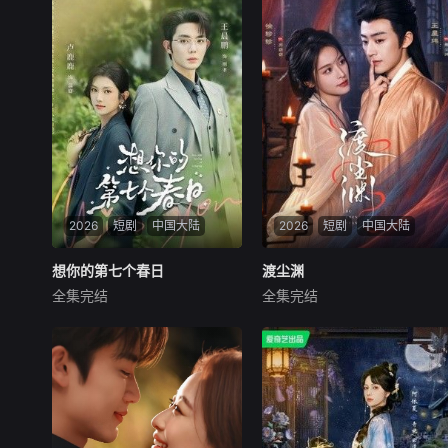
2026
短剧
中国大陆
2026
短剧
中国大陆
想你的第七个春日
想你的第七个春日
渡尘渊
渡尘渊
全集完结
全集完结
王晨鹏
卢鹿鹿
王星玮
徐轸轸
暂无简介
暂无简介