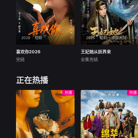
2026
短剧
2026
短剧
中国大陆
喜欢你2026
喜欢你2026
王妃她从妖界来
王妃她从妖界来
完结
全集完结
未知
常喆宽
阿依夏
暂无剧情介绍
暂无简介
正在热播
热播
热播