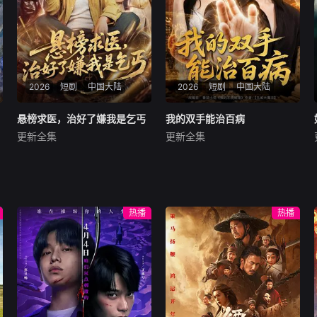
2026
短剧
中国大陆
2026
短剧
中国大陆
悬榜求医，治好了嫌我是乞丐
悬榜求医，治好了嫌我是乞丐
我的双手能治百病
我的双手能治百病
更新全集
更新全集
师彬＆李婷
胡文飞＆朱梦茹
暂无内容
暂无内容
热播
热播