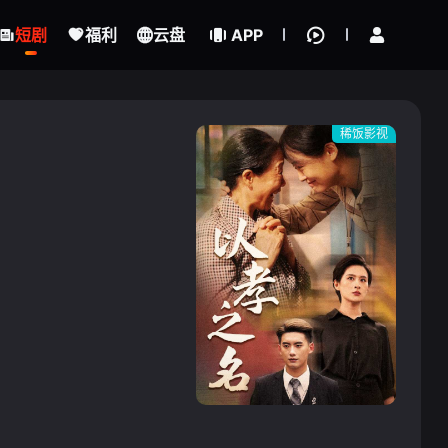
立即登录
短剧
福利
云盘
APP
稀饭影视
{if condition="$obj.vod_points
gt 0"}