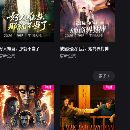
2026
短剧
中国大陆
2026
短剧
中国大陆
好人难当，那就不当了
好人难当，那就不当了
被逐出家门后，她商界封神
被逐出家门后，她商界封神
更新全集
更新全集
亦＆常珂欣
陈梦希＆傅邦奇
暂无内容
暂无内容
更多
热播
热播