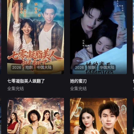
2026
短剧
中国大陆
2026
短剧
中国大陆
七零凝脂美人飒翻了
七零凝脂美人飒翻了
她的蜜刃
她的蜜刃
全集完结
全集完结
程澄
金子璇
李子杰
刘岚语
暂无简介
暂无简介