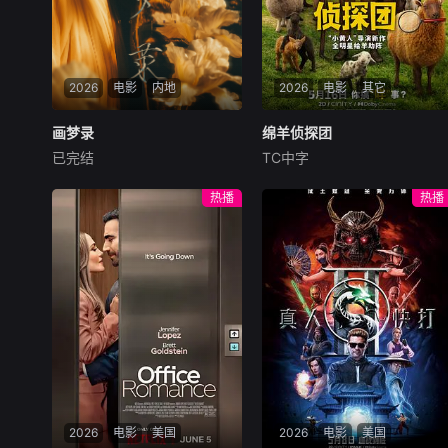
2026
电影
内地
2026
电影
其它
画梦录
画梦录
绵羊侦探团
绵羊侦探团
已完结
TC中字
代露娃
唐诗逸
林柏叡
休·杰克曼
尼可拉斯·博朗
尼古拉斯·加利齐纳
民国的上海滩，身怀绝技的孤
热播
热播
女画师许雁真，意外与身陷危
牧羊人乔治（休·杰克曼
局的融汇银行总账姜心羽产生
饰）最爱给羊群读侦探小说，
交集。姜心羽遭人陷害，只得
没想到自己有一天会离奇死
与许雁真结盟，彼时银行欲将
亡。他留下的3000万巨额遗
国宝名画低价卖给外国人，许
产，让每个人貌似都有犯罪动
雁真凭借自身精湛画技仿造名
机。警察毫无头绪之时，羊群
画、偷天换日。几经波折，两
们决定“不务正业”迈出牧场，
人联手在各方势力的夹缝间巧
追查牧羊人“躺平
妙周旋，共历险阻，破解重重
困境。
2026
电影
美国
2026
电影
美国