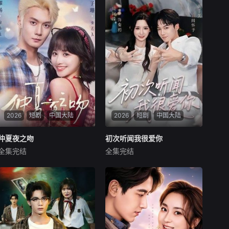
2026
短剧
中国大陆
2026
短剧
中国大陆
仲夏夜之吻
仲夏夜之吻
初次听闻我很爱你
初次听闻我很爱你
全集完结
全集完结
刘耀扬
徐子珊
黄子淇
周钶臻
暂无简介
暂无简介