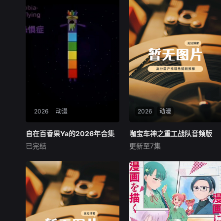
2026
动漫
2026
动漫
自在百香果Ya的2026年合集
自在百香果Ya的2026年合集
咖宝车神之重工战队音频版
咖宝车神之重工战队音频版
已完结
更新至7集
未知
未知
暂无内容
【该节目为音频】平凡的小学
生田小咖有着跟大多数男孩非
常相似的经历。由于父母忙于
工作、无暇陪伴，小咖发现了
神奇的朋友咖宝车神。咖宝车
神是来自未来的秘密朋友，他