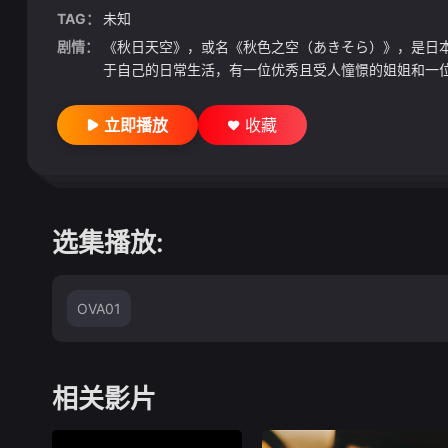
TAG：
未知
剧情：
《秋日天空》，或名《秋色之空（あきそら）》，是日本漫画
于自己的日常生活，有一位优秀且受人憧憬的姐姐和一位
立即播放
收藏
选集播放:
OVA01
相关影片