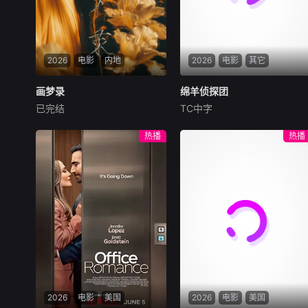
他教自己画漫画。
2026
电影
内地
2026
电影
其它
画梦录
画梦录
绵羊侦探团
绵羊侦探团
已完结
TC中字
代露娃
唐诗逸
林柏叡
休·杰克曼
尼可拉斯·博朗
尼古拉斯·加利齐纳
民国的上海滩，身怀绝技的孤
热播
热播
女画师许雁真，意外与身陷危
牧羊人乔治（休·杰克曼
局的融汇银行总账姜心羽产生
饰）最爱给羊群读侦探小说，
交集。姜心羽遭人陷害，只得
没想到自己有一天会离奇死
与许雁真结盟，彼时银行欲将
亡。他留下的3000万巨额遗
国宝名画低价卖给外国人，许
产，让每个人貌似都有犯罪动
雁真凭借自身精湛画技仿造名
机。警察毫无头绪之时，羊群
画、偷天换日。几经波折，两
们决定“不务正业”迈出牧场，
人联手在各方势力的夹缝间巧
追查牧羊人“躺平
妙周旋，共历险阻，破解重重
困境。
2026
电影
美国
2026
电影
美国