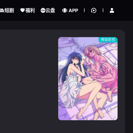
立即登录
短剧
福利
云盘
APP
稀饭影视
{if condition="$obj.vod_points
gt 0"}