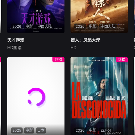
2026
电影
中国大陆
2026
电影
中国大陆
天才游戏
天才游戏
镖人：风起大漠
镖人：风起大漠
HD国语
HD
彭昱畅
丁禹兮
李蔓瑄
吴京
谢霆锋
于适
穷途末路的天才少年刘全龙
大漠之上，镖人、官府、西域
热播
热播
（彭昱畅 饰），被偏执富家公
五大家族等多方势力盘根错
子陈伦（丁禹兮 饰）选中，被
节、暗潮涌动。“天字第二号
迫踏入一场为他量身打造的
逃犯”刀马接下特殊押镖任
“换命游戏”。豪华别墅、名车
务，和同伴一起从西域护镖远
名表、神秘女友全部备齐，在
赴长安。不料，他们的护送对
陈伦的精心打造下，刘全龙瞬
象竟是“天字第一号逃犯”知世
间拥有顶配人生。
郎……天下熙熙皆为利来，各
方势力闻风入局，抢镖厮杀接
连上演……
2025
电影
日本
2026
电影
西班牙