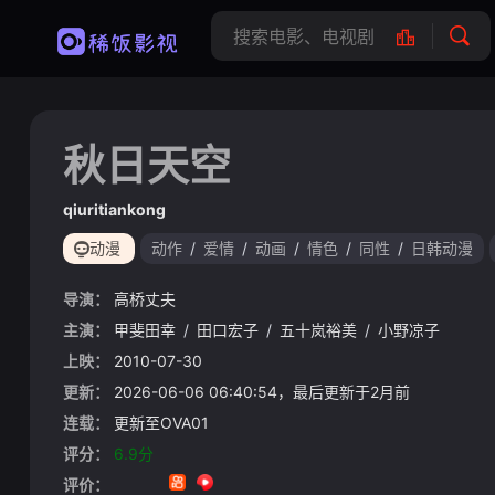
秋日天空
qiuritiankong
动漫
动作
/
爱情
/
动画
/
情色
/
同性
/
日韩动漫
导演：
高桥丈夫
主演：
甲斐田幸
/
田口宏子
/
五十岚裕美
/
小野凉子
上映：
2010-07-30
更新：
2026-06-06 06:40:54，最后更新于2月前
连载：
更新至OVA01
评分：
6.9分
评价：