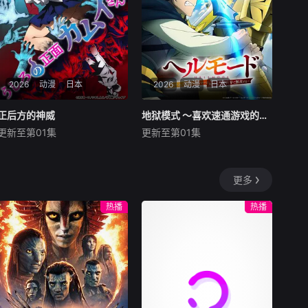
形形色色的客人吧。看水豚系
少年小默剥开执念的
2026
动漫
日本
2026
动漫
日本
正后方的神威
正后方的神威
地狱模式 ～喜欢速通游戏的玩家在废设定异世界无双～ 第二季
地狱模式 ～喜欢速通游戏的玩家在废设定异世界无双～ 第二季
更新至第01集
更新至第01集
杉田智和
碧乃梨心
田村睦心
饭冢麻结
市道真央
畠中祐
能看见幽灵的平凡女高中生·志
在无名网络游戏的世界中，转
更多
津香，利用容易吸引幽灵的特
生到最高难度“地狱模式”的前
殊体质，从旁协助知名灵能力
废人玩家少年亚莲。没有攻略
热播
热播
者·神威除灵。 拥有压倒性
本，没有论坛。连练级都是赌
灵力的神威，除灵方式却是前
上性命——面对如此绝望的环
所未见的—— “以高超性
境，他身为玩家的本能却为之
爱技巧让幽灵们爽到升
雀跃。 凭借转生时获得的独一
天！！！！！”
无二且充满谜团的才能“召唤
士”的能力，以及前世的知
识，一次次突破死线的亚莲，
虽出身农奴，却得以成为贵族