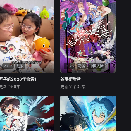
2026
动漫
2026
动漫
中国大陆
万⁣子的2026年合集1
万⁣子的2026年合集1
谷雨街后巷
谷雨街后巷
更新至56集
更新至第02集
未知
未知
暂无内容
在时空的交错点开着一间酒馆
——谷雨街后巷。无论城市的
角落，还是繁星坠落的荒漠，
穿过现实的迷宫，欢迎光临
“谷雨街后巷”。在这有着无尽
时间的酒馆里，点杯梦，邂逅