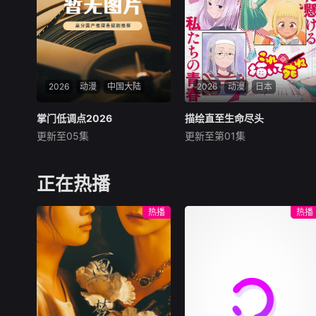
们有着日常生活中常见的汽车
形态，又能在需要时变身成机
器人，陪伴小咖度过有趣又难
忘的每一天，又时常保护着小
咖和他的家人朋友，帮助小咖
解决各种各样的难题。
2026
动漫
中国大陆
2026
动漫
日本
掌门低调点2026
掌门低调点2026
描绘直至生命尽头
描绘直至生命尽头
更新至05集
更新至第01集
宁冀荣
子兮
三方方
关根明良
早见沙织
仁见纱绫
大雪覆门，妖修突袭，屠尽
墨门，少年路朝歌痛失至亲，
女高中生安海相非常喜欢看漫
正在热播
绝境之中觉醒绑定逆天系统，
画，尤其是 ☆野0 的《机器太
靠水系启灵死里逃生，立誓肃
与狸太》。国文老师手岛斥责
热播
热播
清世间妖邪。十年蛰伏苦修，
她是浪费生命、声称漫画都是
他困于初境寸步难行，一朝契
虚构，在没收漫画后，手岛指
机重启系统，携妹妹路冬梨下
出漫画产业遭逢的困境，但安
山寻灵草破境。途中
海表示自己确实按照漫画中描
述的方式交到朋友。之后安海
得知 ☆野0 将推出续作，便独
自到 Comike 购买新作，发现
☆野0 即是手岛老师，便恳请