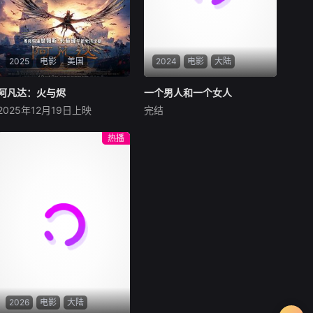
格兰威尔家的“客人”。 而新的
舞台——拉塔什王国学园都
市。在学园中等待着的是新的
伙伴、与人类最强勇者赫米奥
2025
电影
美国
2024
电影
大陆
斯的相遇，以及梦寐以求的组
队攻略地下城……等等。 然而
阿凡达：火与烬
阿凡达：火与烬
一个男人和一个女人
一个男人和一个女人
这个世界无论走到哪里都是
2025年12月19日上映
完结
“地狱模式”。在新的舞台上，
萨姆·沃辛顿
佐伊·索尔达娜
黄渤
倪妮
周汉宁
前废人玩家
西格妮·韦弗
男人（黄渤饰）和女人
热播
影片聚焦杰克·萨利与奈蒂莉一
（倪妮饰）飞机同时落地，入
家的命运起伏，在前作的情感
住同一家酒店，成为一墙之隔
余波之上，深刻描绘一个家族
的邻居。不够隔音的房间暴露
在战火中如何成长、并共同守
了男人和女人因生活暂停陷入
护血脉相连的情感纽带的历
的困境，健康、家庭、婚姻、
程，从而将故事推向更具张力
经济......成年人的生活里从来
的全新维度。此外，潘多拉的
没有“容易”
全新领域也即将揭晓
2026
电影
大陆