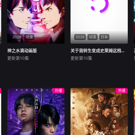
2026
动漫
2026
动漫
日本
神之水滴动画版
神之水滴动画版
关于我转生变成史莱姆这档事第四季
关于我转生变成史莱姆这档事第四季
更新第10集
更新第10集
龟梨和也
佐藤拓也
冈咲美保
丰口惠美
内田真礼
前野智昭
世界顶级葡萄酒评论家神咲丰
举办开国祭并与各国缔结
多香去世以后，留下了价值20
邦交的魔国联邦，开始朝着实
亿日圆的丰厚遗产和一封遗
现人类与魔物能够共同生活的
热播
热播
书。在遗书中他宣布，只有以
世界「人魔共荣圈」迈进。跨
“盲饮”方式猜中他指定的十二
越种族之间的隔阂，携手走向
瓶顶级葡萄酒（“十二使徒”）
繁荣的魔国联邦。然而，在这
以及第十三瓶梦幻之酒（“神
背后，也有人将魔王利姆路的
之雫”）的酒名
崛起视为危险。其中