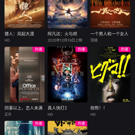
陷危局的融汇银行
爱给羊群读侦探小
公子陈伦（丁禹兮
总账姜心羽产生交
说，没想到自己有
饰）选中，被迫踏
集。姜心羽遭人陷
一天会离奇死亡。
入一场为他量身打
害，只得与许雁真
他留下的3000万
造的“换命游戏”。
结盟，彼时银行欲
巨额遗产，让每个
豪华别墅、名车名
将国宝名画低价卖
人貌似都有犯罪动
表、神秘女友全部
镖人：风起大漠
阿凡达：火与烬
一个男人和一个女人
镖人：风起大漠
阿凡达：火与烬
一个男人和一个女人
给外国人，许雁真
机。警察毫无头绪
备齐，在陈伦的精
HD
2025年12月19日上映
完结
吴京
谢霆锋
萨姆·沃辛顿
黄渤
倪妮
凭借自身精湛画技
之时，羊群们决定
心打造下，刘全龙
热播
热播
热播
于适
佐伊·索尔达娜
周汉宁
仿造名画、偷天换
“不务正业”迈出牧
瞬间拥有顶配人
西格妮·韦弗
日。几经波折，两
场，追查牧羊人“躺
生。
大漠之上，镖人、
男人（黄渤
人联手在各方势力
平
官府、西域五大家
影片聚焦杰克·萨利
饰）和女人（倪妮
的夹缝间巧妙周
族等多方势力盘根
与奈蒂莉一家的命
饰）飞机同时落
旋，共历险阻，破
错节、暗潮涌动。
运起伏，在前作的
地，入住同一家酒
解重重困境。
“天字第二号逃犯”
情感余波之上，深
店，成为一墙之隔
刀马接下特殊押镖
刻描绘一个家族在
的邻居。不够隔音
任务，和同伴一起
战火中如何成长、
的房间暴露了男人
从西域护镖远赴长
并共同守护血脉相
和女人因生活暂停
安。不料，他们的
连的情感纽带的历
陷入的困境，健
同事以上，恋人未满
真人快打2
棕熊！！
同事以上，恋人未满
真人快打2
棕熊！！
护送对象竟是“天字
程，从而将故事推
康、家庭、婚姻、
正片
HD
HD
詹妮弗·洛佩兹
卡尔·厄本
铃木福
第一号逃犯”知世
向更具张力的全新
经济......成年人的生
热播
热播
布雷特·戈德斯坦
阿德莱恩·鲁道夫
郎……天下熙熙皆
维度。此外，潘多
活里从来没有“容
暂无内容
贝蒂·吉尔平
杰西卡·麦克娜美
为利来，各方势力
拉的全新领域也即
易”