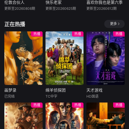
的蓬勃画卷！
友们陆续回来，大
伦敦合伙人
快乐老家
喜欢你我也是第六季
伦敦合伙人
快乐老家
喜欢你我也是第六季
家一起笑闹，一起
更新至20260808期
更新至20260625期
更新至20260612期
内详
孙浩
李静
内详
为那场筹备已久的
戴军
毕业联欢晚会亮灯
《伦敦合伙人》是
#2026爱桃综
正在热播
更多
开场。两天
由湖南卫视、芒果
节目聚焦上世纪末
快乐不重样##202
TV、小芒联合出品
的资深艺人老友
6爱奇艺新生片单#
热播
热播
热播
的青春合伙人开店
团，以“旅居养老试
#喜欢你我也是#第
创业真人秀。此
验跨世纪老友同行”
六季暖心回归！恋
次，合伙人们将进
为核心，真实记录
综IP携“恋爱旅行
一步深入更全面真
老友同行的相处日
季”而来，单身男女
实的经营生态，全
常、性格碰撞与情
嘉宾将在山河湖海
力助推国货出海，
感联结，挖掘旅居
间旅行、深化爱
打造汇聚中国品牌
养老的全新可能
意、了解彼此，一
的特色门店，从巴
性，打造兼具烟火
起期待这场旅途中
黎到伦敦，从深度
气、治愈感与话题
的心动与甜
画梦录
绵羊侦探团
天才游戏
筹备到实
度的轻松慢旅居纪
画梦录
绵羊侦探团
天才游戏
实体验，
已完结
TC中字
HD国语
代露娃
唐诗逸
休·杰克曼
彭昱畅
丁禹兮
热播
热播
热播
林柏叡
尼可拉斯·博朗
李蔓瑄
尼古拉斯·加利齐纳
民国的上海滩，身
穷途末路的天才少
怀绝技的孤女画师
牧羊人乔治
年刘全龙（彭昱畅
许雁真，意外与身
（休·杰克曼饰）最
饰），被偏执富家