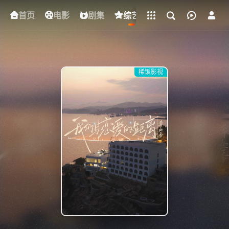
立即登录
首页
电影
下载客户端
剧集
综艺
动漫
短剧
稀饭影视
{if condition="$obj.vod_points