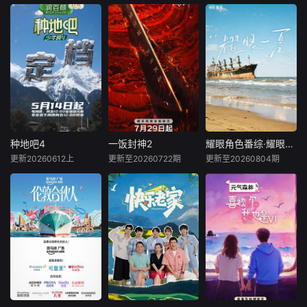
要一首爆款”而相聚
舞台。 节目计划于
線「過三關」，可
许效舜
刘世允
的周末事业局，
2026年第二季度周
選擇提款離場、繼
剧情简介暂缺，敬
六黄金档在浙江卫
續挑戰，甚至是最
请期待
剧情简介暂缺，敬
의 3번째 시즌 - 이
视、中央宣传部电
難的Monster關
请期待
번에는 유럽이다!! &
影卫星频道播出。
卡。一旦過關失
quot;제작진은 여기
敗，獎金即歸零！
서 역할이 뭐야?&qu
素人版獨自闖關，
ot; 게임을 통해 진
力爭最高十萬元獎
출연자가 여행비의
金。明星版為觀眾
독박을 쓰는 전무후
謀福利，而觀眾參
무 여행기 그러나, 더
與直播間互動，狂
무서운 건 최종 독박
种地吧4
一饭封神2
耀眼角色番综·耀眼一夏
种地吧4
一饭封神2
耀眼角色番综·耀眼一夏
撳Emoji為參賽歌手
벌칙인데... 과연 이
更新20260612上
更新至20260722期
更新至20260804期
打氣，同時有機會
未知
内详
关晓彤
李昀锐
번에는 누가 걸릴까?
贏取獎金、禮品。
毛俊杰
全新地图解锁中！
新一季，新玩
脚下的土地变了，
法，厨艺展示全新
《耀眼一夏》是电
但十个勤天那份“想
升级！厨神级的美
视剧《耀眼》售后
把地种好”的滚烫初
味将持续上演，每
的毕业角色番综，
心不变！将“见天地
一道都值得期待，
由关晓彤、李昀
之广阔，解民生之
已经盼着开宴瞬间
锐、毛俊杰、边天
多艰”的信念撒向更
的美味暴击了！
扬、王翰闻、高秋
远的远方，绘制一
梓原班主演齐聚录
幅属于当代新农人
制。扎扎亭的老朋