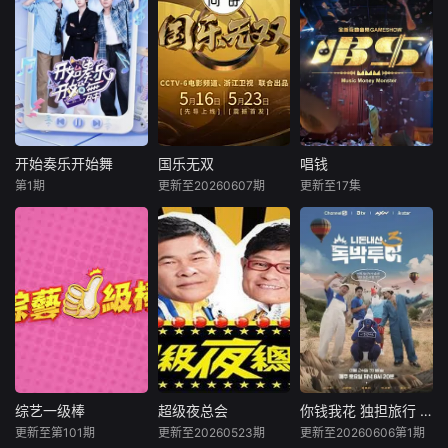
开始奏乐开始舞
国乐无双
唱钱
开始奏乐开始舞
国乐无双
唱钱
第1期
更新至20260607期
更新至17集
余佳运
周震南
成龙
李宇春
森美
郭伟亮
张星特
张杰
李茵彤
三位因“歌”结缘的
《国粤无双》是浙
挑戰音域的極限、
乐坛打工人余佳
江卫视、中央宣传
拍子的精準，全新
运、周震南、张星
部电影卫星频道联
互動音樂遊戲節目
特，一键开启人生
合推出的节目。 该
《唱錢》由森美、
“事业模式”，在节
节目每期嘉宾分组
Eric Kwok、李茵
目中建立“奏乐舞音
对抗，观众现场票
彤任主持，以專業
乐公司”，联合每期
选每期“主题金
音準分析系統考驗
的宝藏飞行嘉宾，
曲”，最终汇编《粤
參賽者。九宮格代
一起打造不比赛、
无双》实体专辑，
表九個難度等級，
综艺一级棒
超级夜总会
你钱我花 独担旅行 2026
综艺一级棒
超级夜总会
你钱我花 独担旅行 2026
没压力、单纯因“想
并直通国家级文艺
參賽者每當連成一
更新至第101期
更新至20260523期
更新至20260606第1期
未知
苗可丽
澎恰恰
金俊浩
张东民