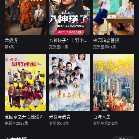
伤昏迷的幸运Thatr
上下级关系的文原
福环绕的婚礼仅仅
附到珊瑚上的故
i，接到了一个匪夷
一良与东庆伊为中
是爱情生活的起
事。
所思的请求：冒名
心，讲述这两个笨
点。未来还有许多
顶替去领取那份天
拙之人寻觅属于自
障碍等待着两人共
降横财。面对足以
己幸福历程的爱情
同跨越。 Runch和
逆转人生的诱惑，
故事。一良因过去
Neen都曾梦想她们
这个一无所有的男
的心理创伤而避免
能够携手顺利通过
龙婆虎
八神瑛子：上野中央署组织犯罪对策课
校园暗恋警报
龙婆虎
八神瑛子：上野中央署组织犯罪对策课
校园暗恋警报
人究竟会作何选
与他人深交，庆伊
所有考验，梦想能
第1集
更新至01集
更新至第01集
择？
查纳鹏·萨塔亚
黑木美沙
艾亚波尔·莱克皮塔亚
也自认不会对人产
够长相厮守，梦想
帕塔查雅·平莎莫
每熊克哉
亚纳瓦特·因塔拉帕恩
生恋爱感情，过着
彼此相伴直至白
高良健吾
与恋爱无缘的生
头。然而，这个梦
龙婆和伙伴们意外
摇滚少年Leeith被
活。身为社会人尊
想却在某人猝不及
卷入一起钻石抢劫
改编自深町秋
迫考入刚招收男生
敬一良的庆伊，以
防时迅速破碎…
案，成为警方怀疑
生的超人气警察小
的前女子名校，悠
电影这一共同爱好
的对象。为了证明
说《组织犯罪对策
闲生活瞬间变成全
为契机，开始与他
自己的清白、挽回
课八神瑛子》系
校焦点的生存大
共度工作以外的时
声誉，他们踏上了
列。故事围绕上野
战。为应对文化冲
间。庆伊本未意识
一场惊险刺激、动
中央署“暴力团对策
击，他创办了男生
到关系会更进一
作不断的冒险之
课”的女警八神瑛子
互助社，吸引了毒
步，然而某日，借
旅。
展开。为了破案，
舌电竞少年Putter
爱回家之开心速递2025
米良与麦青
百味人生
爱回家之开心速递2025
米良与麦青
百味人生
着酒劲的一良向他
她不惜动用武力，
等一众伙伴。Leeit
更新至2828集
更新第04集
更新至第212集
坦白了“自己是同性
刘丹
单立文
来喜
瑛子
黄少祺
谢承均
甚至与黑帮和海外
h与成为室友的死
恋”这一事实。直正
汤盈盈
赵波
王振复
黑道联手。在雷厉
敌Putter从针锋相
也描绘笨拙而温柔