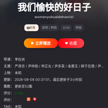
gt 0"}
我们愉快的好日子
womenyukuaidehaorizi
剧集
剧情
/
韩国
2026
韩国
立即播放
收藏
导演：
李在尚
主演：
严贤京
/
尹仲勋
/
申正允
/
尹多英
/
金惠玉
/
鲜于在德
/
尹多勋
上映：
未知
更新：
2026-08-08 00:37:01，最后更新于3小时前
集数：
更新至52集
评分：
0.0分
评价：
TAG：
未知