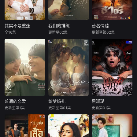
其实不是重逢
我们的排练
替名情臻
其实不是重逢
我们的排练
替名情臻
全16集
更新至02集
更新至第02集
吴添豪
金子璇
梁洪硕
박성현
纳瓦希·普潘塔奇斯
黄圣依
耶娜·萨拉斯
暂无内容
塔拉·提帕
一群怀揣各自
“失意”的年轻人，
纨绔子弟Thatri Th
在沿海小城南安相
atriphan因挥霍无
遇相知，他们决心
敌倾家荡产，豪
各展所长创办旅行
宅、情人、朋友一
社。他们以当地的
夜尽失。某日搭乘
特色人文与美食为
火车时，他偶遇同
引，用真诚与创意
名旧友，曾是穷小
打动游客。尽管在
子的Thatri Worrap
普通的恋爱
绘梦婚礼
黑珊瑚
普通的恋爱
绘梦婚礼
黑珊瑚
创业路上笑料百
hat，如今正要去继
更新至第1集
更新至第01集
更新第01集
古川雄辉
邝玲玲
甘东·阿卡赞
出，但他们也渐渐
承百万富翁的遗
长野凌大
珙恩娜帕·瑟塔拉塔那彭
拉娜帕·翁塔娜特
褪去青涩，逐渐打
产。列车突遭炸弹
阿披南·普拉瑟瓦塔纳坤
响“成功
袭击，毫发无损的
本作改编自同名漫
一个被人谋杀
破产Thatri看着重
画，是一部以处于
被欢笑、笑容和祝
致死的女孩的灵魂