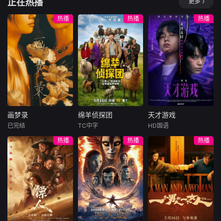
正在热播
更多
风行的作风背后，
对到看见彼此的脆
處境劇的御用監製
一根网线连接了中
本剧以家族情
的恋爱模样。
她始终
弱，甚至打破了“绝
羅鎮岳已經準備開
国鹿鸣村和英国牛
仇与时代情怀为主
热播
热播
热播
不吃窝边草”的原则
拍新一套處境劇，
津，麦香通过视频
轴，剧情叙述一场
坠入爱河。然而，
暫定叫《愛．回家
向米良宣告：婚不
突如其来的意外，
Putter过去的白月
之開心速遞》，
结了。鹿鸣村开了
让「五秀园」的传
光秘密曝光，让刚
「過往的處境劇都
锅，村民大骂麦香
奇厨神总舖师万里
萌芽的感情陷入巨
是以家庭為主，今
是叛徒。麦香是婚
师(刘汉强饰)蒙冤
大危机。这是一个
次當然不例外啦。
前体检查出不孕
身亡，爱女(王乐妍
关于那些边缘人在
而故事除了家庭，
症，从此走上虐心
饰)坠海失踪，昔日
混乱中抱团取暖、
因為網購現在都好
旅途。米良火速回
并肩打拼的四位弟
面对情感危机并最
hit，就會講到一間
国，麦香有苦说不
子:大师兄(窦智孔
终在青春里发现真
画梦录
绵羊侦探团
天才游戏
百貨公司，入面開
出。米良不再相信
饰)二师姐(星卉
画梦录
绵羊侦探团
天才游戏
我的成长故事。
設的網
情感，空虚
已完结
TC中字
HD国语
代露娃
唐诗逸
休·杰克曼
彭昱畅
丁禹兮
热播
热播
热播
林柏叡
尼可拉斯·博朗
李蔓瑄
尼古拉斯·加利齐纳
民国的上海滩，身
穷途末路的天才少
怀绝技的孤女画师
牧羊人乔治
年刘全龙（彭昱畅
许雁真，意外与身
（休·杰克曼饰）最
饰），被偏执富家
陷危局的融汇银行
爱给羊群读侦探小
公子陈伦（丁禹兮
总账姜心羽产生交
说，没想到自己有
饰）选中，被迫踏
集。姜心羽遭人陷
一天会离奇死亡。
入一场为他量身打
害，只得与许雁真
他留下的3000万
造的“换命游戏”。