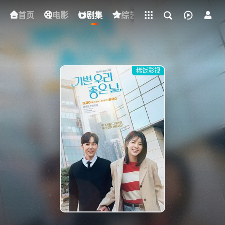
立即登录
首页
电影
下载客户端
剧集
综艺
动漫
短剧
稀饭影视
{if condition="$obj.vod_points