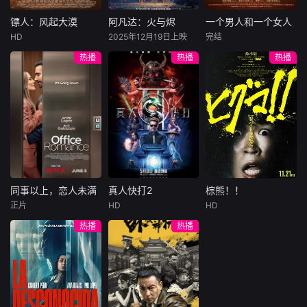
结盟，彼时银行欲
巨额遗产，让每个
豪华别墅、名车名
将国宝名画低价卖
人貌似都有犯罪动
表、神秘女友全部
镖人：风起大漠
阿凡达：火与烬
一个男人和一个女人
镖人：风起大漠
阿凡达：火与烬
一个男人和一个女人
给外国人，许雁真
机。警察毫无头绪
备齐，在陈伦的精
HD
2025年12月19日上映
完结
吴京
谢霆锋
萨姆·沃辛顿
黄渤
倪妮
凭借自身精湛画技
之时，羊群们决定
心打造下，刘全龙
热播
热播
热播
于适
佐伊·索尔达娜
周汉宁
仿造名画、偷天换
“不务正业”迈出牧
瞬间拥有顶配人
西格妮·韦弗
日。几经波折，两
场，追查牧羊人“躺
生。
大漠之上，镖人、
男人（黄渤
人联手在各方势力
平
官府、西域五大家
影片聚焦杰克·萨利
饰）和女人（倪妮
的夹缝间巧妙周
族等多方势力盘根
与奈蒂莉一家的命
饰）飞机同时落
旋，共历险阻，破
错节、暗潮涌动。
运起伏，在前作的
地，入住同一家酒
解重重困境。
“天字第二号逃犯”
情感余波之上，深
店，成为一墙之隔
刀马接下特殊押镖
刻描绘一个家族在
的邻居。不够隔音
任务，和同伴一起
战火中如何成长、
的房间暴露了男人
从西域护镖远赴长
并共同守护血脉相
和女人因生活暂停
安。不料，他们的
连的情感纽带的历
陷入的困境，健
同事以上，恋人未满
真人快打2
棕熊！！
同事以上，恋人未满
真人快打2
棕熊！！
护送对象竟是“天字
程，从而将故事推
康、家庭、婚姻、
正片
HD
HD
詹妮弗·洛佩兹
卡尔·厄本
铃木福
第一号逃犯”知世
向更具张力的全新
经济......成年人的生
热播
热播
布雷特·戈德斯坦
阿德莱恩·鲁道夫
郎……天下熙熙皆
维度。此外，潘多
活里从来没有“容
暂无内容
贝蒂·吉尔平
杰西卡·麦克娜美
为利来，各方势力
拉的全新领域也即
易”
闻风入局，抢镖厮
将揭晓
洛佩兹饰演的航空
过气好莱坞演
杀接连上演……
公司 和戈德斯坦饰
员强尼·凯奇（卡尔·
演的律师因职业合
厄本饰）被意外选
作的契机发展出了
中，加入一场决定