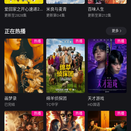
到关系会更进一
作不断的冒险之
课”的女警八神瑛子
互助社，吸引了毒
步，然而某日，借
旅。
展开。为了破案，
舌电竞少年Putter
爱回家之开心速递2025
米良与麦青
百味人生
爱回家之开心速递2025
米良与麦青
百味人生
着酒劲的一良向他
她不惜动用武力，
等一众伙伴。Leeit
更新至2828集
更新第04集
更新至第212集
坦白了“自己是同性
刘丹
单立文
来喜
瑛子
黄少祺
谢承均
甚至与黑帮和海外
h与成为室友的死
恋”这一事实。直正
汤盈盈
赵波
王振复
黑道联手。在雷厉
敌Putter从针锋相
也描绘笨拙而温柔
正在热播
更多
风行的作风背后，
对到看见彼此的脆
處境劇的御用監製
一根网线连接了中
本剧以家族情
的恋爱模样。
她始终
弱，甚至打破了“绝
羅鎮岳已經準備開
国鹿鸣村和英国牛
仇与时代情怀为主
热播
热播
热播
不吃窝边草”的原则
拍新一套處境劇，
津，麦香通过视频
轴，剧情叙述一场
坠入爱河。然而，
暫定叫《愛．回家
向米良宣告：婚不
突如其来的意外，
Putter过去的白月
之開心速遞》，
结了。鹿鸣村开了
让「五秀园」的传
光秘密曝光，让刚
「過往的處境劇都
锅，村民大骂麦香
奇厨神总舖师万里
萌芽的感情陷入巨
是以家庭為主，今
是叛徒。麦香是婚
师(刘汉强饰)蒙冤
大危机。这是一个
次當然不例外啦。
前体检查出不孕
身亡，爱女(王乐妍
关于那些边缘人在
而故事除了家庭，
症，从此走上虐心
饰)坠海失踪，昔日
混乱中抱团取暖、
因為網購現在都好
旅途。米良火速回
并肩打拼的四位弟
面对情感危机并最
hit，就會講到一間
国，麦香有苦说不
子:大师兄(窦智孔
终在青春里发现真
画梦录
绵羊侦探团
天才游戏
百貨公司，入面開
出。米良不再相信
饰)二师姐(星卉
画梦录
绵羊侦探团
天才游戏
我的成长故事。
設的網
情感，空虚
已完结
TC中字
HD国语
代露娃
唐诗逸
休·杰克曼
彭昱畅
丁禹兮
热播
热播
热播
林柏叡
尼可拉斯·博朗
李蔓瑄
尼古拉斯·加利齐纳
民国的上海滩，身
穷途末路的天才少
怀绝技的孤女画师
牧羊人乔治
年刘全龙（彭昱畅