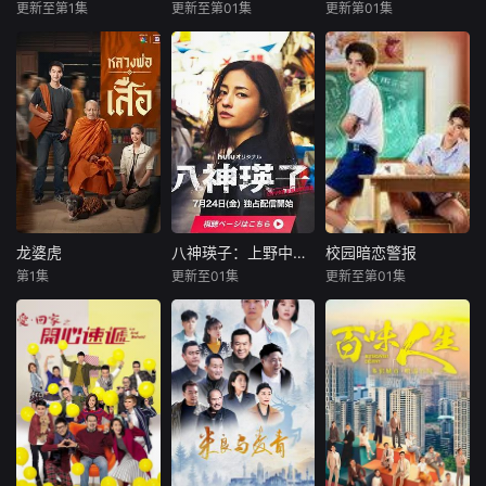
创业路上笑料百
hat，如今正要去继
更新至第1集
更新至第01集
更新第01集
古川雄辉
邝玲玲
甘东·阿卡赞
出，但他们也渐渐
承百万富翁的遗
长野凌大
珙恩娜帕·瑟塔拉塔那彭
拉娜帕·翁塔娜特
褪去青涩，逐渐打
产。列车突遭炸弹
阿披南·普拉瑟瓦塔纳坤
响“成功
袭击，毫发无损的
本作改编自同名漫
一个被人谋杀
破产Thatri看着重
画，是一部以处于
被欢笑、笑容和祝
致死的女孩的灵魂
伤昏迷的幸运Thatr
上下级关系的文原
福环绕的婚礼仅仅
附到珊瑚上的故
i，接到了一个匪夷
一良与东庆伊为中
是爱情生活的起
事。
所思的请求：冒名
心，讲述这两个笨
点。未来还有许多
顶替去领取那份天
拙之人寻觅属于自
障碍等待着两人共
降横财。面对足以
己幸福历程的爱情
同跨越。 Runch和
逆转人生的诱惑，
故事。一良因过去
Neen都曾梦想她们
这个一无所有的男
的心理创伤而避免
能够携手顺利通过
龙婆虎
八神瑛子：上野中央署组织犯罪对策课
校园暗恋警报
龙婆虎
八神瑛子：上野中央署组织犯罪对策课
校园暗恋警报
人究竟会作何选
与他人深交，庆伊
所有考验，梦想能
第1集
更新至01集
更新至第01集
择？
查纳鹏·萨塔亚
黑木美沙
艾亚波尔·莱克皮塔亚
也自认不会对人产
够长相厮守，梦想
帕塔查雅·平莎莫
每熊克哉
亚纳瓦特·因塔拉帕恩
生恋爱感情，过着
彼此相伴直至白
高良健吾
与恋爱无缘的生
头。然而，这个梦
龙婆和伙伴们意外
摇滚少年Leeith被
活。身为社会人尊
想却在某人猝不及
卷入一起钻石抢劫
改编自深町秋
迫考入刚招收男生
敬一良的庆伊，以
防时迅速破碎…
案，成为警方怀疑
生的超人气警察小
的前女子名校，悠
电影这一共同爱好
的对象。为了证明
说《组织犯罪对策
闲生活瞬间变成全
为契机，开始与他
自己的清白、挽回
课八神瑛子》系
校焦点的生存大
共度工作以外的时
声誉，他们踏上了
列。故事围绕上野
战。为应对文化冲
间。庆伊本未意识
一场惊险刺激、动
中央署“暴力团对策
击，他创办了男生