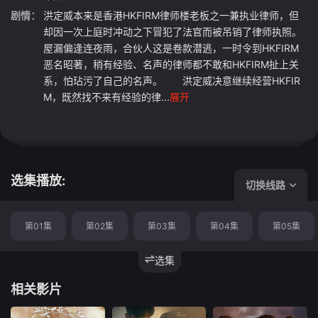
剧情：
洪定威本来是香港HKFIRM律师楼老板之一兼执业律师，但
却因一次上庭时冲动之下冒犯了法官而被吊销了律师执照。
屋漏偏逢连夜雨，合伙人这是卷款潜逃，一时令到HKFIRM
恶名昭著，稍有经验、名声的律师都不敢和HKFIRM扯上关
系，怕玷污了自己的名声。 洪定威决意继续经营HKFIR
M，既然找不来有经验的律...
展开
选集播放:
切换线路
第01集
第02集
第03集
第04集
第05集
选集
相关影片