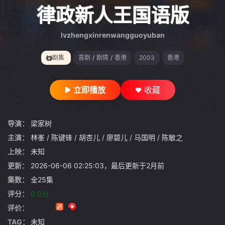
gt 0"}
律政新人王国语版
lvzhengxinrenwangguoyuban
剧集
喜剧
/
剧情
/
香港
2003
香港
立即播放
收藏
导演：
梁家树
主演：
林峯
/
陈键锋
/
胡杏儿
/
廖碧儿
/
马国明
/
陈敏之
上映：
未知
更新：
2026-06-06 02:25:03，最后更新于2月前
集数：
全25集
评分：
0.0分
评价：
TAG：
未知