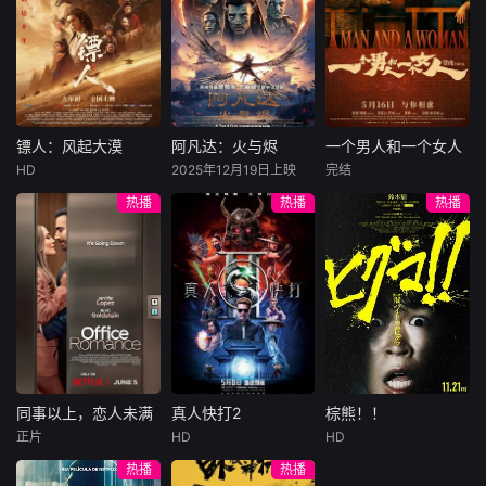
许雁真，意外与身
（休·杰克曼饰）最
饰），被偏执富家
陷危局的融汇银行
爱给羊群读侦探小
公子陈伦（丁禹兮
总账姜心羽产生交
说，没想到自己有
饰）选中，被迫踏
集。姜心羽遭人陷
一天会离奇死亡。
入一场为他量身打
害，只得与许雁真
他留下的3000万
造的“换命游戏”。
结盟，彼时银行欲
巨额遗产，让每个
豪华别墅、名车名
将国宝名画低价卖
人貌似都有犯罪动
表、神秘女友全部
镖人：风起大漠
阿凡达：火与烬
一个男人和一个女人
镖人：风起大漠
阿凡达：火与烬
一个男人和一个女人
给外国人，许雁真
机。警察毫无头绪
备齐，在陈伦的精
HD
2025年12月19日上映
完结
吴京
谢霆锋
萨姆·沃辛顿
黄渤
倪妮
凭借自身精湛画技
之时，羊群们决定
心打造下，刘全龙
热播
热播
热播
于适
佐伊·索尔达娜
周汉宁
仿造名画、偷天换
“不务正业”迈出牧
瞬间拥有顶配人
西格妮·韦弗
日。几经波折，两
场，追查牧羊人“躺
生。
大漠之上，镖人、
男人（黄渤
人联手在各方势力
平
官府、西域五大家
影片聚焦杰克·萨利
饰）和女人（倪妮
的夹缝间巧妙周
族等多方势力盘根
与奈蒂莉一家的命
饰）飞机同时落
旋，共历险阻，破
错节、暗潮涌动。
运起伏，在前作的
地，入住同一家酒
解重重困境。
“天字第二号逃犯”
情感余波之上，深
店，成为一墙之隔
刀马接下特殊押镖
刻描绘一个家族在
的邻居。不够隔音
任务，和同伴一起
战火中如何成长、
的房间暴露了男人
从西域护镖远赴长
并共同守护血脉相
和女人因生活暂停
安。不料，他们的
连的情感纽带的历
陷入的困境，健
同事以上，恋人未满
真人快打2
棕熊！！
同事以上，恋人未满
真人快打2
棕熊！！
护送对象竟是“天字
程，从而将故事推
康、家庭、婚姻、
正片
HD
HD
詹妮弗·洛佩兹
卡尔·厄本
铃木福
第一号逃犯”知世
向更具张力的全新
经济......成年人的生
热播
热播
布雷特·戈德斯坦
阿德莱恩·鲁道夫
郎……天下熙熙皆
维度。此外，潘多
活里从来没有“容
暂无内容