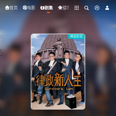
立即登录
首页
电影
下载客户端
剧集
综艺
动漫
短剧
稀饭影视
{if condition="$obj.vod_points