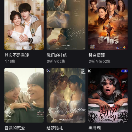
其实不是重逢
我们的排练
替名情臻
其实不是重逢
我们的排练
替名情臻
全16集
更新至02集
更新至第02集
吴添豪
金子璇
梁洪硕
박성현
纳瓦希·普潘塔奇斯
黄圣依
耶娜·萨拉斯
暂无内容
塔拉·提帕
一群怀揣各自
“失意”的年轻人，
纨绔子弟Thatri Th
在沿海小城南安相
atriphan因挥霍无
遇相知，他们决心
敌倾家荡产，豪
各展所长创办旅行
宅、情人、朋友一
社。他们以当地的
夜尽失。某日搭乘
特色人文与美食为
火车时，他偶遇同
引，用真诚与创意
名旧友，曾是穷小
打动游客。尽管在
子的Thatri Worrap
普通的恋爱
绘梦婚礼
黑珊瑚
普通的恋爱
绘梦婚礼
黑珊瑚