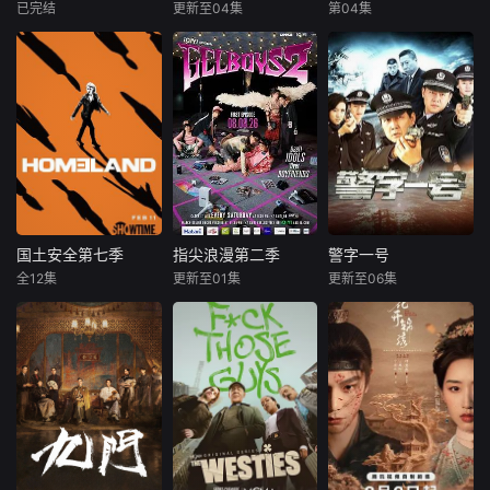
子、陈映萱、孟钰
亚的僚机飞行员、
s to outrun her de
已完结
更新至04集
第04集
妮基·罗德里格斯
吴谨言
陈哲远
陈伟霆
陈瑶
辰
中队长阿贾伊·阿胡
mons, her focus tu
诺亚·拉朗德
梁永棋
曾舜晞
贾被敌人
rns to solving crim
阿什比·金特里
es that have take
改编自行烟烟
长沙风云再起之
n place within nati
在第二季到来之
的同名小说。孟廷
时，张启山（陈伟
onal park ground
前，Netflix已经续
辉，大平王朝有史
霆 饰）与吴老狗
s,
订了《我和沃尔特
以来个以女子进士
（曾舜晞 饰）强强
男孩的生活》第三
科三元及第入翰林
联手，携手霍仙姑
季。
院的奇女子。十年
（陈瑶 饰）与九门
前的她被他从死人
诸人共赴冒险奇
堆里救出来，蓬头
局。一桩401部队
垢面口齿不清。十
的神秘失踪事件，
国土安全第七季
指尖浪漫第二季
警字一号
国土安全第七季
指尖浪漫第二季
警字一号
年后的她才学满
牵出百年尘封的惊
全12集
更新至01集
更新至06集
克莱尔·丹妮丝
查亚帕克·敦普雷永
李崇霄
杨淇
腹、冠盖众人，于
天秘辛。生死抉
曼迪·帕廷金
皮德·蒙塔布姆·苏蒙瓦朗库尔
李梦谦
女子进士科上大方
择、兄弟之情、门
摩根·斯佩克特
玛西敦·皮木颂克朗
异彩，成为
派担当与
剧中主要讲述
Showtime正
在看什么啊，
了以谷一诚（李崇
式宣布续订《国土
GELBOY，是在想
霄饰演）为代表的
安全》第7季。
念彼此吗？当两对
冀北市公安刑警用
情侣——‘CHIAN
自己的超凡的智慧
（PipeMonthapoo
与过人的勇气，屡
m）’-‘FOU4MOD
破奇案、勇擒元凶