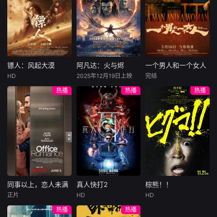
关。
许雁真，意外与身
（休·杰克曼饰）最
饰），被偏执富家
陷危局的融汇银行
爱给羊群读侦探小
公子陈伦（丁禹兮
总账姜心羽产生交
说，没想到自己有
饰）选中，被迫踏
集。姜心羽遭人陷
一天会离奇死亡。
入一场为他量身打
害，只得与许雁真
他留下的3000万
造的“换命游戏”。
结盟，彼时银行欲
巨额遗产，让每个
豪华别墅、名车名
将国宝名画低价卖
人貌似都有犯罪动
表、神秘女友全部
镖人：风起大漠
阿凡达：火与烬
一个男人和一个女人
镖人：风起大漠
阿凡达：火与烬
一个男人和一个女人
给外国人，许雁真
机。警察毫无头绪
备齐，在陈伦的精
HD
2025年12月19日上映
完结
吴京
谢霆锋
萨姆·沃辛顿
黄渤
倪妮
凭借自身精湛画技
之时，羊群们决定
心打造下，刘全龙
热播
热播
热播
于适
佐伊·索尔达娜
周汉宁
仿造名画、偷天换
“不务正业”迈出牧
瞬间拥有顶配人
西格妮·韦弗
日。几经波折，两
场，追查牧羊人“躺
生。
大漠之上，镖人、
男人（黄渤
人联手在各方势力
平
官府、西域五大家
影片聚焦杰克·萨利
饰）和女人（倪妮
的夹缝间巧妙周
族等多方势力盘根
与奈蒂莉一家的命
饰）飞机同时落
旋，共历险阻，破
错节、暗潮涌动。
运起伏，在前作的
地，入住同一家酒
解重重困境。
“天字第二号逃犯”
情感余波之上，深
店，成为一墙之隔
刀马接下特殊押镖
刻描绘一个家族在
的邻居。不够隔音
任务，和同伴一起
战火中如何成长、
的房间暴露了男人
从西域护镖远赴长
并共同守护血脉相
和女人因生活暂停
安。不料，他们的
连的情感纽带的历
陷入的困境，健
同事以上，恋人未满
真人快打2
棕熊！！
同事以上，恋人未满
真人快打2
棕熊！！
护送对象竟是“天字
程，从而将故事推
康、家庭、婚姻、
正片
HD
HD
詹妮弗·洛佩兹
卡尔·厄本
铃木福
第一号逃犯”知世
向更具张力的全新
经济......成年人的生
热播
热播
布雷特·戈德斯坦
阿德莱恩·鲁道夫
郎……天下熙熙皆
维度。此外，潘多
活里从来没有“容
暂无内容