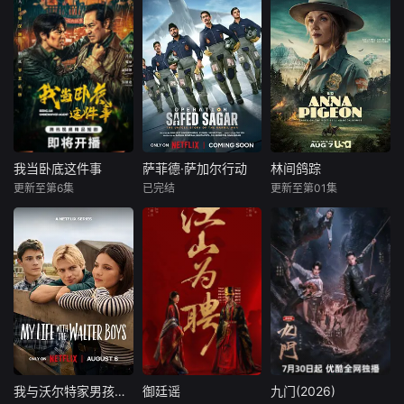
我当卧底这件事
萨菲德·萨加尔行动
林间鸽踪
我当卧底这件事
萨菲德·萨加尔行动
林间鸽踪
更新至第6集
已完结
更新至第01集
未知
悉塔尔特
崔茜·史皮瑞达可斯
阿比·维尔马
库珀·利维
制作公司：鑫泰影
吉米·舍尔吉勒
瑞恩·诺斯柯特
视、妙笔华章 题
材：警匪、反诈 规
以卡吉尔战争为背
Anna Pigeon is a f
格：15分钟X24集
景，《白沙行动》
ormer city slicker
拍摄地点：广东 出
讲述了印度空军"金
who became a pa
品人：郑伟、梁可
色箭头"第17中队的
rk ranger after a d
青、孟钰辰、刘凌
故事，他们最初的
evastating loss ch
爽 总制片人：刘习
任务是执行照相侦
anged the trajecto
阳、张皓颜 制片
察任务。但当他们
ry of her life forev
人：朱云云、涓
的中队长B.S.达诺
er. While Anna trie
我与沃尔特家男孩的生活第三季
御廷谣
九门(2026)
我与沃尔特家男孩的生活第三季
御廷谣
九门(2026)