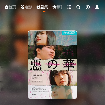
立即登录
首页
电影
下载客户端
剧集
综艺
动漫
短剧
稀饭影视
{if condition="$obj.vod_points