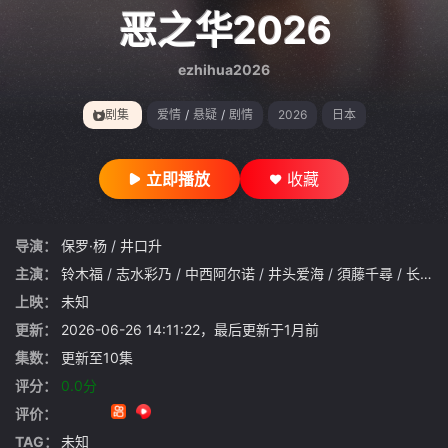
gt 0"}
恶之华2026
ezhihua2026
剧集
爱情
/
悬疑
/
剧情
2026
日本
立即播放
收藏
导演：
保罗·杨
/
井口升
主演：
铃木福
/
志水彩乃
/
中西阿尔诺
/
井头爱海
/
須藤千尋
/
长谷川朝晴
上映：
未知
更新：
2026-06-26 14:11:22，最后更新于1月前
集数：
更新至10集
评分：
0.0分
评价：
TAG：
未知