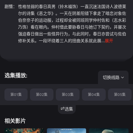
剧情：
性格怯弱的春日高男（铃木福饰）一直沉迷法国诗人波德莱
尔的诗集《恶之华》。一天在阴差阳错下拿走了暗恋对象佐
伯奈奈子的运动服，过程却全被同班同学仲村佐和（志水彩
乃饰）看在眼内。仲村借此要胁春日与她订下契约，并屡次
强迫春日做出一些怪异行为，与此同时，春日亦尝试与佐伯
修补关系。一段环绕着三人的扭曲关系就此展...
展开
选集播放:
切换线路
第01集
第02集
第03集
第04集
第05集
选集
相关影片