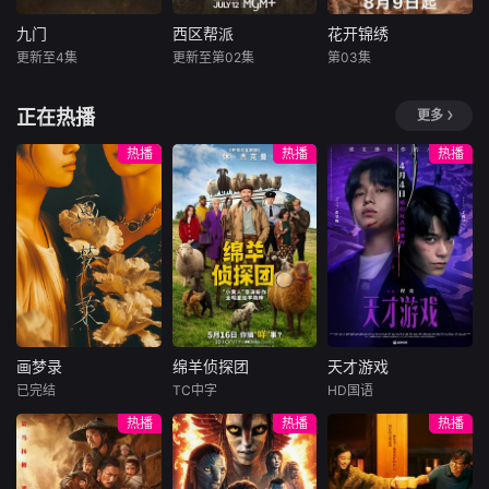
（NewChayapa
的故事，展现了人
k）’以及‘BAABIN
民警察的赤胆忠心
九门
西区帮派
花开锦绣
九门
西区帮派
花开锦绣
（PJMahidol）’-‘B
与铁血柔情。该
更新至4集
更新至第02集
第03集
陈伟霆
陈瑶
J·K·西蒙斯
Will
丁禹兮
邓恩熙
曾舜晞
Jeffs
尤靖茹
正在热播
更多
《九门》讲述了长
Narcos creator Ch
豪爽重情的私盐贩
沙风云再起之时，
ris Brancato is de
子赵凌虽出身草
热播
热播
热播
张启山（陈伟霆
veloping a Peaky
莽，却心怀壮志，
饰）与吴老狗（曾
Blinders-style seri
他结识了遭人诬陷
舜晞 饰）强强联
es about Irish gan
私通的世家名媛小
手，携手霍仙姑
gs in New York. Br
姐傅庭芸，被迫一
（陈瑶 饰）与九门
ancato has reveal
起逃亡，二人历经
诸人共赴冒险奇
ed the project in t
家族与朝廷的重重
局。一桩401部队
he past few minut
考验，与命运抗
的神秘失踪事件，
es at Series Mani
争，终成传奇良
牵出百年尘封的惊
a, and it is under
缘。
画梦录
绵羊侦探团
天才游戏
天秘辛。生死抉
working title The
画梦录
绵羊侦探团
天才游戏
择、兄弟之情、门
Westies. Deadline
已完结
TC中字
HD国语
代露娃
唐诗逸
休·杰克曼
彭昱畅
丁禹兮
派担当与家国大义
understands the p
热播
热播
热播
林柏叡
尼可拉斯·博朗
李蔓瑄
相互交织。九门众
roject
尼古拉斯·加利齐纳
人用热血和牺牲，
民国的上海滩，身
穷途末路的天才少
守护家园，共渡难
怀绝技的孤女画师
牧羊人乔治
年刘全龙（彭昱畅