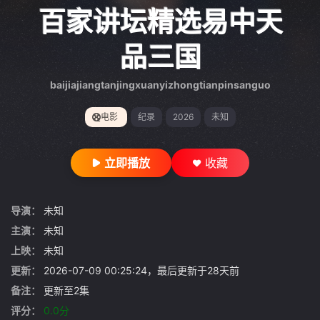
gt 0"}
百家讲坛精选易中天
品三国
baijiajiangtanjingxuanyizhongtianpinsanguo
电影
纪录
2026
未知
立即播放
收藏
导演：
未知
主演：
未知
上映：
未知
更新：
2026-07-09 00:25:24，最后更新于28天前
备注：
更新至2集
评分：
0.0分