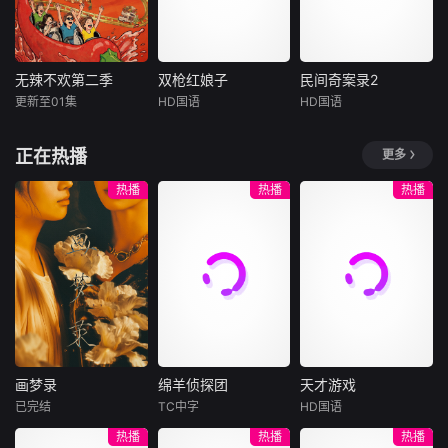
前，&amp;quot;露
民通过对机场、文
观、真实地反映十
西&amp;quot;骨架
化宫以及安达卢斯
大王朝的政治、军
化石在此出土，向
研究中心等建筑的
事、经济、文化、
世界证明这里是人
精彩影像展示，守
艺术、科技等方面
无辣不欢第二季
双枪红娘子
民间奇案录2
无辣不欢第二季
双枪红娘子
民间奇案录2
类先祖直立行走的
护并呈现着这座城
的成就，让历史自
更新至01集
HD国语
HD国语
未知
刘姝彤
文祈
古斌
盛少
起点；西南部的卡
市古老的历史。参
己来说话，深刻揭
王品一
张雪菡
法高原，则孕育了
加“节目交
示中国社会由
腾讯视频自制美食
正在热播
更多
世界上第一杯咖啡
纪录片《无辣不
1938年，高胜
患有妄想症的
的醇香。本片以&a
欢》第二季，以&a
男新婚之日，丈夫
警察张天盛遇上一
热播
热播
热播
mp;quot;起源&am
mp;quot;辣&amp;q
被日军残害，父辈
起离奇的神像杀人
p;quot;为
uot;为情绪钥匙，
亦遭屠戮。她举枪
事件，勘案过程
从个人感受延伸至
聚义，屡袭敌寇威
中，牵引出“婴胎报
社会群像，深入探
震四方，后得八路
仇”，“娘娘索命”等
寻这款当代&amp;q
军指点决心投身革
一连串妖异事件，
uot;情绪释放器&a
命。日军欲诱杀高
张天盛虽被种种诡
mp;quot;如何一辣
胜男，她孤身赴战
怪幻象阻碍，却坚
解千愁。本季我们
舍命换乡亲周全。
信这是藏在迷信后
再次出发，走遍辣
千钧一发间，八路
的人为诡计，勇于
画梦录
绵羊侦探团
天才游戏
域多地，用火辣风
军突袭而至全歼敌
向封建传统宣战，
画梦录
绵羊侦探团
天才游戏
味串联市井日常与
寇，
敢于
已完结
TC中字
HD国语
代露娃
唐诗逸
休·杰克曼
彭昱畅
丁禹兮
人间温情，描摹国
热播
热播
热播
林柏叡
尼可拉斯·博朗
李蔓瑄
人豁达热烈、向阳