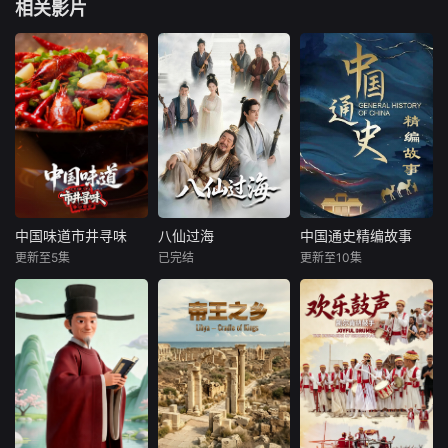
相关影片
中国味道市井寻味
八仙过海
中国通史精编故事
中国味道市井寻味
八仙过海
中国通史精编故事
更新至5集
已完结
更新至10集
未知
未知
未知
《中国味道·市井寻
山东蓬莱海边的八
本片立足宏阔历史
味》走遍大江南
仙石雕，承载着家
视野，系统梳理自
北，聚焦十组最接
喻户晓的民间传神
文明起源至1911年
地气的美食图景：
话。八位身世各不
的中国古代历史。
从一锅乱炖的豪
相同的凡人，各持
在保留原作对统一
迈，到明火直烤的
法器得道成仙，流
多民族国家形成及
奔放；从辣度爆表
传下黄粱一梦、倒
中华文明发展主线
的酣畅，到反差之
骑毛驴等诸多趣
的基础上，精编版