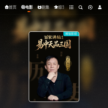
立即登录
首页
电影
下载客户端
剧集
综艺
动漫
短剧
稀饭影视
{if condition="$obj.vod_points