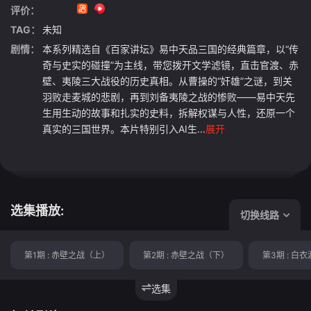
评价：
TAG：
未知
剧情：
本系列精选自《百家讲坛》易中天品三国的经典篇章，以“传
奇与史实的碰撞”为主线，带您拨开文学滤镜，直击官渡、赤
壁、夷陵三大战役的历史真相。从曹操的“奸雄”之谜，到关
羽败走麦城的悲剧，再到刘备夷陵之战的惨败——易中天先
生用生动的故事和扎实的史料，拆解权谋与人性，还原一个
真实的三国世界。本片特别引入AI生...
展开
选集播放:
切换线路
第1期 : 赤壁之战（上）
第2期 : 赤壁之战（下）
第3期 : 白
选集