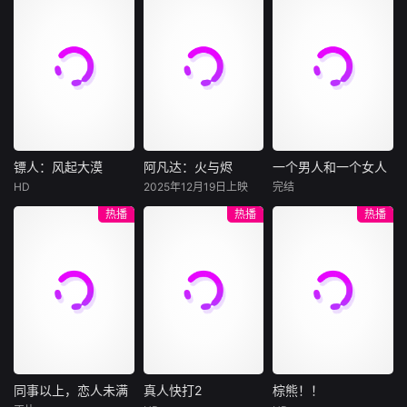
尼古拉斯·加利齐纳
而生的生活本色。
民国的上海滩，身
穷途末路的天才少
怀绝技的孤女画师
牧羊人乔治
年刘全龙（彭昱畅
许雁真，意外与身
（休·杰克曼饰）最
饰），被偏执富家
陷危局的融汇银行
爱给羊群读侦探小
公子陈伦（丁禹兮
总账姜心羽产生交
说，没想到自己有
饰）选中，被迫踏
集。姜心羽遭人陷
一天会离奇死亡。
入一场为他量身打
害，只得与许雁真
他留下的3000万
造的“换命游戏”。
结盟，彼时银行欲
巨额遗产，让每个
豪华别墅、名车名
将国宝名画低价卖
人貌似都有犯罪动
表、神秘女友全部
镖人：风起大漠
阿凡达：火与烬
一个男人和一个女人
镖人：风起大漠
阿凡达：火与烬
一个男人和一个女人
给外国人，许雁真
机。警察毫无头绪
备齐，在陈伦的精
HD
2025年12月19日上映
完结
吴京
谢霆锋
萨姆·沃辛顿
黄渤
倪妮
凭借自身精湛画技
之时，羊群们决定
心打造下，刘全龙
热播
热播
热播
于适
佐伊·索尔达娜
周汉宁
仿造名画、偷天换
“不务正业”迈出牧
瞬间拥有顶配人
西格妮·韦弗
日。几经波折，两
场，追查牧羊人“躺
生。
大漠之上，镖人、
男人（黄渤
人联手在各方势力
平
官府、西域五大家
影片聚焦杰克·萨利
饰）和女人（倪妮
的夹缝间巧妙周
族等多方势力盘根
与奈蒂莉一家的命
饰）飞机同时落
旋，共历险阻，破
错节、暗潮涌动。
运起伏，在前作的
地，入住同一家酒
解重重困境。
“天字第二号逃犯”
情感余波之上，深
店，成为一墙之隔
刀马接下特殊押镖
刻描绘一个家族在
的邻居。不够隔音
任务，和同伴一起
战火中如何成长、
的房间暴露了男人
从西域护镖远赴长
并共同守护血脉相
和女人因生活暂停
安。不料，他们的
连的情感纽带的历
陷入的困境，健
同事以上，恋人未满
真人快打2
棕熊！！
同事以上，恋人未满
真人快打2
棕熊！！