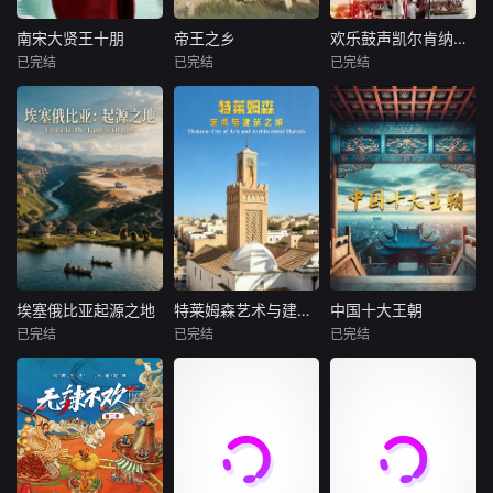
味的惊喜；从时令
闻，其中最广为流
进一步优化叙事结
山野的鲜灵，到下
传的八仙过海、各
构，聚焦历代治乱
南宋大贤王十朋
帝王之乡
欢乐鼓声凯尔肯纳鼓手
南宋大贤王十朋
帝王之乡
欢乐鼓声凯尔肯纳鼓手
水全物的逆袭与入
显神通勇斗龙王的
兴衰的关键节点与
已完结
已完结
已完结
未知
未知
未知
席。更有舌尖上的
故事，不仅是奇幻
历史人物命运，强
非遗传承，
神话，更藏着古时
化内容的情节张力
聚焦南宋“状元贤
聚焦利比亚古城勒
介绍凯尔肯纳群岛
百姓对惩恶扬善、
与视听表现力。删
守”王十朋，以人物
卜达，位于首都的
的民间民俗文化，
和而不同的美好期
削繁冗，力求在严
生平为轴、精神内
黎波里以东约120
当地居民一直致力
盼。
谨底色之上，生动
核为魂，串联其求
公里。该城由腓尼
于将这些传统世代
揭示历史演进的内
学、治家、从政、
基水手于公元前七
相传并加以保护。
在逻辑与规律，为
交友、寄情山水的
世纪建立，后来在
参加“节目交流竞
观众呈现一部脉络
完整人生，既还原
罗马帝国时期成为
赛”——“阿拉伯世
清晰、史实翔实、
一位“清廉刚直、勤
北非最重要的城市
界各地”类别，主题
引人入胜的影像中
民务实”的古代贤士
之一。
为“阿拉伯世界的民
国通史。
形象，又挖掘其思
间艺术”
埃塞俄比亚起源之地
特莱姆森艺术与建筑之城
中国十大王朝
埃塞俄比亚起源之地
特莱姆森艺术与建筑之城
中国十大王朝
想与实践对当代的
已完结
已完结
已完结
未知
未知
未知
现实意义，是兼具
历
埃塞俄比亚，被誉
围绕阿尔及利亚建
大型历史纪录片
为&amp;quot;非洲
筑艺术的历史展
《中国十大王朝》
屋脊&amp;quot;与
开，以特莱姆森为
以独特、生动的切
&amp;quot;人类起
典型案例。由于这
入点，用大量历史
源的故乡&amp;qu
座城市拥有丰富的
资料和最新考古发
ot;。三百二十万年
建筑遗产，当地居
现，从多侧面客