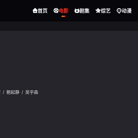
首页
电影
剧集
综艺
动漫
莹
/
鲍起静
/
吴宇森