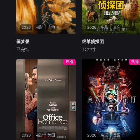
势提议联手打劫押款车，计划
借大坑舞火龙盛典人流管制实
施行动，三人在煎熬中达成共
识。行动当晚局势彻底失控：
2026
电影
内地
2026
电影
其它
追杀丧坤的黑帮、全副武装的
南亚悍匪、本欲假意劫车的三
画梦录
画梦录
绵羊侦探团
绵羊侦探团
人形成三方混战。三人不忍伤
已完结
TC中字
及无辜，驾车转
代露娃
唐诗逸
林柏叡
休·杰克曼
尼可拉斯·博朗
尼古拉斯·加利齐纳
民国的上海滩，身怀绝技的孤
热播
热播
女画师许雁真，意外与身陷危
牧羊人乔治（休·杰克曼
局的融汇银行总账姜心羽产生
饰）最爱给羊群读侦探小说，
交集。姜心羽遭人陷害，只得
没想到自己有一天会离奇死
与许雁真结盟，彼时银行欲将
亡。他留下的3000万巨额遗
国宝名画低价卖给外国人，许
产，让每个人貌似都有犯罪动
雁真凭借自身精湛画技仿造名
机。警察毫无头绪之时，羊群
画、偷天换日。几经波折，两
们决定“不务正业”迈出牧场，
人联手在各方势力的夹缝间巧
追查牧羊人“躺平
妙周旋，共历险阻，破解重重
困境。
2026
电影
美国
2026
电影
美国