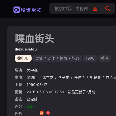
喋血街头
diexuejietou
电影
剧情
/
动作
/
惊悚
/
犯罪
1990
香港
导演：
吴宇森
主演：
梁朝伟
/
张学友
/
李子雄
/
任达华
/
甄楚倩
/
袁洁
上映：
1990-08-17
更新：
2026-06-06 09:17:59，最后更新于2月前
备注：
已完结
评分：
8.2分
评价：