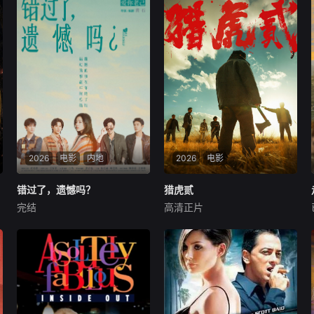
2026
电影
内地
2026
电影
错过了，遗憾吗？
错过了，遗憾吗？
猎虎贰
猎虎贰
完结
高清正片
庄达菲
王安宇
白客
康磊
李先时
杨亚
00后女孩吴小北惨遭"断崖式
2004 年深秋西北草原，假交
分手"，失恋后的她在发疯和
警截停铜矿押运车，炸药破
颓废中反复横跳，终于决定反
箱、两命陨灭，悍匪携枪遁入
击！小北跌跌撞撞做完了"失
茫茫戈壁。刑警杨志刚凭现场
恋后也不必做的12件事"：改
足迹与痕迹精准锁凶，追凶途
造自己、假装理性、周旋于形
中接连牵出牧民灭口、矿场内