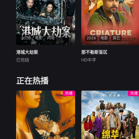
形色色的异性之间……然而这
成员单飞、网红“塌房”，大叔
一场大型失恋展览，真的能带
病倒，他们毅然
她走出失恋吗？
2026
电影
内地
2024
电影
其它
港城大劫案
港城大劫案
那不勒斯盲区
那不勒斯盲区
已完结
HD中字
未知
马尔科·达莫雷
Maria
Esposito
90年代中国香港，三位深陷生
十三岁的费德里科与苏
存绝境的底层小人物，因一场
西，是那不勒斯两大死敌大佬
正在热播
劫案命运交织。押款员唐月玲
的后代。突然间生活变成了一
急需巨款为心脏病父亲做移植
场绝望的狂飙，彻底脱离掌控
热播
热播
手术；搭档李国荣遭杀猪盘骗
并彻底改变了命运。但在这里
光积蓄，还面临失业危机；街
他们也将迎来一个盲区，那是
坊丧坤在黑帮九纹龙手下谋
能将自由选择权死死握在手中
生，不慎弄丢社团钱款，遭黑
的圣地。
帮全城追杀。走投无路的唐月
玲与丧坤打算抢夺黑帮钱财，
行动失败偶遇李国荣，行车记
录仪拍下二人图谋。李国荣顺