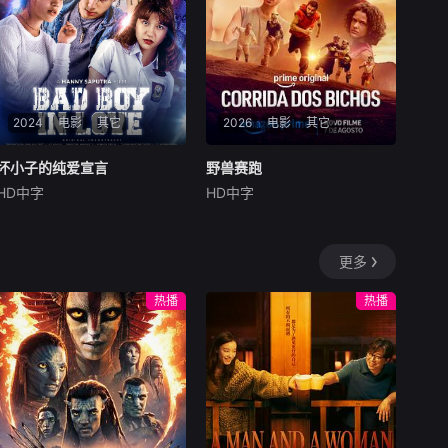
地”。在经过几段荒唐的创业
碰到了武馆继承人夏新颖，武
求职后，他们选择了逃离。从
官总被阿龙来捣乱，
都市到县城再到无人区。这是
一部关于青年成长的故事，当
他们面对婚姻，家庭，事业的
时候，他们依旧像没有长大的
孩子。可时间不会听你解释，
2024
电影
其它
2026
电影
其它
它已经熟练的将你送入人生的
另一个轨道。他们开始慌张，
坏小子的纯爱宣言
坏小子的纯爱宣言
野兽赛跑
野兽赛跑
计划逃跑。像失恋的少女一
HD中字
HD中字
杰夫·史密斯
Cassandra
Lee
马修斯·阿布雷乌
阿妮塔
阿兹
般，指责对方的背叛，同时谁
也无法忘记那些美好的时光。
在繁华躁动的现代名城茂
在反乌托邦里约热内卢废
物，内向腼腆的梭罗少女莎
墟中，城市被阶级斗争撕裂，
更多
拉，在这里转入了一所酷炫的
人们沉迷于血腥竞技。一位抵
新学校，就此开启了属于她的
抗运动领袖为拯救妹妹免于遭
热播
热播
青春新篇章。
遇比死亡更惨烈的命运，被迫
卷入一场暴力而高风险的竞
赛。