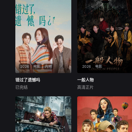
2026
电影
内地
2026
电影
错过了遗憾吗
错过了遗憾吗
一般人物
一般人物
已完结
高清正片
庄达菲
王安宇
白客
袁林鑫
魏兵
马朕
00后女孩吴小北惨遭“断崖式
袁小道怀揣成为网红的梦想创
分手”，失恋后的她在发疯和
作短视频，并与周小乙等人组
颓废中反复横跳，终于决定反
建了“红透半边天”团队。然而
击！小北跌跌撞撞做完了“失
团队在发展过程中遭遇了诸多
恋后也不必做的12件事”：改
矛盾与分歧，幸得神秘大叔助
造自己、假装理性、周旋于形
力。团队成功实现转型。随后