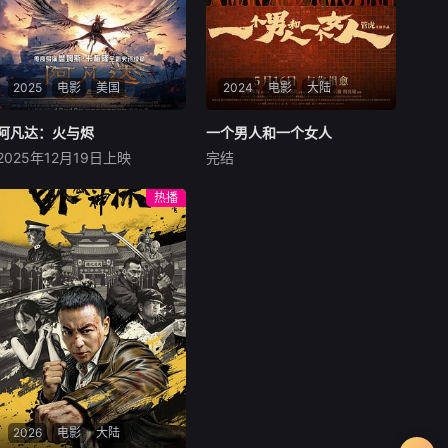
2025
电影
美国
2024
电影
大陆
阿凡达：火与烬
阿凡达：火与烬
一个男人和一个女人
一个男人和一个女人
2025年12月19日上映
完结
萨姆·沃辛顿
佐伊·索尔达娜
黄渤
倪妮
周汉宁
西格妮·韦弗
男人（黄渤饰）和女人
热播
影片聚焦杰克·萨利与奈蒂莉一
（倪妮饰）飞机同时落地，入
家的命运起伏，在前作的情感
住同一家酒店，成为一墙之隔
余波之上，深刻描绘一个家族
的邻居。不够隔音的房间暴露
在战火中如何成长、并共同守
了男人和女人因生活暂停陷入
护血脉相连的情感纽带的历
的困境，健康、家庭、婚姻、
程，从而将故事推向更具张力
经济......成年人的生活里从来
的全新维度。此外，潘多拉的
没有“容易”
全新领域也即将揭晓
2026
电影
大陆