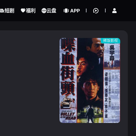
立即登录
短剧
福利
云盘
APP
稀饭影视
{if condition="$obj.vod_points
gt 0"}