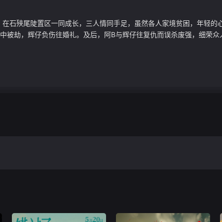
）在石殎尾陡置区一同成长，三人情同手足，虽然各人家境贫困，年轻的
中被劫，辉仔负伤往婚礼。及后，阿B与辉仔往复仇而误杀废强，细荣众人遂