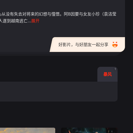
心从没有失去对将来的幻想与憧憬。阿B因要与女友小珍（袁洁莹
到越南逃亡...
展开
好影片，与好朋友一起分享
1
暴风