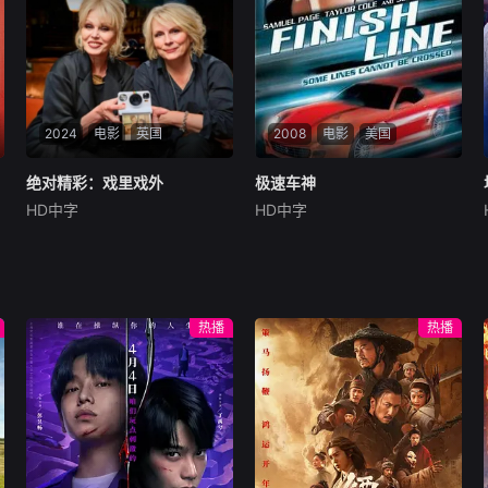
形色色的异性之间……然而这
鬼、信用社惊天劫案，亡命团
一场大型失恋展览，真的能带
伙内讧反杀、边境
她走出失恋吗？
2024
电影
英国
2008
电影
美国
绝对精彩：戏里戏外
绝对精彩：戏里戏外
极速车神
极速车神
HD中字
HD中字
艾玛·邦顿
理查德·柯蒂斯
山姆·佩吉
斯克特·拜奥
埃默拉尔德·芬内尔
泰勒·科尔
在这部温情脉脉的怀旧纪
天真而可敬的货仓工人Mi
录片中，四位国宝级女星再度
tch业余时是个赛车手，他一
重聚。她们将带领观众重温璀
直的梦想是参加职业比赛。当
热播
热播
璨记忆，独家揭秘当年的幕后
富翁FrankChase以高薪来诱
制作内幕。正是这部惊世骇俗
惑他当私人修理工，兼女儿Je
的先锋神剧，彻底颠覆并开创
ssie的保镖时，Mitch崇高的
了女性喜剧史诗。
目标突然变得很接近。可