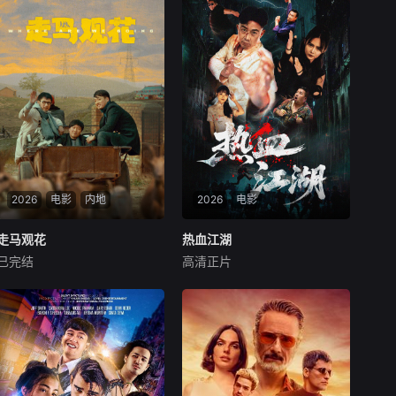
2026
电影
内地
2026
电影
走马观花
走马观花
热血江湖
热血江湖
已完结
高清正片
琚子轩
李聪
张越宁
赵天齐
颜嫣
新波，丁大宁，郭华，程依慕
该剧主要讲述了赵子风从小和
他们毕业于同一所大学。他们
爷爷在乡下习武，长大后从乡
和很多年轻人一样，自以为
野来到大城市寻找自己的一处
是，敏感脆弱，没有被认可的
立足之地。在这样一个充满快
才华。他们来自不同的地方，
节奏、充满利益的城市，子风
却有一个共同的愿望“出人头
十分迷茫，机缘巧合下这时候