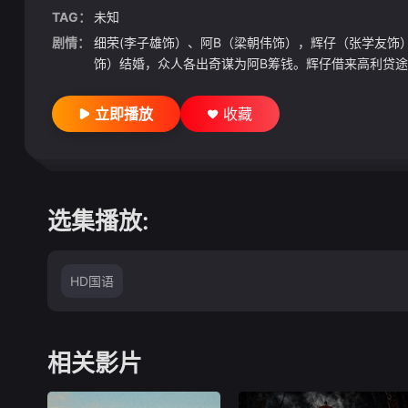
TAG：
未知
剧情：
细荣(李子雄饰）、阿B（梁朝伟饰），辉仔（张学友饰
饰）结婚，众人各出奇谋为阿B筹钱。辉仔借来高利贷途
立即播放
收藏
选集播放:
HD国语
相关影片