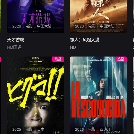
2026
电影
中国大陆
2026
电影
中国大陆
天才游戏
天才游戏
镖人：风起大漠
镖人：风起大漠
HD国语
HD
彭昱畅
丁禹兮
李蔓瑄
吴京
谢霆锋
于适
穷途末路的天才少年刘全龙
大漠之上，镖人、官府、西域
热播
热播
（彭昱畅 饰），被偏执富家公
五大家族等多方势力盘根错
子陈伦（丁禹兮 饰）选中，被
节、暗潮涌动。“天字第二号
迫踏入一场为他量身打造的
逃犯”刀马接下特殊押镖任
“换命游戏”。豪华别墅、名车
务，和同伴一起从西域护镖远
名表、神秘女友全部备齐，在
赴长安。不料，他们的护送对
陈伦的精心打造下，刘全龙瞬
象竟是“天字第一号逃犯”知世
间拥有顶配人生。
郎……天下熙熙皆为利来，各
方势力闻风入局，抢镖厮杀接
连上演……
2025
电影
日本
2026
电影
西班牙