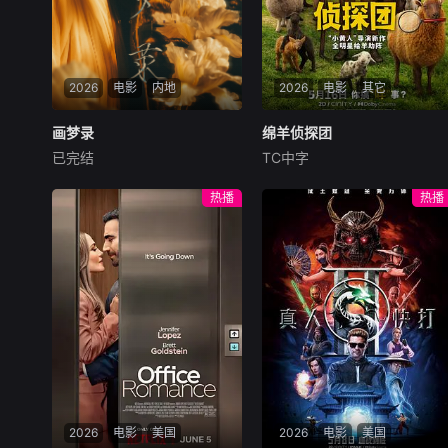
势提议联手打劫押款车，计划
借大坑舞火龙盛典人流管制实
施行动，三人在煎熬中达成共
识。行动当晚局势彻底失控：
2026
电影
内地
2026
电影
其它
追杀丧坤的黑帮、全副武装的
南亚悍匪、本欲假意劫车的三
画梦录
画梦录
绵羊侦探团
绵羊侦探团
人形成三方混战。三人不忍伤
已完结
TC中字
及无辜，驾车转
代露娃
唐诗逸
林柏叡
休·杰克曼
尼可拉斯·博朗
尼古拉斯·加利齐纳
民国的上海滩，身怀绝技的孤
热播
热播
女画师许雁真，意外与身陷危
牧羊人乔治（休·杰克曼
局的融汇银行总账姜心羽产生
饰）最爱给羊群读侦探小说，
交集。姜心羽遭人陷害，只得
没想到自己有一天会离奇死
与许雁真结盟，彼时银行欲将
亡。他留下的3000万巨额遗
国宝名画低价卖给外国人，许
产，让每个人貌似都有犯罪动
雁真凭借自身精湛画技仿造名
机。警察毫无头绪之时，羊群
画、偷天换日。几经波折，两
们决定“不务正业”迈出牧场，
人联手在各方势力的夹缝间巧
追查牧羊人“躺平
妙周旋，共历险阻，破解重重
困境。
2026
电影
美国
2026
电影
美国