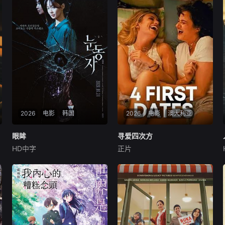
2026
电影
韩国
2026
电影
澳大利亚
眼眸
眼眸
寻爱四次方
寻爱四次方
HD中字
正片
申敏儿
金南熙
李承勇
Hilary
Boyce
Jordyn
围绕因患有家族遗传病而
寻找完美婚礼日期的过程，扎
导致视力逐渐丧失的摄影师瑞
拉经历了一连串的冒险——并
真展开。在面对跨越视力障
走向了她未曾预料的爱情。
碍、好不容易成为陶艺家却离
奇身亡的双胞胎妹妹瑞音时，
瑞真孤身一人踏上了挖掘死亡