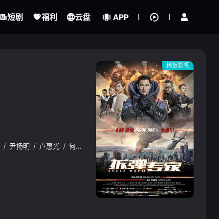
立即登录
短剧
福利
云盘
APP
稀饭影视
/
尹扬明
/
卢惠光
/
何华超
{if condition="$obj.vod_points
gt 0"}