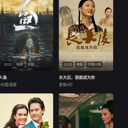
2022
电影
大陆
2025
电影
中国大陆
人鱼
人鱼
长大后，我就成为你
长大后，我就成为你
HD国语版
更新HD
樊少皇
孙洪涛
影片讲述了主人公韩郝（樊少
电影《长大后，我就成为你》
皇饰）为了营救意外被困秘密
由中共四川省第十一届党代
实验室的儿子，勇往直前，与
表、第十二届中华慈善奖最具
不明生物“人鱼”斗智斗勇，凭
爱心慈善楷模张彦杰老师的故
借着坚韧的信念和超群的智慧
事改编，通过创建爱心助学机
带领被困小队，历经重重危
构、罹患癌症、奔走呼吁、助