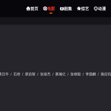
首页
电影
剧集
综艺
动漫
黄日华
/
石修
/
廖启智
/
张竣杰
/
蔡瀚亿
/
张继聪
/
李国麟
/
骆应钧