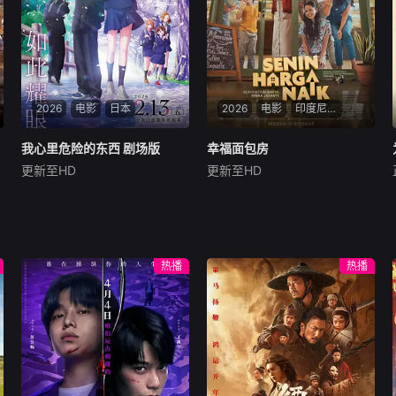
真相的道路，并在黑暗的边缘
与隐藏的真相正面交锋
2026
电影
日本
2026
电影
印度尼西亚
我心里危险的东西 剧场版
我心里危险的东西 剧场版
幸福面包房
幸福面包房
更新至HD
更新至HD
羊宫妃那
堀江瞬
Nadya
Arina
Meriam
市川京太郎是个沉迷于《杀人
暂无简介
大百科》和《解剖图鉴》这类
书籍、中二病病入膏肓的男
生。就在市川沉浸于自己安静
热播
热播
的世界时，班上的风云人物·山
田杏奈突然闯了进来！她在图
书室狼吞虎咽地吃御饭团，或
是哼着小曲儿。有时又突然凑
得很近……面对山田难以预测
的言行，市川虽然困惑不已，
却不知不觉间满脑子都是山田
的身影了。另一方面，山田也