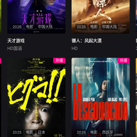
在与市川交谈的过程中，逐渐
对他的存在在意起来──。 第
一次体会到的“喜欢”这种心
情。无论是擦肩而过的误会，
2026
电影
中国大陆
2026
电影
中国大陆
还是笨拙的心意，两人都一一
跨越，彼此的距离虽然缓慢，
天才游戏
天才游戏
镖人：风起大漠
镖人：风起大漠
却无比坚定地逐渐拉近了。
HD国语
HD
彭昱畅
丁禹兮
李蔓瑄
吴京
谢霆锋
于适
穷途末路的天才少年刘全龙
大漠之上，镖人、官府、西域
热播
热播
（彭昱畅 饰），被偏执富家公
五大家族等多方势力盘根错
子陈伦（丁禹兮 饰）选中，被
节、暗潮涌动。“天字第二号
迫踏入一场为他量身打造的
逃犯”刀马接下特殊押镖任
“换命游戏”。豪华别墅、名车
务，和同伴一起从西域护镖远
名表、神秘女友全部备齐，在
赴长安。不料，他们的护送对
陈伦的精心打造下，刘全龙瞬
象竟是“天字第一号逃犯”知世
间拥有顶配人生。
郎……天下熙熙皆为利来，各
方势力闻风入局，抢镖厮杀接
连上演……
2025
电影
日本
2026
电影
西班牙