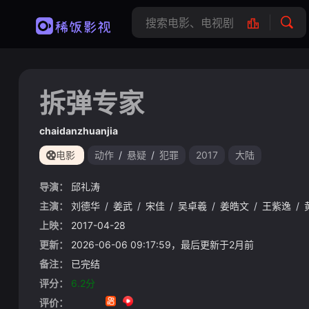
拆弹专家
chaidanzhuanjia
电影
动作
/
悬疑
/
犯罪
2017
大陆
导演：
邱礼涛
主演：
刘德华
/
姜武
/
宋佳
/
吴卓羲
/
姜皓文
/
王紫逸
/
上映：
2017-04-28
更新：
2026-06-06 09:17:59，最后更新于2月前
备注：
已完结
评分：
6.2分
评价：