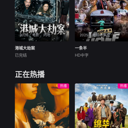
团伙，他们绑架少女拍摄血腥
影片，还准备除掉兄
2026
电影
内地
2025
电影
其它
港城大劫案
港城大劫案
一条半
一条半
已完结
HD中字
未知
Jonathan
Boynton-Lee
Trevor
90年代中国香港，三位深陷生
存绝境的底层小人物，因一场
在熙熙攘攘的约翰内斯堡
正在热播
劫案命运交织。押款员唐月玲
市中心，一对性格迥异的搭档
急需巨款为心脏病父亲做移植
在南非动作喜剧片中惊艳了整
热播
热播
手术；搭档李国荣遭杀猪盘骗
个打击犯罪的舞台。一位循规
光积蓄，还面临失业危机；街
蹈矩的警察勉强与一位能言善
坊丧坤在黑帮九纹龙手下谋
辩的线人搭档，在险恶的地下
生，不慎弄丢社团钱款，遭黑
贩毒世界中擦出了火花。他们
帮全城追杀。走投无路的唐月
凭借着意想不到的情
玲与丧坤打算抢夺黑帮钱财，
行动失败偶遇李国荣，行车记
录仪拍下二人图谋。李国荣顺