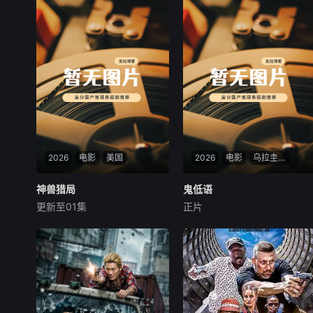
2026
电影
美国
2026
电影
乌拉圭 / 阿根廷
神兽猎局
神兽猎局
鬼低语
鬼低语
更新至01集
正片
未知
卢西亚诺·卡塞雷斯
马塞洛·米奇诺
Ana
A group of reptile fanatics
饱受父亲暴力虐待的兄妹露
builds a global smuggling em
西亚与阿德里安，逃往母亲留
pire, while a scrappy team of
下的偏远庄园避难。在这座与
animal cops r
世隔绝的古宅里，露西亚通过
猫咪身上隐藏的摄像头，意外
发现邻居们竟是虐杀电影犯罪