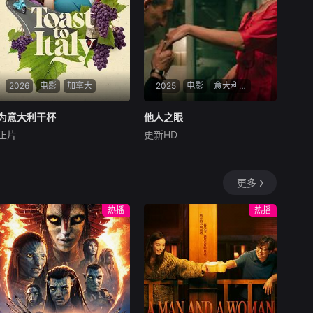
机。一场紧张刺激的生死逃亡
贫脱贫等多个感人情景，生动
就此展开……
演绎张彦杰不畏艰难的
2026
电影
加拿大
2025
电影
意大利,比利时
为意大利干杯
为意大利干杯
他人之眼
他人之眼
正片
更新HD
托里·德维托
威尔·坎普
杰丝敏·特丽卡
菲利波·蒂米
莉莉·奈特
In the island owned by a we
珍妮去意大利旅行，为她姐姐
althy Marquis, Elena's arrival
更多
的婚礼买了一瓶特别的葡萄
marks the beginning of a pas
酒。她遇到了Arrigo，也在寻
sionate lo
热播
热播
找著名的“爱情酒”,他们一起寻
找自己的爱情。