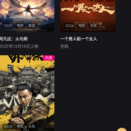
2025
电影
美国
2024
电影
大陆
阿凡达：火与烬
阿凡达：火与烬
一个男人和一个女人
一个男人和一个女人
2025年12月19日上映
完结
萨姆·沃辛顿
佐伊·索尔达娜
黄渤
倪妮
周汉宁
西格妮·韦弗
男人（黄渤饰）和女人
热播
影片聚焦杰克·萨利与奈蒂莉一
（倪妮饰）飞机同时落地，入
家的命运起伏，在前作的情感
住同一家酒店，成为一墙之隔
余波之上，深刻描绘一个家族
的邻居。不够隔音的房间暴露
在战火中如何成长、并共同守
了男人和女人因生活暂停陷入
护血脉相连的情感纽带的历
的困境，健康、家庭、婚姻、
程，从而将故事推向更具张力
经济......成年人的生活里从来
的全新维度。此外，潘多拉的
没有“容易”
全新领域也即将揭晓
2026
电影
大陆