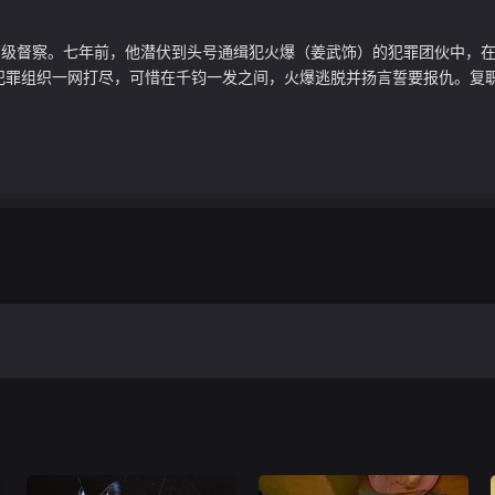
高级督察。七年前，他潜伏到头号通缉犯火爆（姜武饰）的犯罪团伙中，
罪组织一网打尽，可惜在千钧一发之间，火爆逃脱并扬言誓要报仇。复职后