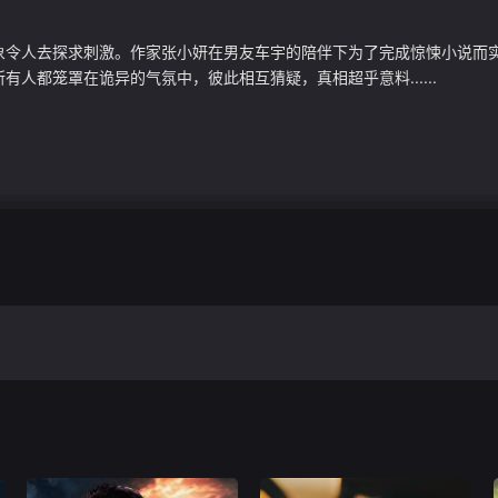
象令人去探求刺激。作家张小妍在男友车宇的陪伴下为了完成惊悚小说而
人都笼罩在诡异的气氛中，彼此相互猜疑，真相超乎意料......