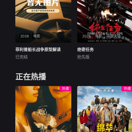
的发现也是一次“不小心”的惊
治乱兴衰的关键节点与历史人
喜。本片将带你
物命运，强化内容的情节张力
与视听表现力。删削繁冗，力
求在严谨底色之上，生动揭示
历史演进的内在逻辑与规律，
为观众呈现一部脉络清晰、史
2026
电影
实翔实、引人入胜的影像中国
2026
电影
中国大陆
通史。
菲利普船长战争原型解读
菲利普船长战争原型解读
绝密任务
绝密任务
已完结
抢先版
未知
卢靖姗
余文乐
于文文
本付费节目非正片，索马里外
首部女子反恐特战队电影，面
海，四名持枪海盗劫持万吨远
对恐怖主义恶势力，“最飒女
正在热播
洋货轮，船长被挟持至封闭救
子反恐特战队”临危受命，精
生艇，在印度洋上开启五天五
英队长陈梓静（于文文 饰）率
热播
热播
夜的极限漂流对峙。从无武装
队员金凤（卢靖姗 饰）、齐燕
商船的被动防御与安全舱战
（蒋璐霞 饰）、宁宝儿（屈菁
术，到美军海豹突击队三枪同
菁 饰）等全队出击，“绝密任
步狙击的教科书式营救，五集
务”限时1
深度还原马士基阿拉巴马号劫
持事件全貌，拆解公海反海盗
作战的规则与博弈，厘清好莱
坞英雄叙事与真实事件的边