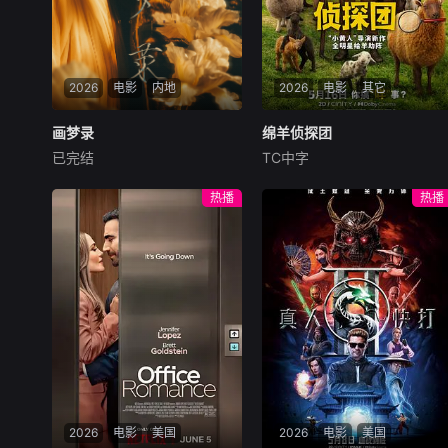
界。
2026
电影
内地
2026
电影
其它
画梦录
画梦录
绵羊侦探团
绵羊侦探团
已完结
TC中字
代露娃
唐诗逸
林柏叡
休·杰克曼
尼可拉斯·博朗
尼古拉斯·加利齐纳
民国的上海滩，身怀绝技的孤
热播
热播
女画师许雁真，意外与身陷危
牧羊人乔治（休·杰克曼
局的融汇银行总账姜心羽产生
饰）最爱给羊群读侦探小说，
交集。姜心羽遭人陷害，只得
没想到自己有一天会离奇死
与许雁真结盟，彼时银行欲将
亡。他留下的3000万巨额遗
国宝名画低价卖给外国人，许
产，让每个人貌似都有犯罪动
雁真凭借自身精湛画技仿造名
机。警察毫无头绪之时，羊群
画、偷天换日。几经波折，两
们决定“不务正业”迈出牧场，
人联手在各方势力的夹缝间巧
追查牧羊人“躺平
妙周旋，共历险阻，破解重重
困境。
2026
电影
美国
2026
电影
美国