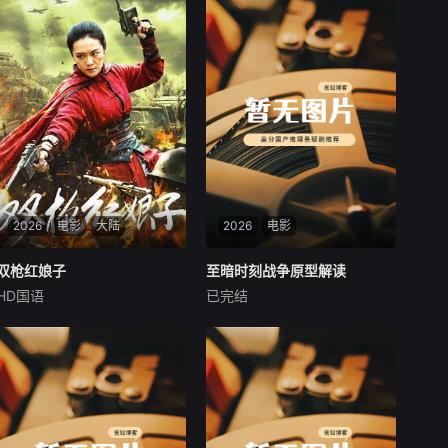
2026
电影
大陆
2026
电影
双枪红娘子
双枪红娘子
至暗时刻战争原型解读
至暗时刻战争原型解读
HD国语
已完结
刘姝彤
文祈
王品一
未知
1938年，高胜男新婚之
本付费节目非正片，从张伯伦
日，丈夫被日军残害，父辈亦
倒台到丘吉尔逆势上位，从内
遭屠戮。她举枪聚义，屡袭敌
阁和谈博弈到敦刻尔克绝境撤
寇威震四方，后得八路军指点
离奇迹，从王室立场转变终结
决心投身革命。日军欲诱杀高
绥靖思潮到两段真实演讲锁定
胜男，她孤身赴战舍命换乡亲
抗战国策——五集文案完整还