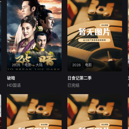
2026
电影
大陆
2026
电影
破暗
破暗
日食记第二季
日食记第二季
HD国语
已完结
李雅男
樊昱君
姜轩
姜轩
大康太师闻宇阳宴请皇上义子
2013年6月，出生在马路上的
神策府神威将军冷啸天，席间
白猫被它称之为“怪蜀黍”的主
告知他一个消息，刚刚继任北
人姜老刀捡回家，并得名酥
疆镇海王的薛世明遭刺客暗
饼，由此开始了一段全新的生
杀，大康名医李长生父子卷入
活。姜老刀是某设计公司老
其中，不日将斩首。冷啸天自
板，拥有相对自由的工作空