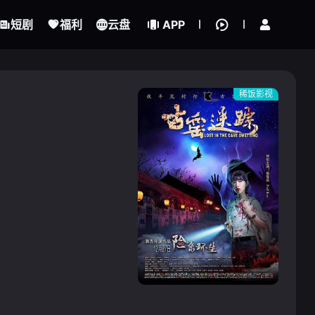
立即登录
短剧
福利
云盘
APP
稀饭影视
{if condition="$obj.vod_points
gt 0"}