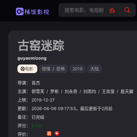
古窑迷踪
guyaomizong
电影
惊悚
/
恐怖
2019
大陆
导演：
袁杰
主演：
郭雪芙
/
罗彬
/
刘永奇
/
刘雨均
/
王奕斐
/
扈天翼
上映：
2019-12-27
更新：
2026-06-06 09:17:53，最后更新于2月前
备注：
已完结
评分：
0.0分
评价：