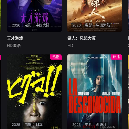
2026
电影
中国大陆
2026
电影
中国大陆
天才游戏
天才游戏
镖人：风起大漠
镖人：风起大漠
HD国语
HD
彭昱畅
丁禹兮
李蔓瑄
吴京
谢霆锋
于适
穷途末路的天才少年刘全龙
大漠之上，镖人、官府、西域
热播
热播
（彭昱畅 饰），被偏执富家公
五大家族等多方势力盘根错
子陈伦（丁禹兮 饰）选中，被
节、暗潮涌动。“天字第二号
迫踏入一场为他量身打造的
逃犯”刀马接下特殊押镖任
“换命游戏”。豪华别墅、名车
务，和同伴一起从西域护镖远
名表、神秘女友全部备齐，在
赴长安。不料，他们的护送对
陈伦的精心打造下，刘全龙瞬
象竟是“天字第一号逃犯”知世
间拥有顶配人生。
郎……天下熙熙皆为利来，各
方势力闻风入局，抢镖厮杀接
连上演……
2025
电影
日本
2026
电影
西班牙