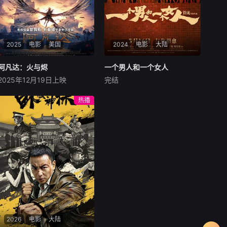
此的生存本能。
2025
电影
美国
2024
电影
大陆
阿凡达：火与烬
阿凡达：火与烬
一个男人和一个女人
一个男人和一个女人
2025年12月19日上映
完结
萨姆·沃辛顿
佐伊·索尔达娜
黄渤
倪妮
周汉宁
西格妮·韦弗
男人（黄渤饰）和女人
热播
影片聚焦杰克·萨利与奈蒂莉一
（倪妮饰）飞机同时落地，入
家的命运起伏，在前作的情感
住同一家酒店，成为一墙之隔
余波之上，深刻描绘一个家族
的邻居。不够隔音的房间暴露
在战火中如何成长、并共同守
了男人和女人因生活暂停陷入
护血脉相连的情感纽带的历
的困境，健康、家庭、婚姻、
程，从而将故事推向更具张力
经济......成年人的生活里从来
的全新维度。此外，潘多拉的
没有“容易”
全新领域也即将揭晓
2026
电影
大陆