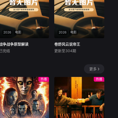
周全。千钧一发间，八路军突
原英国至暗时刻的权力博弈与
袭而至全歼敌寇，
国运抉择。妥协的代价是主权
阉割，坚持的底气来自全民共
识，一个国家的绝境翻盘从来
不是英雄主义的独角戏，而是
核心力量凝聚共识的合力逆
2026
电影
转。
2026
电影
战争战争原型解读
战争战争原型解读
卷舒风云说帝王
卷舒风云说帝王
已完结
更新至304期
未知
未知
本付费节目非正片，以海豹小
《卷舒风云说帝王》是一档叙
队在伊拉克拉马迪民居被围困
述历史的纪录片类节目，节目
更多
的真实经历为底色，一切基于
是由张贞杰主持、制作，以尽
老兵集体记忆重建战场。从前
量详实的史料为依据，每一集
热播
热播
沿侦察到通讯失联，从爆炸重
讲述一位中国皇帝的事迹，剖
伤到记忆断裂，用受限视角还
析重大历史事件发生的原因，
原现代巷战最压抑的真相。彻
用通俗易懂的语言及图像呈现
底打破特种部队无所不能的神
给大家。
话，呈现训练与装备无法消除
的战场不确定性，揭示战争创
伤如何伴随亲历者一生，读懂
普通士兵在绝境中仍不放弃彼