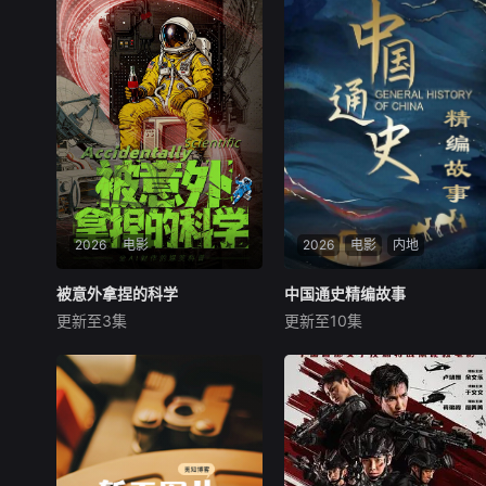
2026
电影
2026
电影
内地
被意外拿捏的科学
被意外拿捏的科学
中国通史精编故事
中国通史精编故事
更新至3集
更新至10集
未知
未知
在科学史上，许多改变世界的
本片立足宏阔历史视野，系统
重大发现与发明，其实都源于
梳理自文明起源至1911年的中
一场场美丽的“意外”——青霉
国古代历史。在保留原作对统
素的诞生来自一碟发霉的培养
一多民族国家形成及中华文明
皿，微波炉的灵感源于口袋里
发展主线的基础上，精编版进
融化的巧克力，甚至连X射线
一步优化叙事结构，聚焦历代