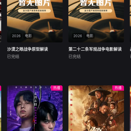
幼在北疆长大，李长生曾对他
间，而工作室便成为酥饼的新
有过救命之恩，冷啸天
家。主人看似粗狂，实则内心
细腻，心灵手巧，擅长精心制
作各种美味可口的点心和料
理，当然主人和同事小胖、肉
圆妹、光头老李成为首轮食
2026
电影
客，不过可爱的酥饼还是会有
2026
电影
它的特制料理。洋溢着温暖生
活气息的工作室，香味四溢。
沙漠之眼战争原型解读
沙漠之眼战争原型解读
第二十二条军规战争电影解读
第二十二条军规战争电影解读
那倾尽真意制作的美食，让每
已完结
已完结
未知
未知
一个人和可爱的小猫都找到了
归属感。
本付费节目非正片，俄军特种
本付费节目非正片，二战美军
航空引导员深入叙利亚沙漠敌
空军基地，飞行员被困在永远
后，以激光照射引导空中精准
看不到头的轰炸任务中，第二
打击，成为武装分子不惜代价
十二条军规用自相矛盾的逻辑
热播
热播
追杀的“沙漠之眼”。从阵亡战
闭环锁死所有逃生路径。从军
友遗体的冒死寻回，到特战搭
官用士兵性命堆砌晋升履历，
档在敌后绝境中建立的生死信
到炊事官跨国倒卖军火轰炸己
任，从帕尔米拉多方混战格局
方阵地牟利，从战友意外死亡
到战争无赢家的终局反思，五
的精神崩溃到罗马街头的战争
集深度拆解现代局部战争中最
荒诞，五集深度拆解这部黑色
隐蔽的空地协同作战，撕开英
幽默经典，揭露僵化军事官僚
雄滤镜下的战争残酷真相。
体系对人性的极致碾压。