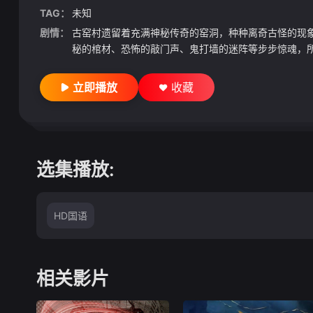
TAG：
未知
剧情：
古窑村遗留着充满神秘传奇的窑洞，种种离奇古怪的现
秘的棺材、恐怖的敲门声、鬼打墙的迷阵等步步惊魂，所有
立即播放
收藏
选集播放:
HD国语
相关影片