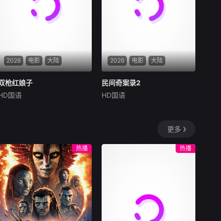
2026
电影
大陆
2026
电影
大陆
双枪红娘子
双枪红娘子
民间奇案录2
民间奇案录2
HD国语
HD国语
刘姝彤
文祈
王品一
古斌
盛少
张雪菡
1938年，高胜男新婚之
患有妄想症的警察张天盛
日，丈夫被日军残害，父辈亦
遇上一起离奇的神像杀人事
更多
遭屠戮。她举枪聚义，屡袭敌
件，勘案过程中，牵引出“婴
寇威震四方，后得八路军指点
胎报仇”，“娘娘索命”等一连串
热播
热播
决心投身革命。日军欲诱杀高
妖异事件，张天盛虽被种种诡
胜男，她孤身赴战舍命换乡亲
怪幻象阻碍，却坚信这是藏在
周全。千钧一发间，八路军突
迷信后的人为诡计，勇于向封
袭而至全歼敌寇，
建传统宣战，敢于