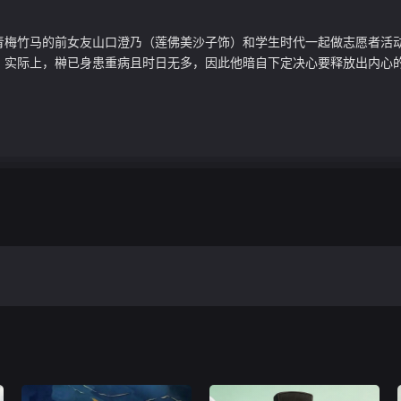
青梅竹马的前女友山口澄乃（莲佛美沙子饰）和学生时代一起做志愿者活
实际上，榊已身患重病且时日无多，因此他暗自下定决心要释放出内心的“