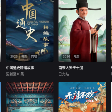
2026
电影
内地
2026
电影
中国通史精编故事
中国通史精编故事
南宋大贤王十朋
南宋大贤王十朋
更新至10集
已完结
未知
未知
本片立足宏阔历史视野，系统
聚焦南宋“状元贤守”王十朋，
梳理自文明起源至1911年的中
以人物生平为轴、精神内核为
国古代历史。在保留原作对统
魂，串联其求学、治家、从
一多民族国家形成及中华文明
政、交友、寄情山水的完整人
发展主线的基础上，精编版进
生，既还原一位“清廉刚直、
一步优化叙事结构，聚焦历代
勤民务实”的古代贤士形象，