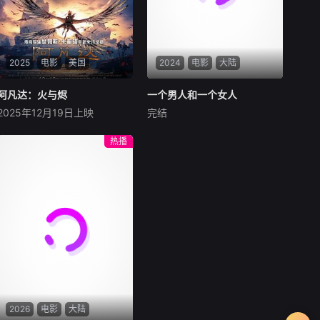
2025
电影
美国
2024
电影
大陆
阿凡达：火与烬
阿凡达：火与烬
一个男人和一个女人
一个男人和一个女人
2025年12月19日上映
完结
萨姆·沃辛顿
佐伊·索尔达娜
黄渤
倪妮
周汉宁
西格妮·韦弗
男人（黄渤饰）和女人
热播
影片聚焦杰克·萨利与奈蒂莉一
（倪妮饰）飞机同时落地，入
家的命运起伏，在前作的情感
住同一家酒店，成为一墙之隔
余波之上，深刻描绘一个家族
的邻居。不够隔音的房间暴露
在战火中如何成长、并共同守
了男人和女人因生活暂停陷入
护血脉相连的情感纽带的历
的困境，健康、家庭、婚姻、
程，从而将故事推向更具张力
经济......成年人的生活里从来
的全新维度。此外，潘多拉的
没有“容易”
全新领域也即将揭晓
2026
电影
大陆