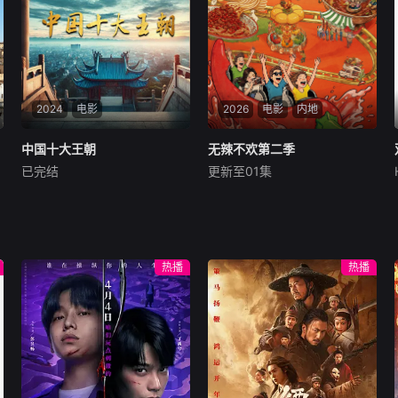
治乱兴衰的关键节点与历史人
又挖掘其思想与实践对当代的
物命运，强化内容的情节张力
现实意义，是兼具历
与视听表现力。删削繁冗，力
求在严谨底色之上，生动揭示
历史演进的内在逻辑与规律，
为观众呈现一部脉络清晰、史
实翔实、引人入胜的影像中国
2024
电影
2026
电影
内地
通史。
中国十大王朝
中国十大王朝
无辣不欢第二季
无辣不欢第二季
已完结
更新至01集
未知
未知
大型历史纪录片《中国十大王
腾讯视频自制美食纪录片《无
朝》以独特、生动的切入点，
辣不欢》第二季，以&amp;qu
用大量历史资料和最新考古发
ot;辣&amp;quot;为情绪钥
现，从多侧面客观、真实地反
匙，从个人感受延伸至社会群
热播
热播
映十大王朝的政治、军事、经
像，深入探寻这款当代&amp;
济、文化、艺术、科技等方面
quot;情绪释放器&amp;quot;
的成就，让历史自己来说话，
如何一辣解千愁。本季我们再
深刻揭示中国社会由
次出发，走遍辣域多地，用火
辣风味串联市井日常与人间温
情，描摹国人豁达热烈、向阳
而生的生活本色。