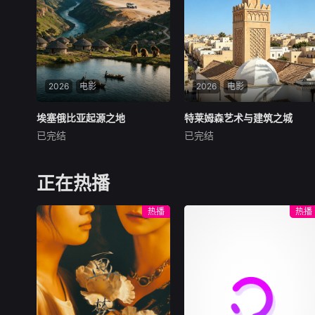
下水全物的逆袭与入席。更有
各显神通勇斗龙王的故事，不
舌尖上的非遗传承，
仅是奇幻神话，更藏着古时百
姓对惩恶扬善、和而不同的美
好期盼。
2026
电影
2026
电影
埃塞俄比亚起源之地
埃塞俄比亚起源之地
特莱姆森艺术与建筑之城
特莱姆森艺术与建筑之城
已完结
已完结
未知
未知
埃塞俄比亚，被誉为&amp;qu
围绕阿尔及利亚建筑艺术的历
ot;非洲屋脊&amp;quot;与&a
史展开，以特莱姆森为典型案
正在热播
mp;quot;人类起源的故乡&am
例。由于这座城市拥有丰富的
p;quot;。三百二十万年前，&
建筑遗产，当地居民通过对机
热播
热播
amp;quot;露西&amp;quot;骨
场、文化宫以及安达卢斯研究
架化石在此出土，向世界证明
中心等建筑的精彩影像展示，
这里是人类先祖直立行走的起
守护并呈现着这座城市古老的
点；西南部的卡法高原，则孕
历史。参加“节目交
育了世界上第一杯咖啡的醇
香。本片以&amp;quot;起源&
amp;quot;为