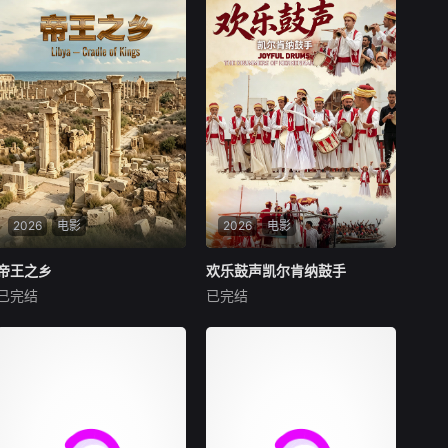
2026
电影
2026
电影
帝王之乡
帝王之乡
欢乐鼓声凯尔肯纳鼓手
欢乐鼓声凯尔肯纳鼓手
已完结
已完结
未知
未知
聚焦利比亚古城勒卜达，位于
介绍凯尔肯纳群岛的民间民俗
首都的黎波里以东约120公
文化，当地居民一直致力于将
里。该城由腓尼基水手于公元
这些传统世代相传并加以保
前七世纪建立，后来在罗马帝
护。参加“节目交流竞赛”——
国时期成为北非最重要的城市
“阿拉伯世界各地”类别，主题
之一。
为“阿拉伯世界的民间艺术”