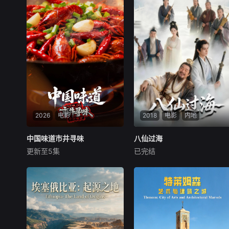
2026
电影
2018
电影
内地
中国味道市井寻味
中国味道市井寻味
八仙过海
八仙过海
更新至5集
已完结
未知
未知
《中国味道·市井寻味》走遍大
山东蓬莱海边的八仙石雕，承
江南北，聚焦十组最接地气的
载着家喻户晓的民间传神话。
美食图景：从一锅乱炖的豪
八位身世各不相同的凡人，各
迈，到明火直烤的奔放；从辣
持法器得道成仙，流传下黄粱
度爆表的酣畅，到反差之味的
一梦、倒骑毛驴等诸多趣闻，
惊喜；从时令山野的鲜灵，到
其中最广为流传的八仙过海、