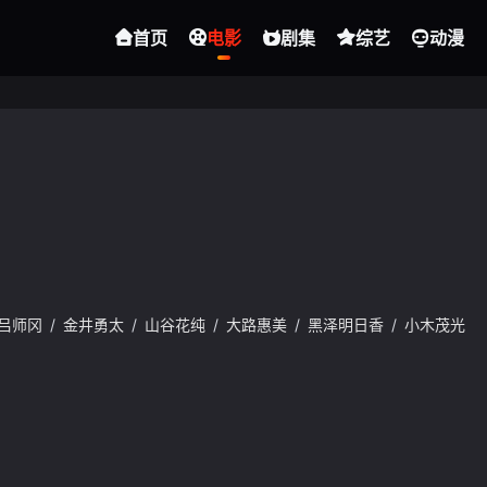
首页
电影
剧集
综艺
动漫
吕师冈
/
金井勇太
/
山谷花纯
/
大路惠美
/
黑泽明日香
/
小木茂光