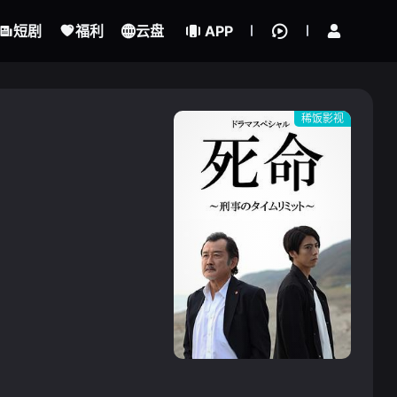
立即登录
短剧
福利
云盘
APP
稀饭影视
{if condition="$obj.vod_points
gt 0"}