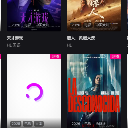
2026
电影
中国大陆
2026
电影
中国大陆
天才游戏
天才游戏
镖人：风起大漠
镖人：风起大漠
HD国语
HD
彭昱畅
丁禹兮
李蔓瑄
吴京
谢霆锋
于适
穷途末路的天才少年刘全龙
大漠之上，镖人、官府、西域
热播
热播
（彭昱畅 饰），被偏执富家公
五大家族等多方势力盘根错
子陈伦（丁禹兮 饰）选中，被
节、暗潮涌动。“天字第二号
迫踏入一场为他量身打造的
逃犯”刀马接下特殊押镖任
“换命游戏”。豪华别墅、名车
务，和同伴一起从西域护镖远
名表、神秘女友全部备齐，在
赴长安。不料，他们的护送对
陈伦的精心打造下，刘全龙瞬
象竟是“天字第一号逃犯”知世
间拥有顶配人生。
郎……天下熙熙皆为利来，各
方势力闻风入局，抢镖厮杀接
连上演……
2025
电影
日本
2026
电影
西班牙