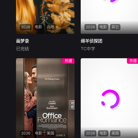
2026
电影
内地
2026
电影
其它
画梦录
画梦录
绵羊侦探团
绵羊侦探团
已完结
TC中字
代露娃
唐诗逸
林柏叡
休·杰克曼
尼可拉斯·博朗
尼古拉斯·加利齐纳
民国的上海滩，身怀绝技的孤
热播
热播
女画师许雁真，意外与身陷危
牧羊人乔治（休·杰克曼
局的融汇银行总账姜心羽产生
饰）最爱给羊群读侦探小说，
交集。姜心羽遭人陷害，只得
没想到自己有一天会离奇死
与许雁真结盟，彼时银行欲将
亡。他留下的3000万巨额遗
国宝名画低价卖给外国人，许
产，让每个人貌似都有犯罪动
雁真凭借自身精湛画技仿造名
机。警察毫无头绪之时，羊群
画、偷天换日。几经波折，两
们决定“不务正业”迈出牧场，
人联手在各方势力的夹缝间巧
追查牧羊人“躺平
妙周旋，共历险阻，破解重重
困境。
2026
电影
美国
2026
电影
美国