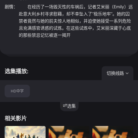
剧情：
在经历了一场毁灭性的车祸后，记者艾米丽（Emily）远
赴意大利乡村寻求慰藉，却不幸坠入了“极乐地牢”。她的囚
禁者竟然与她的前夫惊人地相似，并迫使她接受一系列危险
且充满感官诱惑的试炼。在这些试炼中，艾米丽深藏于心底
的那些禁忌记忆被逐一揭开
选集播放:
切换线路
HD中字
选集
相关影片