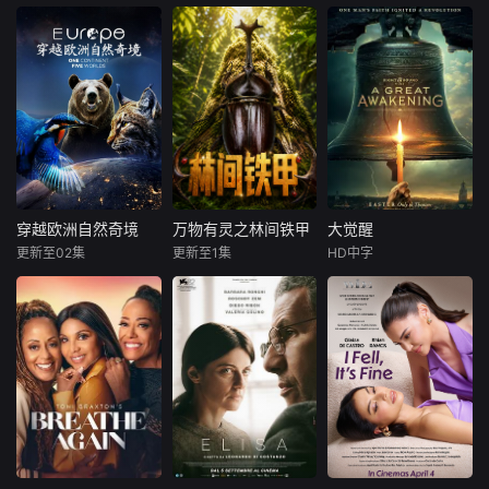
待，曹国舅与原生
投降，归国后背负
呼叫炮火覆盖己方
尼娅·朗
家庭断舍离。八种
怯懦骂名长达半个
阵地的终极抉择，
雷探长是一位旅行
本付费节目非正
朱利亚诺·瓦尔迪
困局，八条出路，
世纪。从矿产资本
五集深度拆解第二
侦探，他穿梭于不
片，三万红军面对
用神仙的故事给凡
博弈、维和规则漏
次车臣战争最惨烈
影片讲述迈克尔·杰
同民族不同地域之
四十万国民党大军
人一点“破局”的启
洞到大国战略牺
阻击战，撕开英雄
克逊在音乐之外的
间，走访失落的古
围追堵截，四次渡
示。
牲，层层揭开这场
叙事与真实战史的
人生旅程，从他以
迹，探寻人类未解
过赤水河，在绝境
围城悲剧背后冷战
边界，还原绝境中
杰克逊五人组主唱
之谜，雷探长通过
中以灵活机动战法
格局、殖民遗留与
普通士兵的牺牲与
之姿被发掘出惊人
全程自拍的方式呈
扭转全局。从土城
政治偏见交织的历
坚守。
天赋的那一刻起，
现给你一个真实神
失利后的战略转
史真相。
直到他成为一位极
奇的世界。
进，到回师黔北攻
具远见的艺人，他
克娄山关重夺遵义
穿越欧洲自然奇境
万物有灵之林间铁甲
大觉醒
穿越欧洲自然奇境
万物有灵之林间铁甲
大觉醒
以无穷无尽的创作
大捷，再到佯动诱
更新至02集
更新至1集
HD中字
未知
未知
John
Paul
能力激励自己成为
敌西调、终极折返
Sneed
全世界最伟大的娱
跳出铁桶合围，五
从斯瓦尔巴群岛冰
本系列纪录片为
乐巨星。这部电影
集层层拆解毛泽东
封的荒原，到沐浴
《万物有灵》系列
18世纪中期，北美
同时呈现迈克尔·杰
军事生涯的得意之
着阳光的地中海沿
自然科普纪录片第
殖民地深陷精神与
克逊舞台之外的真
笔，还原长征中最
岸，这部野生动物
一季，以甲虫为窗
社会危机，牧师乔
实人生，并且重现
经典的以弱胜强机
纪录片深入探索了
口，带领观众走进
治·怀特菲尔德开启
他早期个人演艺生
动战典范，看红军
欧洲最重要迷人的
奇妙的甲虫世界
巡回布道，以充满
涯中最具代表性的
如何在必死之局中
栖息地，并邂逅了
——认识甲虫分
力量的言辞点燃民
经典表演，这部电
创造战争奇迹。
最非凡的野生居
类、探索十大常见
众的信仰热情，掀
影为观众提供最贴
民。蓝鲸、北极熊
甲虫的分布、学习
起席卷殖民地的第
近的视角，以前所