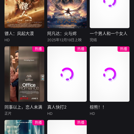
陷危局的融汇银行
爱给羊群读侦探小
公子陈伦（丁禹兮
总账姜心羽产生交
说，没想到自己有
饰）选中，被迫踏
集。姜心羽遭人陷
一天会离奇死亡。
入一场为他量身打
害，只得与许雁真
他留下的3000万
造的“换命游戏”。
结盟，彼时银行欲
巨额遗产，让每个
豪华别墅、名车名
将国宝名画低价卖
人貌似都有犯罪动
表、神秘女友全部
镖人：风起大漠
阿凡达：火与烬
一个男人和一个女人
镖人：风起大漠
阿凡达：火与烬
一个男人和一个女人
给外国人，许雁真
机。警察毫无头绪
备齐，在陈伦的精
HD
2025年12月19日上映
完结
吴京
谢霆锋
萨姆·沃辛顿
黄渤
倪妮
凭借自身精湛画技
之时，羊群们决定
心打造下，刘全龙
热播
热播
热播
于适
佐伊·索尔达娜
周汉宁
仿造名画、偷天换
“不务正业”迈出牧
瞬间拥有顶配人
西格妮·韦弗
日。几经波折，两
场，追查牧羊人“躺
生。
大漠之上，镖人、
男人（黄渤
人联手在各方势力
平
官府、西域五大家
影片聚焦杰克·萨利
饰）和女人（倪妮
的夹缝间巧妙周
族等多方势力盘根
与奈蒂莉一家的命
饰）飞机同时落
旋，共历险阻，破
错节、暗潮涌动。
运起伏，在前作的
地，入住同一家酒
解重重困境。
“天字第二号逃犯”
情感余波之上，深
店，成为一墙之隔
刀马接下特殊押镖
刻描绘一个家族在
的邻居。不够隔音
任务，和同伴一起
战火中如何成长、
的房间暴露了男人
从西域护镖远赴长
并共同守护血脉相
和女人因生活暂停
安。不料，他们的
连的情感纽带的历
陷入的困境，健
同事以上，恋人未满
真人快打2
棕熊！！
同事以上，恋人未满
真人快打2
棕熊！！
护送对象竟是“天字
程，从而将故事推
康、家庭、婚姻、
正片
HD
HD
詹妮弗·洛佩兹
卡尔·厄本
铃木福
第一号逃犯”知世
向更具张力的全新
经济......成年人的生
热播
热播
布雷特·戈德斯坦
阿德莱恩·鲁道夫
郎……天下熙熙皆
维度。此外，潘多
活里从来没有“容
暂无内容
贝蒂·吉尔平
杰西卡·麦克娜美
为利来，各方势力
拉的全新领域也即
易”