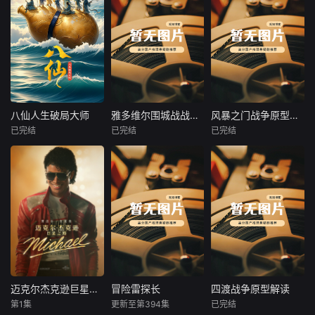
八仙人生破局大师
雅多维尔围城战战争原型解读
风暴之门战争原型解读
八仙人生破局大师
雅多维尔围城战战争原型解读
风暴之门战争原型解读
已完结
已完结
已完结
未知
未知
未知
本故事重新解构八
本付费节目非正
本付费节目非正
仙传说，将神仙渡
片，本节目深度还
片，九十名俄军伞
劫落地为凡人破
原一九六一年刚果
兵奉命封锁车臣峡
局：铁拐李接纳残
维和战场真相。一
谷隘口，却撞见数
缺，钟离权告别内
百五十名爱尔兰维
千叛军突围主力，
卷，吕洞宾放下执
和士兵在雅多维尔
兵力悬殊二十倍的
念，张果老与时间
小镇遭遇数倍雇佣
七七六高地血战就
和解，蓝采和扔掉
军疯狂围攻，凭借
此爆发。从情报链
标准答案，何仙姑
简易战壕死守六天
路失误到孤军死守
活成自己的靠山，
创下零阵亡奇迹，
二十小时，从士兵
迈克尔杰克逊巨星之路
冒险雷探长
四渡战争原型解读
迈克尔杰克逊巨星之路
冒险雷探长
四渡战争原型解读
韩湘子挣脱世家期
却因弹尽粮绝被迫
心理崩溃到指挥官
第1集
更新至第394集
已完结
贾法尔·杰克逊
雷探长
未知