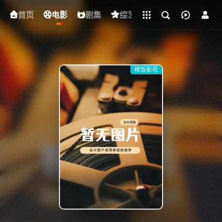
立即登录
首页
电影
下载客户端
剧集
综艺
动漫
短剧
稀饭影视
{if condition="$obj.vod_points