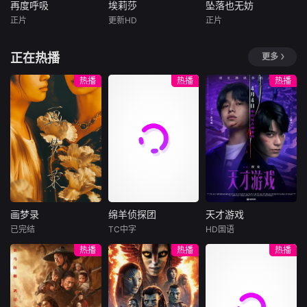
与翱翔天际的金雕
科学的观察方法，
一次大觉醒运动。
再度呼吸
埃莉莎
坠落也无妨
再度呼吸
埃莉莎
坠落也无妨
未见的方式窥探这
领衔登场，珍稀罕
用轻科普的形式激
本杰明·富兰克林被
正片
更新HD
正片
位流行天王的内心
唐妮·布蕾斯顿
罗什迪·泽姆
Glaiza
De
见的波斯豹等珍稀
发公众对自然的热
怀特菲尔德的布道
世界。他的故事就
艾森斯·阿特金斯
瓦莱丽亚·戈利诺
Castro
物种的身影也惊艳
爱与保护意识。
吸引，主动为其印
此展开。
正在热播
更多
芭芭拉·朗奇
亮相。全片满载震
刷布道词，两人结
暂无简介
安妮是一家疗养度
撼壮观的影像画
下深厚友谊。富兰
35岁的埃莉莎已入
假村的老板，向来
热播
热播
热播
面，记录了多项科
克林在交往中逐渐
狱十年，她因杀害
对人处处设防。当
学界首次发现的动
关注民众的精神觉
姐姐并焚烧尸体被
她遇见那位名叫奇
物行为，堪称有史
醒，怀特菲尔德的
判有罪，且作案时
克斯的脱俗女子
以来制作规模最宏
布道也悄然影响着
并无明显动机。她
后，原本被牢牢掌
大的野生动物纪录
殖民地民众对自由
声称对这起罪行几
控的生活，开始以
片之一。
的认知，两人的互
乎毫无记忆，仿佛
一种最治愈的方式
动与合作，正改变
在自己与过去之间
分崩离析。
着北美殖民地的精
拉上了一层沉默的
神面貌。
帷幕。但当她决定
画梦录
绵羊侦探团
天才游戏
与犯罪学家阿拉维
画梦录
绵羊侦探团
天才游戏
会面并参与其研究
已完结
TC中字
HD国语
代露娃
唐诗逸
休·杰克曼
彭昱畅
丁禹兮
后，在
热播
热播
热播
林柏叡
尼可拉斯·博朗
李蔓瑄
尼古拉斯·加利齐纳
民国的上海滩，身
穷途末路的天才少
怀绝技的孤女画师
牧羊人乔治
年刘全龙（彭昱畅
许雁真，意外与身
（休·杰克曼饰）最
饰），被偏执富家