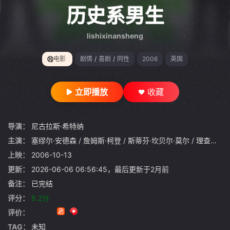
gt 0"}
历史系男生
lishixinansheng
电影
剧情
/
喜剧
/
同性
2006
英国
立即播放
收藏
导演：
尼古拉斯·希特纳
主演：
塞缪尔·安德森
/
詹姆斯·柯登
/
斯蒂芬·坎贝尔·莫尔
/
理查德·格雷弗斯
上映：
2006-10-13
更新：
2026-06-06 06:56:45，最后更新于2月前
备注：
已完结
评分：
8.2分
评价：
TAG：
未知