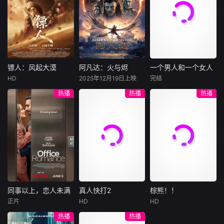
官僚体系对人性的
懂普通士兵在绝境
许雁真，意外与身
（休·杰克曼饰）最
饰），被偏执富家
极致碾压。
中仍不放弃彼此的
陷危局的融汇银行
爱给羊群读侦探小
公子陈伦（丁禹兮
生存本能。
总账姜心羽产生交
说，没想到自己有
饰）选中，被迫踏
集。姜心羽遭人陷
一天会离奇死亡。
入一场为他量身打
害，只得与许雁真
他留下的3000万
造的“换命游戏”。
结盟，彼时银行欲
巨额遗产，让每个
豪华别墅、名车名
将国宝名画低价卖
人貌似都有犯罪动
表、神秘女友全部
镖人：风起大漠
阿凡达：火与烬
一个男人和一个女人
镖人：风起大漠
阿凡达：火与烬
一个男人和一个女人
给外国人，许雁真
机。警察毫无头绪
备齐，在陈伦的精
HD
2025年12月19日上映
完结
吴京
谢霆锋
萨姆·沃辛顿
黄渤
倪妮
凭借自身精湛画技
之时，羊群们决定
心打造下，刘全龙
热播
热播
热播
于适
佐伊·索尔达娜
周汉宁
仿造名画、偷天换
“不务正业”迈出牧
瞬间拥有顶配人
西格妮·韦弗
日。几经波折，两
场，追查牧羊人“躺
生。
大漠之上，镖人、
男人（黄渤
人联手在各方势力
平
官府、西域五大家
影片聚焦杰克·萨利
饰）和女人（倪妮
的夹缝间巧妙周
族等多方势力盘根
与奈蒂莉一家的命
饰）飞机同时落
旋，共历险阻，破
错节、暗潮涌动。
运起伏，在前作的
地，入住同一家酒
解重重困境。
“天字第二号逃犯”
情感余波之上，深
店，成为一墙之隔
刀马接下特殊押镖
刻描绘一个家族在
的邻居。不够隔音
任务，和同伴一起
战火中如何成长、
的房间暴露了男人
从西域护镖远赴长
并共同守护血脉相
和女人因生活暂停
安。不料，他们的
连的情感纽带的历
陷入的困境，健
同事以上，恋人未满
真人快打2
棕熊！！
同事以上，恋人未满
真人快打2
棕熊！！
护送对象竟是“天字
程，从而将故事推
康、家庭、婚姻、
正片
HD
HD
詹妮弗·洛佩兹
卡尔·厄本
铃木福
第一号逃犯”知世
向更具张力的全新
经济......成年人的生
热播
热播
布雷特·戈德斯坦
阿德莱恩·鲁道夫
郎……天下熙熙皆
维度。此外，潘多
活里从来没有“容
暂无内容