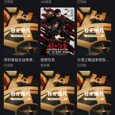
现也是一次“不小
兴衰的关键节点与
北疆长大，李长生
已完结
HD国语
已完结
姜轩
姜轩
刘姝彤
文祈
未知
心”的惊喜。本片将
历史人物命运，强
曾对他有过救命之
王品一
带你
化内容的情节张力
恩，冷啸天
2013年6月，出生
本付费节目非正
与视听表现力。删
在马路上的白猫被
1938年，高胜
片，从张伯伦倒台
削繁冗，力求在严
它称之为“怪蜀黍”
男新婚之日，丈夫
到丘吉尔逆势上
谨底色之上，生动
的主人姜老刀捡回
被日军残害，父辈
位，从内阁和谈博
揭示历史演进的内
家，并得名酥饼，
亦遭屠戮。她举枪
弈到敦刻尔克绝境
在逻辑与规律，为
由此开始了一段全
聚义，屡袭敌寇威
撤离奇迹，从王室
观众呈现一部脉络
新的生活。姜老刀
震四方，后得八路
立场转变终结绥靖
清晰、史实翔实、
是某设计公司老
军指点决心投身革
思潮到两段真实演
引人入胜的影像中
板，拥有相对自由
命。日军欲诱杀高
讲锁定抗战国策
国通史。
的工作空间，而工
胜男，她孤身赴战
——五集文案完整
菲利普船长战争原型解读
绝密任务
沙漠之眼战争原型解读
菲利普船长战争原型解读
绝密任务
沙漠之眼战争原型解读
作室便成为酥饼的
舍命换乡亲周全。
还原英国至暗时刻
已完结
抢先版
已完结
未知
卢靖姗
余文乐
未知
新家。主人看似粗
千钧一发间，八路
的权力博弈与国运
于文文
狂，实则内心细
军突袭而至全歼敌
抉择。妥协的代价
本付费节目非正
本付费节目非正
腻，心灵手巧，擅
寇，
是主权阉割，坚持
片，索马里外海，
首部女子反恐特战
片，俄军特种航空
长精心制作各种美
的底气来自全民共
四名持枪海盗劫持
队电影，面对恐怖
引导员深入叙利亚
味可口的点心和料
识，一个国家的绝
万吨远洋货轮，船
主义恶势力，“最飒
沙漠敌后，以激光
理，当然主人和同
境翻盘从来不是英
长被挟持至封闭救
女子反恐特战队”临
照射引导空中精准
事小胖、肉圆妹、
雄主义的独角戏，
生艇，在印度洋上
危受命，精英队长
打击，成为武装分
光头老李成为首轮
而是核心力量凝聚
开启五天五夜的极
陈梓静（于文文
子不惜代价追杀的
食客，不过可爱的
共识的合力逆转。
限漂流对峙。从无
饰）率队员金凤
“沙漠之眼”。从阵