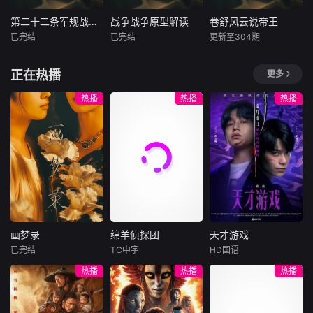
酥饼还是会有它的
武装商船的被动防
（卢靖姗 饰）、齐
亡战友遗体的冒死
特制料理。洋溢着
御与安全舱战术，
燕（蒋璐霞 饰）、
寻回，到特战搭档
第二十二条军规战争电影解读
战争战争原型解读
卷舒风云说帝王
第二十二条军规战争电影解读
战争战争原型解读
卷舒风云说帝王
温暖生活气息的工
到美军海豹突击队
宁宝儿（屈菁菁
在敌后绝境中建立
已完结
已完结
更新至304期
作室，香味四溢。
未知
未知
未知
三枪同步狙击的教
饰）等全队出击，
的生死信任，从帕
那倾尽真意制作的
科书式营救，五集
“绝密任务”限时1
尔米拉多方混战格
本付费节目非正
本付费节目非正
《卷舒风云说帝
美食，让每一个人
正在热播
更多
深度还原马士基阿
局到战争无赢家的
片，二战美军空军
片，以海豹小队在
王》是一档叙述历
和可爱的小猫都找
拉巴马号劫持事件
终局反思，五集深
基地，飞行员被困
伊拉克拉马迪民居
史的纪录片类节
热播
热播
热播
到了归属感。
全貌，拆解公海反
度拆解现代局部战
在永远看不到头的
被围困的真实经历
目，节目是由张贞
海盗作战的规则与
争中最隐蔽的空地
轰炸任务中，第二
为底色，一切基于
杰主持、制作，以
博弈，厘清好莱坞
协同作战，撕开英
十二条军规用自相
老兵集体记忆重建
尽量详实的史料为
英雄叙事与真实事
雄滤镜下的战争残
矛盾的逻辑闭环锁
战场。从前沿侦察
依据，每一集讲述
件的边界。
酷真相。
死所有逃生路径。
到通讯失联，从爆
一位中国皇帝的事
从军官用士兵性命
炸重伤到记忆断
迹，剖析重大历史
堆砌晋升履历，到
裂，用受限视角还
事件发生的原因，
炊事官跨国倒卖军
原现代巷战最压抑
用通俗易懂的语言
火轰炸己方阵地牟
的真相。彻底打破
及图像呈现给大
画梦录
绵羊侦探团
天才游戏
利，从战友意外死
特种部队无所不能
家。
画梦录
绵羊侦探团
天才游戏
亡的精神崩溃到罗
的神话，呈现训练
已完结
TC中字
HD国语
代露娃
唐诗逸
休·杰克曼
彭昱畅
丁禹兮
马街头的战争荒
与装备无法消除的
热播
热播
热播
林柏叡
尼可拉斯·博朗
李蔓瑄
诞，五集深度拆解
战场不确定性，揭
尼古拉斯·加利齐纳
这部黑色幽默经
示战争创伤如何伴
民国的上海滩，身
穷途末路的天才少
典，揭露僵化军事
随亲历者一生，读
怀绝技的孤女画师
牧羊人乔治
年刘全龙（彭昱畅