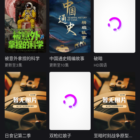
被意外拿捏的科学
中国通史精编故事
破暗
被意外拿捏的科学
中国通史精编故事
破暗
更新至3集
更新至10集
HD国语
未知
未知
李雅男
樊昱君
在科学史上，许多
本片立足宏阔历史
大康太师闻宇阳宴
改变世界的重大发
视野，系统梳理自
请皇上义子神策府
现与发明，其实都
文明起源至1911年
神威将军冷啸天，
源于一场场美丽的
的中国古代历史。
席间告知他一个消
“意外”——青霉素
在保留原作对统一
息，刚刚继任北疆
的诞生来自一碟发
多民族国家形成及
镇海王的薛世明遭
霉的培养皿，微波
中华文明发展主线
刺客暗杀，大康名
炉的灵感源于口袋
的基础上，精编版
医李长生父子卷入
里融化的巧克力，
进一步优化叙事结
其中，不日将斩
甚至连X射线的发
构，聚焦历代治乱
首。冷啸天自幼在
日食记第二季
双枪红娘子
至暗时刻战争原型解读
日食记第二季
双枪红娘子
至暗时刻战争原型解读