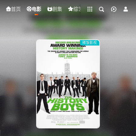
立即登录
首页
电影
下载客户端
剧集
综艺
动漫
短剧
稀饭影视
{if condition="$obj.vod_points