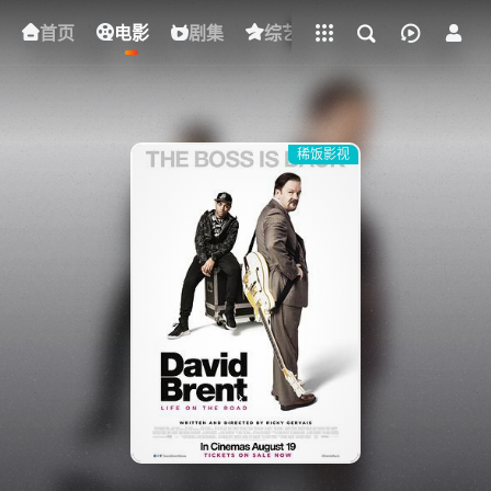
立即登录
首页
电影
下载客户端
剧集
综艺
动漫
短剧
稀饭影视
{if condition="$obj.vod_points