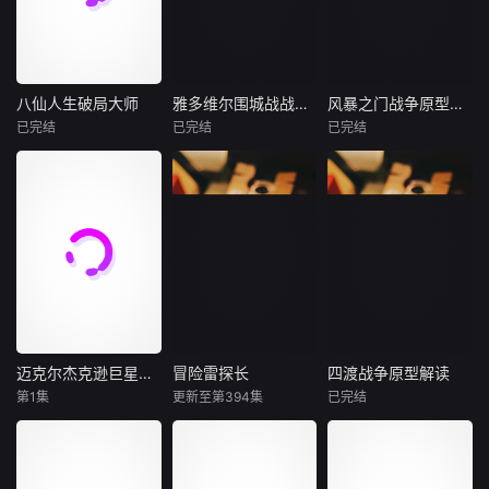
八仙人生破局大师
雅多维尔围城战战争原型解读
风暴之门战争原型解读
八仙人生破局大师
雅多维尔围城战战争原型解读
风暴之门战争原型解读
已完结
已完结
已完结
未知
未知
未知
本故事重新解构八
本付费节目非正
本付费节目非正
仙传说，将神仙渡
片，本节目深度还
片，九十名俄军伞
劫落地为凡人破
原一九六一年刚果
兵奉命封锁车臣峡
局：铁拐李接纳残
维和战场真相。一
谷隘口，却撞见数
缺，钟离权告别内
百五十名爱尔兰维
千叛军突围主力，
卷，吕洞宾放下执
和士兵在雅多维尔
兵力悬殊二十倍的
念，张果老与时间
小镇遭遇数倍雇佣
七七六高地血战就
和解，蓝采和扔掉
军疯狂围攻，凭借
此爆发。从情报链
标准答案，何仙姑
简易战壕死守六天
路失误到孤军死守
活成自己的靠山，
创下零阵亡奇迹，
二十小时，从士兵
迈克尔杰克逊巨星之路
冒险雷探长
四渡战争原型解读
迈克尔杰克逊巨星之路
冒险雷探长
四渡战争原型解读
韩湘子挣脱世家期
却因弹尽粮绝被迫
心理崩溃到指挥官
第1集
更新至第394集
已完结
贾法尔·杰克逊
雷探长
未知
待，曹国舅与原生
投降，归国后背负
呼叫炮火覆盖己方
尼娅·朗
家庭断舍离。八种
怯懦骂名长达半个
阵地的终极抉择，
雷探长是一位旅行
本付费节目非正
朱利亚诺·瓦尔迪
困局，八条出路，
世纪。从矿产资本
五集深度拆解第二
侦探，他穿梭于不
片，三万红军面对
用神仙的故事给凡
博弈、维和规则漏
次车臣战争最惨烈
影片讲述迈克尔·杰
同民族不同地域之
四十万国民党大军