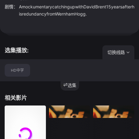
剧情：
AmockumentarycatchingupwithDavidBrent15yearsafterh
isredundancyfromWernhamHogg.
选集播放:
切换线路
HD中字
选集
相关影片