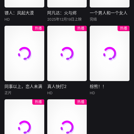
害，只得与许雁真
他留下的3000万
造的“换命游戏”。
结盟，彼时银行欲
巨额遗产，让每个
豪华别墅、名车名
将国宝名画低价卖
人貌似都有犯罪动
表、神秘女友全部
镖人：风起大漠
阿凡达：火与烬
一个男人和一个女人
镖人：风起大漠
阿凡达：火与烬
一个男人和一个女人
给外国人，许雁真
机。警察毫无头绪
备齐，在陈伦的精
HD
2025年12月19日上映
完结
吴京
谢霆锋
萨姆·沃辛顿
黄渤
倪妮
凭借自身精湛画技
之时，羊群们决定
心打造下，刘全龙
热播
热播
热播
于适
佐伊·索尔达娜
周汉宁
仿造名画、偷天换
“不务正业”迈出牧
瞬间拥有顶配人
西格妮·韦弗
日。几经波折，两
场，追查牧羊人“躺
生。
大漠之上，镖人、
男人（黄渤
人联手在各方势力
平
官府、西域五大家
影片聚焦杰克·萨利
饰）和女人（倪妮
的夹缝间巧妙周
族等多方势力盘根
与奈蒂莉一家的命
饰）飞机同时落
旋，共历险阻，破
错节、暗潮涌动。
运起伏，在前作的
地，入住同一家酒
解重重困境。
“天字第二号逃犯”
情感余波之上，深
店，成为一墙之隔
刀马接下特殊押镖
刻描绘一个家族在
的邻居。不够隔音
任务，和同伴一起
战火中如何成长、
的房间暴露了男人
从西域护镖远赴长
并共同守护血脉相
和女人因生活暂停
安。不料，他们的
连的情感纽带的历
陷入的困境，健
同事以上，恋人未满
真人快打2
棕熊！！
同事以上，恋人未满
真人快打2
棕熊！！
护送对象竟是“天字
程，从而将故事推
康、家庭、婚姻、
正片
HD
HD
詹妮弗·洛佩兹
卡尔·厄本
铃木福
第一号逃犯”知世
向更具张力的全新
经济......成年人的生
热播
热播
布雷特·戈德斯坦
阿德莱恩·鲁道夫
郎……天下熙熙皆
维度。此外，潘多
活里从来没有“容
暂无内容
贝蒂·吉尔平
杰西卡·麦克娜美
为利来，各方势力
拉的全新领域也即
易”
闻风入局，抢镖厮
将揭晓
洛佩兹饰演的航空
过气好莱坞演
杀接连上演……
公司 和戈德斯坦饰
员强尼·凯奇（卡尔·
演的律师因职业合
厄本饰）被意外选