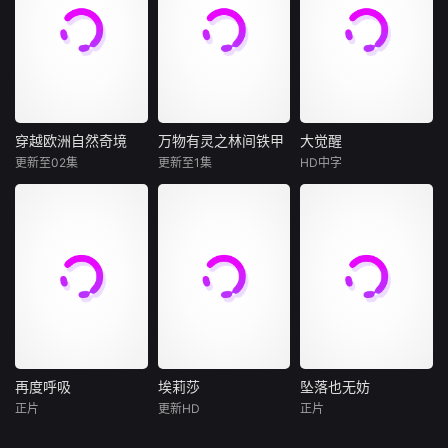
人一点“破局”的启
洞到大国战略牺
阻击战，撕开英雄
克逊在音乐之外的
间，走访失落的古
围追堵截，四次渡
示。
牲，层层揭开这场
叙事与真实战史的
人生旅程，从他以
迹，探寻人类未解
过赤水河，在绝境
围城悲剧背后冷战
边界，还原绝境中
杰克逊五人组主唱
之谜，雷探长通过
中以灵活机动战法
格局、殖民遗留与
普通士兵的牺牲与
之姿被发掘出惊人
全程自拍的方式呈
扭转全局。从土城
政治偏见交织的历
坚守。
天赋的那一刻起，
现给你一个真实神
失利后的战略转
史真相。
直到他成为一位极
奇的世界。
进，到回师黔北攻
具远见的艺人，他
克娄山关重夺遵义
穿越欧洲自然奇境
万物有灵之林间铁甲
大觉醒
穿越欧洲自然奇境
万物有灵之林间铁甲
大觉醒
以无穷无尽的创作
大捷，再到佯动诱
更新至02集
更新至1集
HD中字
未知
未知
John
Paul
能力激励自己成为
敌西调、终极折返
Sneed
全世界最伟大的娱
跳出铁桶合围，五
从斯瓦尔巴群岛冰
本系列纪录片为
乐巨星。这部电影
集层层拆解毛泽东
封的荒原，到沐浴
《万物有灵》系列
18世纪中期，北美
同时呈现迈克尔·杰
军事生涯的得意之
着阳光的地中海沿
自然科普纪录片第
殖民地深陷精神与
克逊舞台之外的真
笔，还原长征中最
岸，这部野生动物
一季，以甲虫为窗
社会危机，牧师乔
实人生，并且重现
经典的以弱胜强机
纪录片深入探索了
口，带领观众走进
治·怀特菲尔德开启
他早期个人演艺生
动战典范，看红军
欧洲最重要迷人的
奇妙的甲虫世界
巡回布道，以充满
涯中最具代表性的
如何在必死之局中
栖息地，并邂逅了
——认识甲虫分
力量的言辞点燃民
经典表演，这部电
创造战争奇迹。
最非凡的野生居
类、探索十大常见
众的信仰热情，掀
影为观众提供最贴
民。蓝鲸、北极熊
甲虫的分布、学习
起席卷殖民地的第
近的视角，以前所
与翱翔天际的金雕
科学的观察方法，
一次大觉醒运动。
再度呼吸
埃莉莎
坠落也无妨
再度呼吸
埃莉莎
坠落也无妨
未见的方式窥探这
领衔登场，珍稀罕
用轻科普的形式激
本杰明·富兰克林被
正片
更新HD
正片
位流行天王的内心
唐妮·布蕾斯顿
罗什迪·泽姆
Glaiza
De
见的波斯豹等珍稀
发公众对自然的热
怀特菲尔德的布道
世界。他的故事就
艾森斯·阿特金斯
瓦莱丽亚·戈利诺
Castro
物种的身影也惊艳
爱与保护意识。
吸引，主动为其印