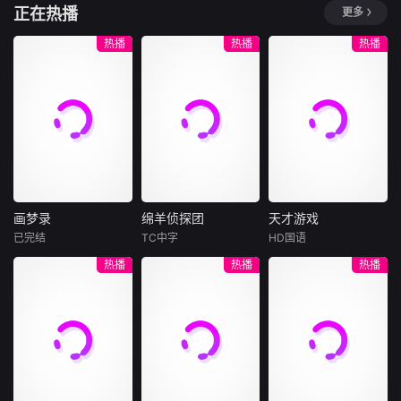
此展开。
正在热播
更多
芭芭拉·朗奇
亮相。全片满载震
刷布道词，两人结
暂无简介
安妮是一家疗养度
撼壮观的影像画
下深厚友谊。富兰
35岁的埃莉莎已入
假村的老板，向来
热播
热播
热播
面，记录了多项科
克林在交往中逐渐
狱十年，她因杀害
对人处处设防。当
学界首次发现的动
关注民众的精神觉
姐姐并焚烧尸体被
她遇见那位名叫奇
物行为，堪称有史
醒，怀特菲尔德的
判有罪，且作案时
克斯的脱俗女子
以来制作规模最宏
布道也悄然影响着
并无明显动机。她
后，原本被牢牢掌
大的野生动物纪录
殖民地民众对自由
声称对这起罪行几
控的生活，开始以
片之一。
的认知，两人的互
乎毫无记忆，仿佛
一种最治愈的方式
动与合作，正改变
在自己与过去之间
分崩离析。
着北美殖民地的精
拉上了一层沉默的
神面貌。
帷幕。但当她决定
画梦录
绵羊侦探团
天才游戏
与犯罪学家阿拉维
画梦录
绵羊侦探团
天才游戏
会面并参与其研究
已完结
TC中字
HD国语
代露娃
唐诗逸
休·杰克曼
彭昱畅
丁禹兮
后，在
热播
热播
热播
林柏叡
尼可拉斯·博朗
李蔓瑄
尼古拉斯·加利齐纳
民国的上海滩，身
穷途末路的天才少
怀绝技的孤女画师
牧羊人乔治
年刘全龙（彭昱畅
许雁真，意外与身
（休·杰克曼饰）最
饰），被偏执富家
陷危局的融汇银行
爱给羊群读侦探小
公子陈伦（丁禹兮
总账姜心羽产生交
说，没想到自己有
饰）选中，被迫踏
集。姜心羽遭人陷
一天会离奇死亡。
入一场为他量身打