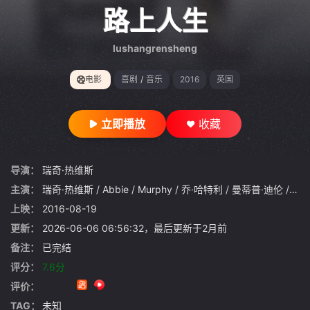
gt 0"}
路上人生
lushangrensheng
电影
喜剧
/
音乐
2016
英国
立即播放
收藏
导演：
瑞奇·热维斯
主演：
瑞奇·热维斯
/
Abbie
/
Murphy
/
乔·哈特利
/
曼蒂普·迪伦
/
To
上映：
2016-08-19
更新：
2026-06-06 06:56:32，最后更新于2月前
备注：
已完结
评分：
7.6分
评价：
TAG：
未知