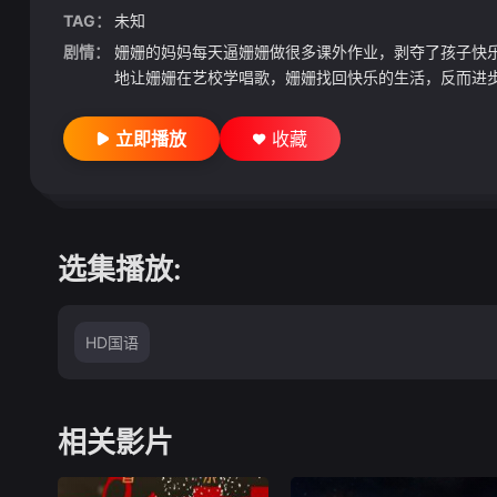
TAG：
未知
剧情：
姗姗的妈妈每天逼姗姗做很多课外作业，剥夺了孩子快
地让姗姗在艺校学唱歌，姗姗找回快乐的生活，反而进步
立即播放
收藏
选集播放:
HD国语
相关影片