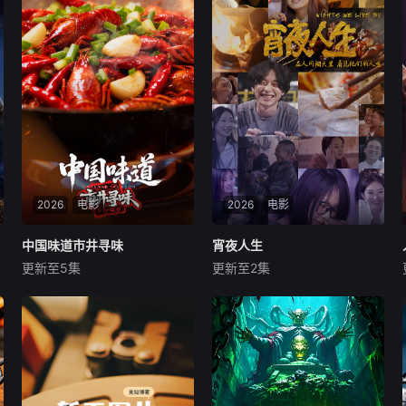
2026
电影
2026
电影
中国味道市井寻味
中国味道市井寻味
宵夜人生
宵夜人生
更新至5集
更新至2集
未知
未知
《中国味道·市井寻味》走遍大
人间至味是清欢，当宵夜不仅
江南北，聚焦十组最接地气的
是宵夜，节目着眼于“人与食
美食图景：从一锅乱炖的豪
物”的关系，以美食为切口，
迈，到明火直烤的奔放；从辣
看一场美食的味觉复兴，来听
度爆表的酣畅，到反差之味的
食客故事里的百态人生，我在
惊喜；从时令山野的鲜灵，到
宵夜里等你，一起看生活万