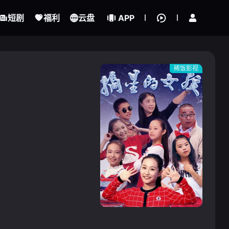
立即登录
短剧
福利
云盘
APP
稀饭影视
{if condition="$obj.vod_points
gt 0"}