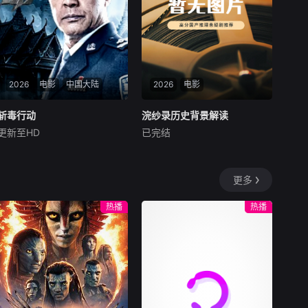
这部纪录片利用最新的DNA测
不意的经历。影片故事波折惊
序技术、化石证据
奇，反转不断，是2018年度I
MDb评分最高的印度影片。
2026
电影
中国大陆
2026
电影
斩毒行动
斩毒行动
浣纱录历史背景解读
浣纱录历史背景解读
更新至HD
已完结
石兆琪
于荣光
姜超
未知
于荣光石兆琪对决
本付费节目非正片，以赘婿接
业、香云纱工艺、贡品争夺、
更多
皇帝微服与女性掌业五条线
索，讲解岭南丝织业、古代赘
热播
热播
婿制度、服饰政治和藩王叛
乱。课程重点呈现“三蒸九煮
十八晒”等非遗技艺，说明香
云纱为何被称为“软黄金”，又
如何进入贡品与商业竞争。通
过李云河、周星鱼等人物，观
众能理解传统家业、宫廷权力
与女性经营能力之间的复杂关