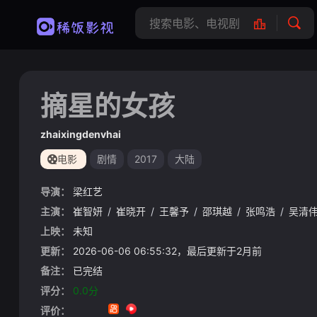
摘星的女孩
zhaixingdenvhai
电影
剧情
2017
大陆
导演：
梁红艺
主演：
崔智妍
/
崔晓开
/
王馨予
/
邵琪越
/
张鸣浩
/
吴清
上映：
未知
更新：
2026-06-06 06:55:32，最后更新于2月前
备注：
已完结
评分：
0.0分
评价：