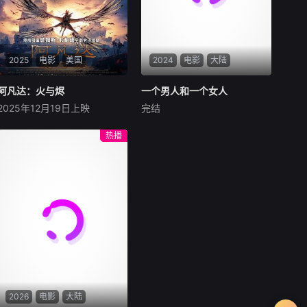
系。
2025
电影
美国
2024
电影
大陆
阿凡达：火与烬
阿凡达：火与烬
一个男人和一个女人
一个男人和一个女人
2025年12月19日上映
完结
萨姆·沃辛顿
佐伊·索尔达娜
黄渤
倪妮
周汉宁
西格妮·韦弗
男人（黄渤饰）和女人
热播
影片聚焦杰克·萨利与奈蒂莉一
（倪妮饰）飞机同时落地，入
家的命运起伏，在前作的情感
住同一家酒店，成为一墙之隔
余波之上，深刻描绘一个家族
的邻居。不够隔音的房间暴露
在战火中如何成长、并共同守
了男人和女人因生活暂停陷入
护血脉相连的情感纽带的历
的困境，健康、家庭、婚姻、
程，从而将故事推向更具张力
经济......成年人的生活里从来
的全新维度。此外，潘多拉的
没有“容易”
全新领域也即将揭晓
2026
电影
大陆