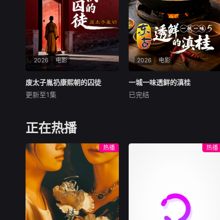
园歌曲原创大赛终极一战，看
雕领衔登场，珍稀罕见的波斯
废柴二代如何洗白，草
豹等珍稀物种的身影也惊艳亮
相。全片满载震撼壮观的影像
画面，记录了多项科学界首次
发现的动物行为，堪称有史以
来制作规模最宏大的野生动物
2026
电影
纪录片之一。
2026
电影
废太子胤礽康熙朝的囚徒
废太子胤礽康熙朝的囚徒
一城一味透鲜的滇桂
一城一味透鲜的滇桂
更新至1集
已完结
未知
未知
一场长达四十年的“权力PUA”
本季节目以“六城寻鲜之旅”为
与一个灵魂的扭曲与崩溃。
主线，摒弃走马观花式的探店
正在热播
介绍，深度聚焦“家乡鲜味”，
着力挖掘滇桂美食背后的乡土
热播
热播
情怀与人文匠心。节目从食
材、手艺、人情三重维度切
入，回归山野本真与市井生
活，记录西南大地自然馈赠的
原生鲜味。镜头以灶台为舞
台，聚焦一代代本土守味匠
人。他们恪守百年古法、严守
食材本心，对抗工业化速成模