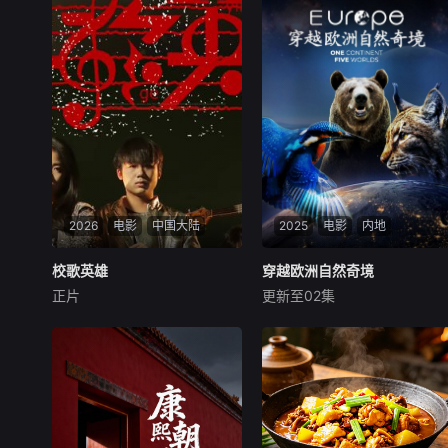
2026
电影
中国大陆
2025
电影
内地
校歌英雄
校歌英雄
穿越欧洲自然奇境
穿越欧洲自然奇境
正片
更新至02集
彭思嘉
徐畅
黄黎
未知
叛逆富二代叛逆为躲爹妈安
从斯瓦尔巴群岛冰封的荒原，
排，偷报音乐专业，开学撩学
到沐浴着阳光的地中海沿岸，
姐，为校花与校草开战，背后
这部野生动物纪录片深入探索
搞小动作坑对手又坑队友；寒
了欧洲最重要迷人的栖息地，
门工科妹靠兼职偷师学音乐，
并邂逅了最非凡的野生居民。
一边端盘子一边写歌逆袭。校
蓝鲸、北极熊与翱翔天际的金