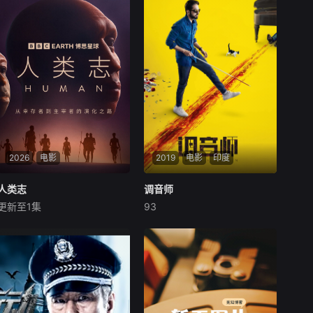
2026
电影
2019
电影
印度
人类志
人类志
调音师
调音师
更新至1集
93
未知
阿尤斯曼·库拉纳
塔布
拉迪卡·艾普特
本片深入探索智人的悠久历史
印度影片《调音师》改编自20
——揭示人类如何成为地球上
10年的同名法国高分悬疑短
最强大的动物。大约30万年
片。故事讲述了一直假装盲人
前，智人出现在非洲。如今，
的钢琴调音师阿卡什，在意外
他们是这个星球上仅存的人类
成为一起凶杀案的唯一“目击
物种。这一切是如何发生的？
证人”后，所遭遇的种种出其