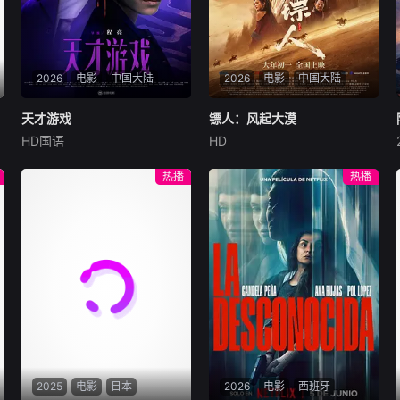
墓背后的传奇故事，让沉睡的
历史重见天日。
2026
电影
中国大陆
2026
电影
中国大陆
天才游戏
天才游戏
镖人：风起大漠
镖人：风起大漠
HD国语
HD
彭昱畅
丁禹兮
李蔓瑄
吴京
谢霆锋
于适
穷途末路的天才少年刘全龙
大漠之上，镖人、官府、西域
热播
热播
（彭昱畅 饰），被偏执富家公
五大家族等多方势力盘根错
子陈伦（丁禹兮 饰）选中，被
节、暗潮涌动。“天字第二号
迫踏入一场为他量身打造的
逃犯”刀马接下特殊押镖任
“换命游戏”。豪华别墅、名车
务，和同伴一起从西域护镖远
名表、神秘女友全部备齐，在
赴长安。不料，他们的护送对
陈伦的精心打造下，刘全龙瞬
象竟是“天字第一号逃犯”知世
间拥有顶配人生。
郎……天下熙熙皆为利来，各
方势力闻风入局，抢镖厮杀接
连上演……
2025
电影
日本
2026
电影
西班牙