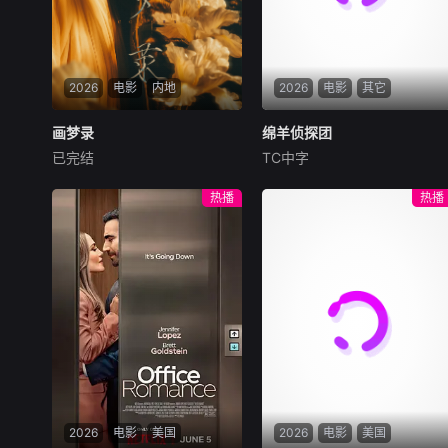
式；同时与时俱进、大胆创
新，在守正与出新之间延续老
味道的生命力。每一道名菜不
仅是地域饮食符号，更承载着
2026
电影
内地
2026
电影
其它
家族传承与城市性格。节目以
食化人、以味传情，用平凡手
画梦录
画梦录
绵羊侦探团
绵羊侦探团
艺人的坚守故事诠释精益求精
已完结
TC中字
的工匠精神，用人间烟火串
代露娃
唐诗逸
林柏叡
休·杰克曼
尼可拉斯·博朗
尼古拉斯·加利齐纳
民国的上海滩，身怀绝技的孤
热播
热播
女画师许雁真，意外与身陷危
牧羊人乔治（休·杰克曼
局的融汇银行总账姜心羽产生
饰）最爱给羊群读侦探小说，
交集。姜心羽遭人陷害，只得
没想到自己有一天会离奇死
与许雁真结盟，彼时银行欲将
亡。他留下的3000万巨额遗
国宝名画低价卖给外国人，许
产，让每个人貌似都有犯罪动
雁真凭借自身精湛画技仿造名
机。警察毫无头绪之时，羊群
画、偷天换日。几经波折，两
们决定“不务正业”迈出牧场，
人联手在各方势力的夹缝间巧
追查牧羊人“躺平
妙周旋，共历险阻，破解重重
困境。
2026
电影
美国
2026
电影
美国