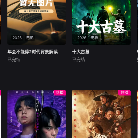
下水全物的逆袭与入席。更有
岁！
舌尖上的非遗传承，
2026
电影
2026
电影
年会不能停2时代背景解读
年会不能停2时代背景解读
十大古墓
十大古墓
已完结
已完结
未知
未知
节目以《年会不能停2！》的
深埋地下的古墓，是历史封存
职场故事为切口，聚焦升职、
的密码；层层叠叠的谜团，藏
绩效、规则、人际协作与劳动
着岁月掩埋的真相。纪录片
回报五大议题，用轻松幽默的
《十大古墓》聚焦多座极具传
热播
热播
表达拆解大公司内部的权力分
奇色彩的古代墓葬，跟随考古
配、评价机制和生存逻辑。内
队的脚步，穿越千年时光，探
容既保留剧情的喜剧张力，也
寻尘封的文明印记。从暗藏玄
延伸到现实职场中的普遍焦
机的陵寝构造，到价值连城的
虑，让观众在共鸣与会心一笑
出土文物，从扑朔迷离的墓主
中，看懂制度如何影响个人选
身份，到鲜为人知的历史秘
择，并获得更清醒、更实用的
闻，影片以严谨的视角抽丝剥
职场判断。
茧，在发掘与考证中，揭开古