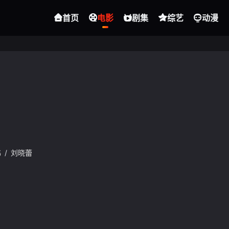
首页
电影
剧集
综艺
动漫
伟
/
刘晓蕾