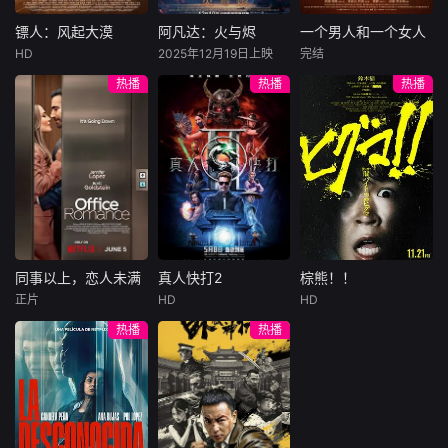
结盟，彼时银行欲
巨额遗产，让每个
豪华别墅、名车名
将国宝名画低价卖
人貌似都有犯罪动
表、神秘女友全部
镖人：风起大漠
阿凡达：火与烬
一个男人和一个女人
镖人：风起大漠
阿凡达：火与烬
一个男人和一个女人
给外国人，许雁真
机。警察毫无头绪
备齐，在陈伦的精
HD
2025年12月19日上映
完结
吴京
谢霆锋
萨姆·沃辛顿
黄渤
倪妮
凭借自身精湛画技
之时，羊群们决定
心打造下，刘全龙
热播
热播
热播
于适
佐伊·索尔达娜
周汉宁
仿造名画、偷天换
“不务正业”迈出牧
瞬间拥有顶配人
西格妮·韦弗
日。几经波折，两
场，追查牧羊人“躺
生。
大漠之上，镖人、
男人（黄渤
人联手在各方势力
平
官府、西域五大家
影片聚焦杰克·萨利
饰）和女人（倪妮
的夹缝间巧妙周
族等多方势力盘根
与奈蒂莉一家的命
饰）飞机同时落
旋，共历险阻，破
错节、暗潮涌动。
运起伏，在前作的
地，入住同一家酒
解重重困境。
“天字第二号逃犯”
情感余波之上，深
店，成为一墙之隔
刀马接下特殊押镖
刻描绘一个家族在
的邻居。不够隔音
任务，和同伴一起
战火中如何成长、
的房间暴露了男人
从西域护镖远赴长
并共同守护血脉相
和女人因生活暂停
安。不料，他们的
连的情感纽带的历
陷入的困境，健
同事以上，恋人未满
真人快打2
棕熊！！
同事以上，恋人未满
真人快打2
棕熊！！
护送对象竟是“天字
程，从而将故事推
康、家庭、婚姻、
正片
HD
HD
詹妮弗·洛佩兹
卡尔·厄本
铃木福
第一号逃犯”知世
向更具张力的全新
经济......成年人的生
热播
热播
布雷特·戈德斯坦
阿德莱恩·鲁道夫
郎……天下熙熙皆
维度。此外，潘多
活里从来没有“容
暂无内容
贝蒂·吉尔平
杰西卡·麦克娜美
为利来，各方势力
拉的全新领域也即
易”
闻风入局，抢镖厮
将揭晓
洛佩兹饰演的航空
过气好莱坞演
杀接连上演……
公司 和戈德斯坦饰
员强尼·凯奇（卡尔·
演的律师因职业合
厄本饰）被意外选
作的契机发展出了
中，加入一场决定