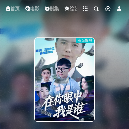
立即登录
首页
电影
下载客户端
剧集
综艺
动漫
短剧
稀饭影视
{if condition="$obj.vod_points