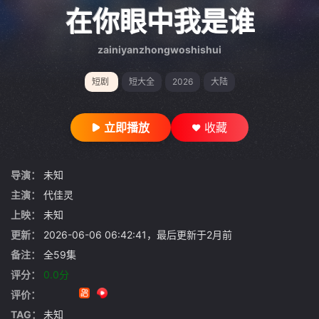
gt 0"}
在你眼中我是谁
zainiyanzhongwoshishui
短剧
短大全
2026
大陆
立即播放
收藏
导演：
未知
主演：
代佳灵
上映：
未知
更新：
2026-06-06 06:42:41，最后更新于2月前
备注：
全59集
评分：
0.0分
评价：
TAG：
未知