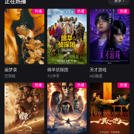
正在热播
更多
热播
热播
热播
画梦录
绵羊侦探团
天才游戏
画梦录
绵羊侦探团
天才游戏
已完结
TC中字
HD国语
代露娃
唐诗逸
休·杰克曼
彭昱畅
丁禹兮
热播
热播
热播
林柏叡
尼可拉斯·博朗
李蔓瑄
尼古拉斯·加利齐纳
民国的上海滩，身
穷途末路的天才少
怀绝技的孤女画师
牧羊人乔治
年刘全龙（彭昱畅
许雁真，意外与身
（休·杰克曼饰）最
饰），被偏执富家
陷危局的融汇银行
爱给羊群读侦探小
公子陈伦（丁禹兮
总账姜心羽产生交
说，没想到自己有
饰）选中，被迫踏
集。姜心羽遭人陷
一天会离奇死亡。
入一场为他量身打
害，只得与许雁真
他留下的3000万
造的“换命游戏”。