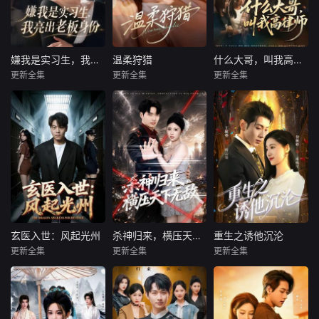
嫌我是实习生，我亮出老板身份
温柔狩猎
什么大哥，叫我高律师
嫌我是实习生，我亮出老板身份
温柔狩猎
什么大哥，叫我高律师
更新全集
更新全集
更新全集
沈鸿运＆刘亚倩
王楠＆赵婧祎
高峰＆胡柯
暂无内容
暂无内容
暂无内容
玄医入世：风起光州
杀神归来，横压天下无敌
重生之诱他沉沦
玄医入世：风起光州
杀神归来，横压天下无敌
重生之诱他沉沦
更新全集
更新全集
更新全集
苏宇＆吕洁
何子杰＆侯梦心
王棣墨&付秋婷
暂无内容
暂无内容
暂无内容