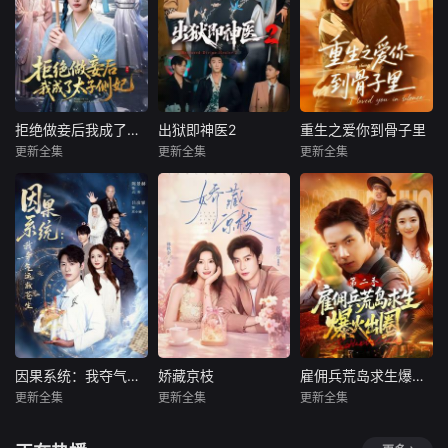
拒绝做妾后我成了太子侧妃
出狱即神医2
重生之爱你到骨子里
拒绝做妾后我成了太子侧妃
出狱即神医2
重生之爱你到骨子里
更新全集
更新全集
更新全集
李俊辰＆马珺珂
陈柄希＆周沁桐
谢杰＆肖涵语
暂无内容
暂无内容
暂无内容
因果系统：我夺气运救苍生
娇藏京枝
雇佣兵荒岛求生爆火出圈第二季
因果系统：我夺气运救苍生
娇藏京枝
雇佣兵荒岛求生爆火出圈第二季
更新全集
更新全集
更新全集
陈景赫＆吕彦霏
沉思＆林秋奈
孔奇力＆修雨秀＆王锦茵
暂无内容
暂无内容
暂无内容