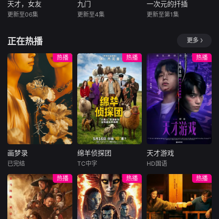
饰)坠海失踪，昔日
在太行山根据地秘
天才，女友
九门
一次元的扦插
天才，女友
九门
一次元的扦插
并肩打拼的四位弟
密筹备冀南银行。
更新至06集
更新至4集
更新至第1集
田曦薇
胡一天
陈伟霆
陈瑶
山田凉介
子:大师兄(窦智孔
民间印钞手艺人张
赖伟明
曾舜晞
白石圣
饰)二师姐(星卉
宝田深受革命精神
正在热播
更多
土居志央梨
感召，挺身
根据素光同同
《九门》讲述了长
名小说改编。江逾
沙风云再起之时，
遗传学研究室的博
热播
热播
热播
白长大以后，林知
张启山（陈伟霆
士生七濑悠（山田
夏忽然对他说：“江
饰）与吴老狗（曾
凉介 饰）一直无法
逾白，我喜欢你，
舜晞 饰）强强联
走出义妹紫阳失踪
哲学和生物学意义
手，携手霍仙姑
的阴影。某日，他
上的喜欢。”那个夜
（陈瑶 饰）与九门
受命对一具在喜马
晚，他脸颊微热，
诸人共赴冒险奇
拉雅山脉发现、距
还听见自己加速的
局。一桩401部队
今 200 年的古人骨
心跳声……
的神秘失踪事件，
进行 DNA 鉴定，
牵出百年尘封的惊
却惊觉其结果与失
画梦录
绵羊侦探团
天才游戏
天秘辛。生死抉
踪四年的妹妹完全
画梦录
绵羊侦探团
天才游戏
择、兄弟之情、门
一致。正当他试图
已完结
TC中字
HD国语
代露娃
唐诗逸
休·杰克曼
彭昱畅
丁禹兮
派担当与家国大义
探寻真相时，导师
热播
热播
热播
林柏叡
尼可拉斯·博朗
李蔓瑄
相互交织。九门众
意外遇害，研究室
尼古拉斯·加利齐纳
人用热血和牺牲，
的遗骨也离奇失
民国的上海滩，身
穷途末路的天才少
守护家园，共渡难
窃。面对不断反转
怀绝技的孤女画师
牧羊人乔治
年刘全龙（彭昱畅
关。
的真相与未知的阴
许雁真，意外与身
（休·杰克曼饰）最
饰），被偏执富家