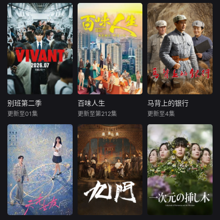
业有成，还有深爱
十几岁，终于实现
基外表冷酷强悍，
赵波
渡边圭祐
玛娜莎楠·潘叻翁固
她的丈夫Nitch
梦想的三十几岁的
但他拥有比任何人
箭内梦菜
布莎甘·丹迪帕纳
电影导演禹秀彬
都温暖
一根网线连接了中
（黄寅烨 饰）的故
国鹿鸣村和英国牛
妻子莉乃（内
暂无剧情简介
事。
津，麦香通过视频
田理央饰演）擅长
向米良宣告：婚不
烹饪，丈夫庆太
结了。鹿鸣村开了
（渡边圭祐饰）温
锅，村民大骂麦香
柔体贴。这对夫妻
是叛徒。麦香是婚
原本过着幸福的生
前体检查出不孕
活，然而在结婚纪
症，从此走上虐心
念日当晚，一段突
别班第二季
百味人生
马背上的银行
别班第二季
百味人生
马背上的银行
旅途。米良火速回
如其来的直播视频
更新至01集
更新至第212集
更新至4集
堺雅人
阿部宽
黄少祺
谢承均
杜志国
郑卫莉
国，麦香有苦说不
彻底粉碎了莉乃的
二阶堂富美
王振复
姬晓飞
出。米良不再相信
日常。视频中，戴
情感，空虚
着面具的丈夫正与
第二季故事将
本剧以家族情
抗战时期，日伪大
一名陌生女
紧接前作结局展
仇与时代情怀为主
肆发行伪钞，肆意
开，以自卫队直辖
轴，剧情叙述一场
扰乱根据地金融秩
的非公开组织「别
突如其来的意外，
序、掠夺战略物
班」为核心，描绘
让「五秀园」的传
资。为守住敌后经
了公安、国际恐怖
奇厨神总舖师万里
济命脉，我党革命
行动与家族羁绊。
师(刘汉强饰)蒙冤
干部高景波、徐邵
身亡，爱女(王乐妍
梁等人临危受命，