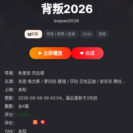
gt 0"}
背叛2026
beipan2026
剧集
惊悚
/
剧情
/
欧美
2026
英国
立即播放
收藏
导演：
朱里安·杰拉德
主演：
肖恩·埃文斯
/
萝玛拉·嘉瑞
/
莎拉·艾哈迈迪
/
安东尼·弗拉纳根
/
上映：
未知
更新：
2026-06-06 06:42:04，最后更新于2月前
集数：
全4集
评分：
0.0分
评价：
TAG：
未知