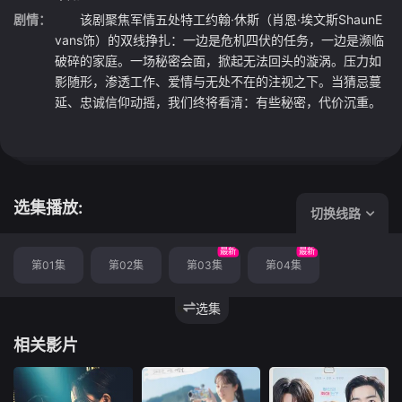
剧情：
该剧聚焦军情五处特工约翰·休斯（肖恩·埃文斯ShaunE
vans饰）的双线挣扎：一边是危机四伏的任务，一边是濒临
破碎的家庭。一场秘密会面，掀起无法回头的漩涡。压力如
影随形，渗透工作、爱情与无处不在的注视之下。当猜忌蔓
延、忠诚信仰动摇，我们终将看清：有些秘密，代价沉重。
选集播放:
切换线路
最新
最新
第01集
第02集
第03集
第04集
选集
相关影片