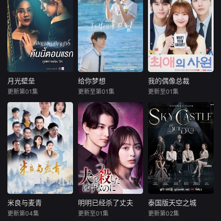
月光壁垒
给你梦想
我的偶像总裁
月光壁垒
给你梦想
我的偶像总裁
更新第01集
更新至第01集
更新至01集
翁莎功·波拉玛塔功
黄寅烨
李惠利
姜勋
金慧埈
安雅琳·堤拉塔南帕
车禹闵
该剧是一部浪漫喜
阿萍雅·萨库尔加伦苏
剧，讲述了连一个
该剧改编自网
Jilla的人生在
梦想都无所畏惧的
络漫画《我的欧巴
一次采访中彻底偏
十几岁，被现实挡
是偶像》，是一部
离了轨道，她采访
住而受挫的二十几
浪漫喜剧。讲述进
的对象是泰国著名
岁，像变成那样的
入由前偶像兼CEO
房地产集团继承人
大人的三十几岁的
李灿领导的公司工
Khae-arun。表面
记者李载与一个生
作的南多凛，与在
看来，Khae-arun
活在父母设计的世
那里遇到的社长姜
堪称完美：家世显
界的十几岁，破壳
河基的故事。姜勋
米良与麦青
明明已经杀了丈夫
泰国版天空之城
米良与麦青
明明已经杀了丈夫
泰国版天空之城
赫、学历耀眼、事
而出奔向世界的二
饰演姜河基。姜河
更新第04集
更新至01集
更新第02集
来喜
瑛子
内田理央
斯拉潘·瓦塔纳金达