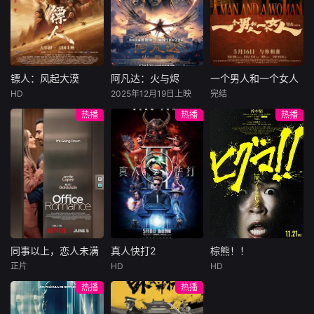
谋，悠必须在时空
陷危局的融汇银行
爱给羊群读侦探小
公子陈伦（丁禹兮
交错的线索中拨开
总账姜心羽产生交
说，没想到自己有
饰）选中，被迫踏
迷雾。
集。姜心羽遭人陷
一天会离奇死亡。
入一场为他量身打
害，只得与许雁真
他留下的3000万
造的“换命游戏”。
结盟，彼时银行欲
巨额遗产，让每个
豪华别墅、名车名
将国宝名画低价卖
人貌似都有犯罪动
表、神秘女友全部
镖人：风起大漠
阿凡达：火与烬
一个男人和一个女人
镖人：风起大漠
阿凡达：火与烬
一个男人和一个女人
给外国人，许雁真
机。警察毫无头绪
备齐，在陈伦的精
HD
2025年12月19日上映
完结
吴京
谢霆锋
萨姆·沃辛顿
黄渤
倪妮
凭借自身精湛画技
之时，羊群们决定
心打造下，刘全龙
热播
热播
热播
于适
佐伊·索尔达娜
周汉宁
仿造名画、偷天换
“不务正业”迈出牧
瞬间拥有顶配人
西格妮·韦弗
日。几经波折，两
场，追查牧羊人“躺
生。
大漠之上，镖人、
男人（黄渤
人联手在各方势力
平
官府、西域五大家
影片聚焦杰克·萨利
饰）和女人（倪妮
的夹缝间巧妙周
族等多方势力盘根
与奈蒂莉一家的命
饰）飞机同时落
旋，共历险阻，破
错节、暗潮涌动。
运起伏，在前作的
地，入住同一家酒
解重重困境。
“天字第二号逃犯”
情感余波之上，深
店，成为一墙之隔
刀马接下特殊押镖
刻描绘一个家族在
的邻居。不够隔音
任务，和同伴一起
战火中如何成长、
的房间暴露了男人
从西域护镖远赴长
并共同守护血脉相
和女人因生活暂停
安。不料，他们的
连的情感纽带的历
陷入的困境，健
同事以上，恋人未满
真人快打2
棕熊！！
同事以上，恋人未满
真人快打2
棕熊！！
护送对象竟是“天字
程，从而将故事推
康、家庭、婚姻、
正片
HD
HD
詹妮弗·洛佩兹
卡尔·厄本
铃木福
第一号逃犯”知世
向更具张力的全新
经济......成年人的生
热播
热播
布雷特·戈德斯坦
阿德莱恩·鲁道夫
郎……天下熙熙皆
维度。此外，潘多
活里从来没有“容
暂无内容
贝蒂·吉尔平
杰西卡·麦克娜美
为利来，各方势力
拉的全新领域也即
易”