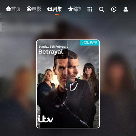
立即登录
首页
电影
下载客户端
剧集
综艺
动漫
短剧
稀饭影视
{if condition="$obj.vod_points