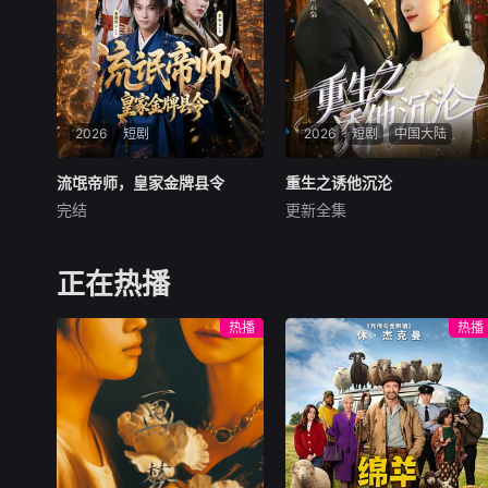
2026
短剧
2026
短剧
中国大陆
流氓帝师，皇家金牌县令
流氓帝师，皇家金牌县令
重生之诱他沉沦
重生之诱他沉沦
完结
更新全集
未知
王棣墨&付秋婷
暂无剧情介绍
暂无内容
正在热播
热播
热播