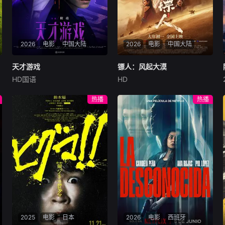
2026
电影
中国大陆
2026
电影
中国大陆
天才游戏
天才游戏
镖人：风起大漠
镖人：风起大漠
HD国语
HD
彭昱畅
丁禹兮
李蔓瑄
吴京
谢霆锋
于适
穷途末路的天才少年刘全龙
大漠之上，镖人、官府、西域
热播
热播
（彭昱畅 饰），被偏执富家公
五大家族等多方势力盘根错
子陈伦（丁禹兮 饰）选中，被
节、暗潮涌动。“天字第二号
迫踏入一场为他量身打造的
逃犯”刀马接下特殊押镖任
“换命游戏”。豪华别墅、名车
务，和同伴一起从西域护镖远
名表、神秘女友全部备齐，在
赴长安。不料，他们的护送对
陈伦的精心打造下，刘全龙瞬
象竟是“天字第一号逃犯”知世
间拥有顶配人生。
郎……天下熙熙皆为利来，各
方势力闻风入局，抢镖厮杀接
连上演……
2025
电影
日本
2026
电影
西班牙