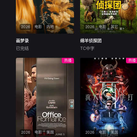
2026
电影
内地
2026
电影
其它
画梦录
画梦录
绵羊侦探团
绵羊侦探团
已完结
TC中字
代露娃
唐诗逸
林柏叡
休·杰克曼
尼可拉斯·博朗
尼古拉斯·加利齐纳
民国的上海滩，身怀绝技的孤
热播
热播
女画师许雁真，意外与身陷危
牧羊人乔治（休·杰克曼
局的融汇银行总账姜心羽产生
饰）最爱给羊群读侦探小说，
交集。姜心羽遭人陷害，只得
没想到自己有一天会离奇死
与许雁真结盟，彼时银行欲将
亡。他留下的3000万巨额遗
国宝名画低价卖给外国人，许
产，让每个人貌似都有犯罪动
雁真凭借自身精湛画技仿造名
机。警察毫无头绪之时，羊群
画、偷天换日。几经波折，两
们决定“不务正业”迈出牧场，
人联手在各方势力的夹缝间巧
追查牧羊人“躺平
妙周旋，共历险阻，破解重重
困境。
2026
电影
美国
2026
电影
美国