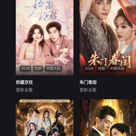
2026
短剧
中国大陆
2026
短剧
中国大陆
娇藏京枝
娇藏京枝
朱门春闺
朱门春闺
更新全集
更新全集
沉思＆林秋奈
何聪睿＆岳雨婷
暂无内容
暂无内容