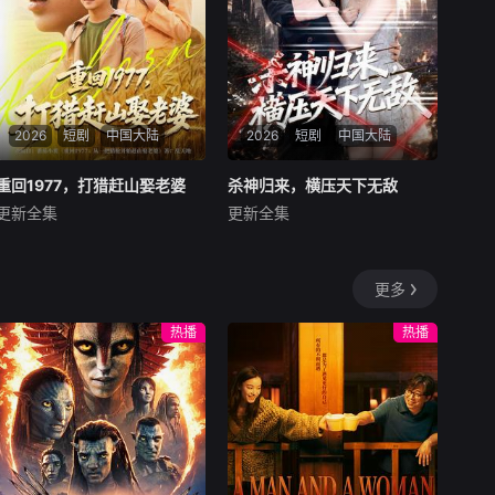
2026
短剧
中国大陆
2026
短剧
中国大陆
重回1977，打猎赶山娶老婆
重回1977，打猎赶山娶老婆
杀神归来，横压天下无敌
杀神归来，横压天下无敌
更新全集
更新全集
王必可＆王姝慧
何子杰＆侯梦心
暂无内容
暂无内容
更多
热播
热播