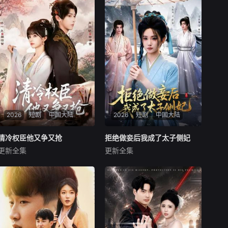
2026
短剧
中国大陆
2026
短剧
中国大陆
清冷权臣他又争又抢
清冷权臣他又争又抢
拒绝做妾后我成了太子侧妃
拒绝做妾后我成了太子侧妃
更新全集
更新全集
肖羽凯＆林一允
李俊辰＆马珺珂
暂无内容
暂无内容