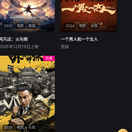
2025
电影
美国
2024
电影
大陆
阿凡达：火与烬
阿凡达：火与烬
一个男人和一个女人
一个男人和一个女人
2025年12月19日上映
完结
萨姆·沃辛顿
佐伊·索尔达娜
黄渤
倪妮
周汉宁
西格妮·韦弗
男人（黄渤饰）和女人
热播
影片聚焦杰克·萨利与奈蒂莉一
（倪妮饰）飞机同时落地，入
家的命运起伏，在前作的情感
住同一家酒店，成为一墙之隔
余波之上，深刻描绘一个家族
的邻居。不够隔音的房间暴露
在战火中如何成长、并共同守
了男人和女人因生活暂停陷入
护血脉相连的情感纽带的历
的困境，健康、家庭、婚姻、
程，从而将故事推向更具张力
经济......成年人的生活里从来
的全新维度。此外，潘多拉的
没有“容易”
全新领域也即将揭晓
2026
电影
大陆