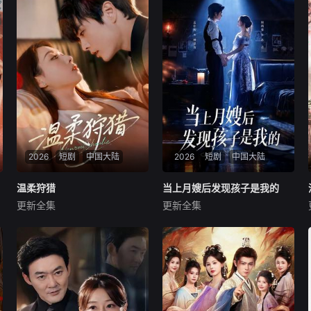
2026
短剧
中国大陆
2026
短剧
中国大陆
温柔狩猎
温柔狩猎
当上月嫂后发现孩子是我的
当上月嫂后发现孩子是我的
更新全集
更新全集
王楠＆赵婧祎
孟佳辉＆周靖蓉
暂无内容
暂无内容