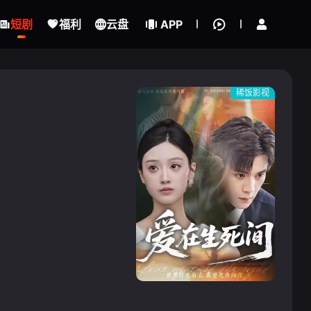
立即登录
短剧
福利
云盘
APP
稀饭影视
{if condition="$obj.vod_points
gt 0"}