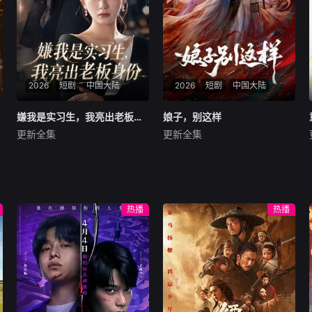
2026
短剧
中国大陆
2026
短剧
中国大陆
嫌我是实习生，我亮出老板身份
嫌我是实习生，我亮出老板身份
娘子，别这样
娘子，别这样
更新全集
更新全集
沈鸿运＆刘亚倩
王昭＆恩璟
暂无内容
暂无内容
热播
热播