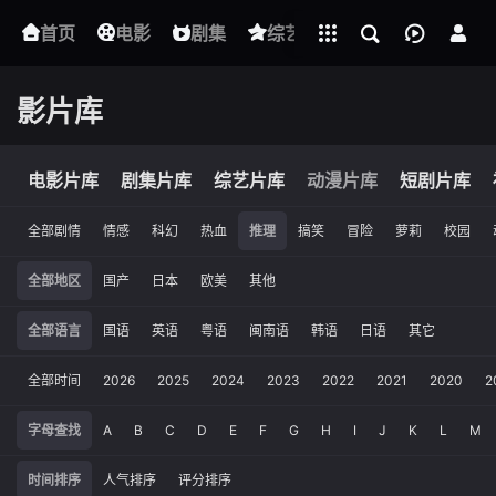
立即登录
首页
电影
下载客户端
剧集
综艺
动漫
短剧
影片库
电影片库
剧集片库
综艺片库
动漫片库
短剧片库
全部剧情
情感
科幻
热血
推理
搞笑
冒险
萝莉
校园
全部地区
国产
日本
欧美
其他
全部语言
国语
英语
粤语
闽南语
韩语
日语
其它
全部时间
2026
2025
2024
2023
2022
2021
2020
2
字母查找
A
B
C
D
E
F
G
H
I
J
K
L
M
时间排序
人气排序
评分排序