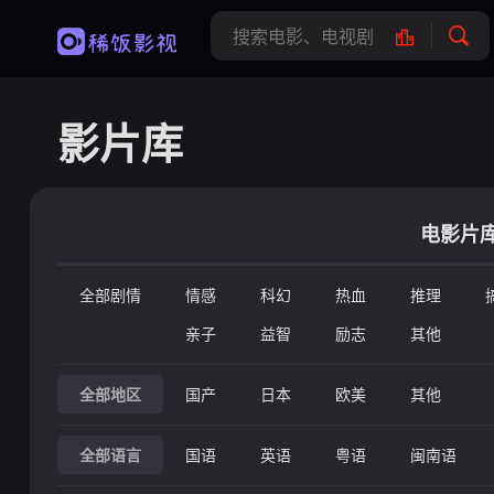
影片库
电影片
全部剧情
情感
科幻
热血
推理
亲子
益智
励志
其他
全部地区
国产
日本
欧美
其他
全部语言
国语
英语
粤语
闽南语