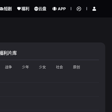
立即登录
短剧
福利
云盘
APP
福利片库
战争
少年
少女
社会
原创