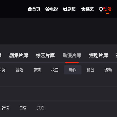
首页
电影
剧集
综艺
动漫
库
剧集片库
综艺片库
动漫片库
短剧片库
搞笑
冒险
萝莉
校园
动作
机战
运动
韩语
日语
其它